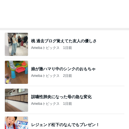
オフィシャルブロガーランキング
総合ランキング
すべて見る
1
2
3
市川團十郎白
小林麻央
だいたひかる
桃
クロ
猿
急上昇ランキング
すべて見る
1
2
3
4
5
EBiDAN 39&Ki
高山善廣
こいたん
島倉りか
つばきファク
DS
トリー
新登場ランキング
すべて見る