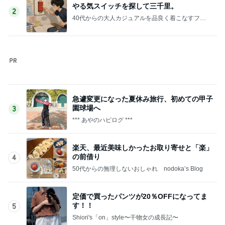
夫が百貨店で遭った恥ずかしい目
Amebaトピックス
10時間前
記事を読む
ホテルを出て5分程の快適な入園
Amebaトピックス
1日前
ケンタの辛いチキンと炊き込みご飯
Amebaトピックス
10時間前