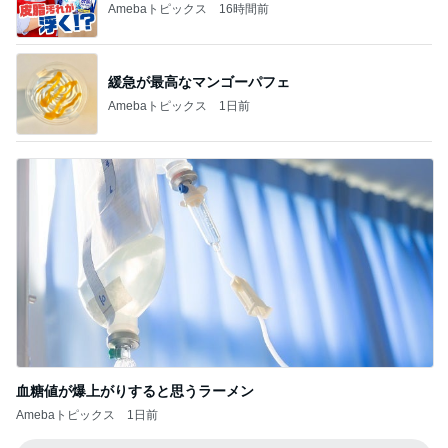
1
2
3
4
5
BEYOOOOO
島倉りか
ゆうこりん
石 安伊
蒼井心音
NDS