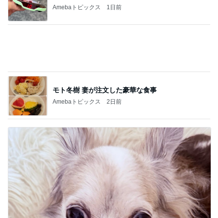
の前借り
4
50代からの無理しないおしゃれ nodoka’s Blog
定価で買ったパンツが20％OFFになってま
す！！
5
Shiori's「on」style〜干物女の成長記〜
このジャンルの記事をもっと見る
神がかってる掃除機
Amebaトピックス
16時間前
夫に隠れてこっそり続けた塾通い
Amebaトピックス
19時間前