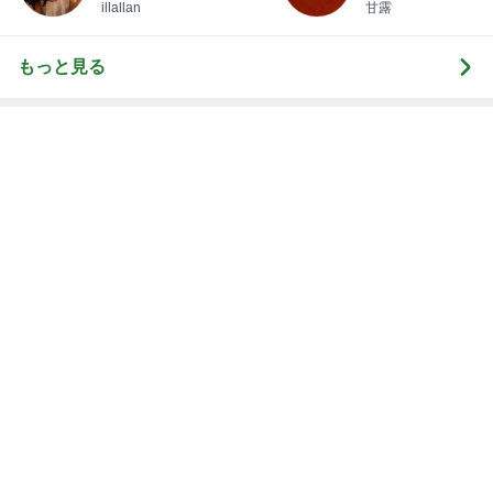
緩急が最高なマンゴーパフェ
Amebaトピックス
1日前
血糖値が爆上がりすると思うラーメン
Amebaトピックス
1日前
記事を読む