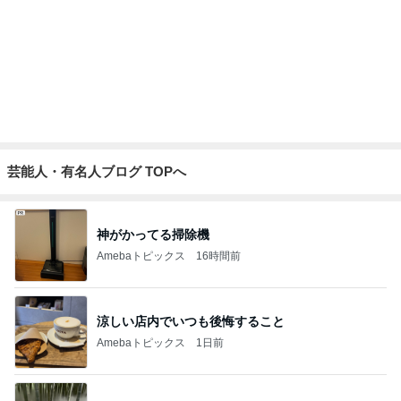
増量無料に負けて食べてしまった物
Amebaトピックス
17時間前
記事を読む
假屋崎省吾 満開になった鹿の子百合
Amebaトピックス
1日前
津久井教生 休むことも治療と実感
Amebaトピックス
1日前
地味にうまい豆苗とちくわの副菜
Amebaトピックス
13時間前