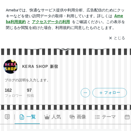
KERA SHOP 新宿
アプリをダウンロードして
ブログの更新通知
を受け取りまし
開く
ょう。
KERA SHOP 新宿
ブログの説明を入力します。
162
97
フォロー
フォロワー
投稿
一覧
人気
画像
テーマ