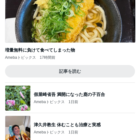
京都観光で立ち寄りたい和スイーツ
Amebaトピックス
1日前
美奈代 仕事終わりに堂島ロール
Amebaトピックス
21時間前
混んでいる病院でまだ暫く待機
Amebaトピックス
1日前
モト冬樹 妻が注文した豪華な食事
Amebaトピックス
2日前