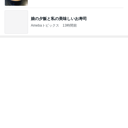
娘の夕飯と私の美味しいお寿司
Amebaトピックス
13時間前
トップブロガーランキング
ファッション
旅行
1
1
妻です。ママです。女
「吉田さんちのフ
です。
リー日記」Powere
y Ameba 吉田さ
eri.
吉田さんファミリー
ミリーオフィシャ
ログ
2
2
40代からの大人カジュ
☆やまあこ☆さん
アルを品良く着こなす
ィズニー日記
ファッションブログ
えりん
☆やまあこ☆
3
3
銀の滴降る降るまわり
日々是甘露2〜デ
に・・・
ー風味〜
illallan
甘露