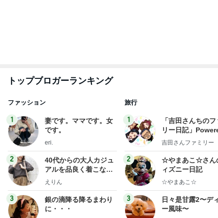
もっと見る
桃 過去ブログ覚えてた友人の優しさ
Amebaトピックス
1日前
娘が激ハマり中のシンクのおもちゃ
Amebaトピックス
2日前
誤嚥性肺炎になった母の急な変化
Amebaトピックス
1日前
レジェンド松下のなんでもプレゼン！
Amebaトピックス
16時間前