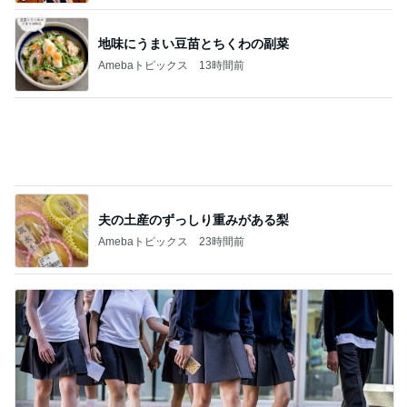
パパが瞬食した赤魚の煮付け
Amebaトピックス
1日前
記事を読む
17年ぶりに会った歌手の後輩と昔話
Amebaトピックス
1日前
ジャンル人気記事ランキング
30代〜ファッション