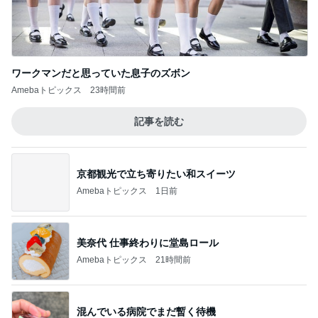
★機能性重視のお洒落迷子ほど持ってほしい
「楽〜だバッグ」
1
TOKYO REAL CLOTHES 大人世代のリアルクロー
ズ
やる気スイッチを探して三千里。
2
40代からの大人カジュアルを品良く着こなすファ
ッションブログ
急遽変更になった夏休み旅行、初めての甲子
園球場へ
3
*** あやのハピログ ***
楽天、最近美味しかったお取り寄せと「楽」