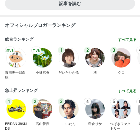
芸能人・有名人ブログ TOPへ
神がかってる掃除機
Amebaトピックス
16時間前
涼しい店内でいつも後悔すること
Amebaトピックス
1日前
山田 幻想的な竹林で不思議体験