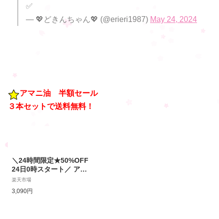
✅
— 💖どきんちゃん💖 (@erieri1987)
May 24, 2024
アマニ油 半額セール
３本セットで送料無料！
＼24時間限定★50%OFF
24日0時スタート／ アマ
ニ油 320g 3本セット 亜
楽天市場
麻仁 亜麻仁油 あまに油
3,090円
アマニ アマニオイル あま
に オメガ3 必須脂肪酸 フ
ラックスシードオイル か