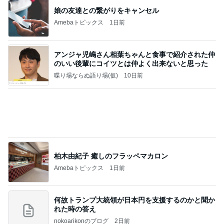
娘の友達との繋がりをキャンセル
Amebaトピックス
1日前
アンジャ児嶋さん相葉ちゃんと食事で紹介された仲
のいい後輩にコイツとは仲よく出来ないと思った
喋り場ならぬ語り場(仮)
10日前
柏木由紀子 癒しのフラッペマカロン
Amebaトピックス
1日前
何故トランプ大統領が日本円を支援するのかと聞か
れた時の答え
nokoarikonのブログ
2日前