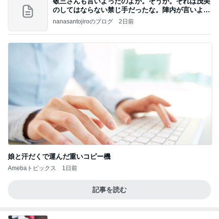
敬三さんも言いよったのよか。そうか。それは茂美
のしてはならない禁じ手だったな。陣内が言いよる
のよ
nanasantojiroのブログ
2日前
娘と汗だくで運んだ重いコピー機
Amebaトピックス
1日前
記事を読む