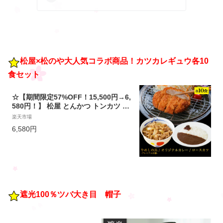
松屋×松のや大人気コラボ商品！カツカレギュウ各10
食セット
☆【期間限定57%OFF！15,500円→6,
580円！】 松屋 とんかつ トンカツ ロ
ースかつカレー10食セット（ロースか
楽天市場
つ×10 オリジナルカレー×10 牛め
6,580円
しの具 -プレミアム仕様- ×10） 肉 牛
丼 業務用 惣菜 送料無料 お弁当 絶品
レンジ 一人暮らし 簡単調理 まつや
遮光100％ツバ大き目 帽子