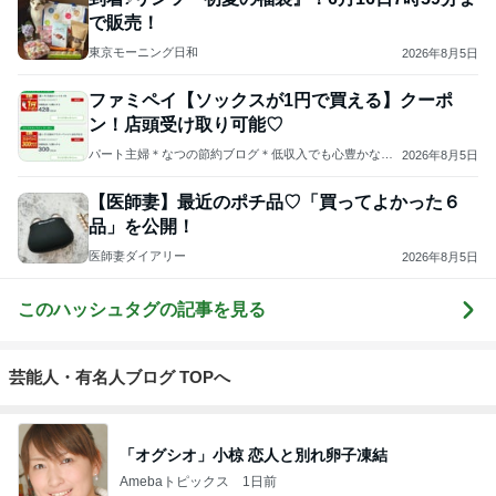
で販売！
東京モーニング日和
2026年8月5日
ファミペイ【ソックスが1円で買える】クーポ
ン！店頭受け取り可能♡
パート主婦＊なつの節約ブログ＊低収入でも心豊かな暮
2026年8月5日
らし
【医師妻】最近のポチ品♡「買ってよかった６
品」を公開！
医師妻ダイアリー
2026年8月5日
このハッシュタグの記事を見る
芸能人・有名人ブログ TOPへ
「オグシオ」小椋 恋人と別れ卵子凍結
Amebaトピックス
1日前