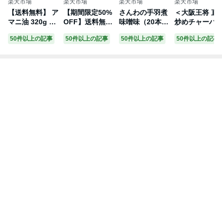
楽天市場
楽天市場
楽天市場
楽天市場
【送料無料】 ア
【期間限定50%
さんわの手羽煮
＜大阪王将 直
マニ油 320g 3
OFF】送料無料
味噌味（20本・
炒めチャーハ
本セット 亜麻仁
お得な大容量 さ
24本・28本）
5袋＞送料無料
50件以上の記事
50件以上の記事
50件以上の記事
50件以上の記事
亜麻仁油 あまに
んわの手羽煮 醤
名古屋名物 国産
冷凍食品 通販
油 アマニ アマ
油28本 創業明治
手羽先の味噌煮
チャーハン 炒
ニオイル あまに
33年さんわ 鶏三
常温保存 おつま
焼き飯 ごはん
オメガ3 必須脂
和 鶏肉 国産手
み 惣菜 簡単調
お取り寄せ お
肪酸 フラックス
羽先使用 常温
理 創業明治33年
り寄せグルメ 
シードオイル か
簡単調理
鶏三和 送料無料
華 大容量 まと
けるオイル フラ
め買い 仕送り
ットクラフト お
レンチン 簡単
まとめ セット
理 プレゼント
お中元