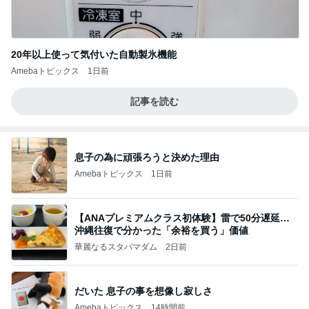
20年以上使って気付いた自動製氷機能
Amebaトピックス
1日前
記事を読む
息子の為に頑張ろうと決めた理由
Amebaトピックス
1日前
【ANAプレミアムクラス初体験】雷で50分遅延…
沖縄往復で分かった「余裕を買う」価値
華麗なるスタバマダム
2日前
だいた 息子の事を想像し寂しさ
Amebaトピックス
14時間前