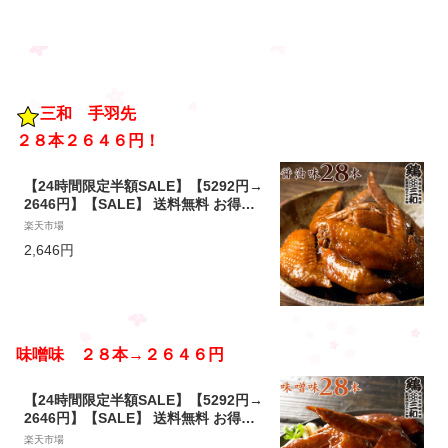
けるオイル フラットクラ
フト おまとめ セット
三和 手羽先
２８本２６４６円！
【24時間限定半額SALE】【5292円→
2646円】【SALE】 送料無料 お得な
大容量 さんわの手羽煮 醤油28本 創業
楽天市場
明治33年さんわ 鶏三和 鶏肉 国産手羽
2,646円
先使用 常温 簡単調理
味噌味 ２８本→２６４６円
【24時間限定半額SALE】【5292円→
2646円】【SALE】 送料無料 お得な
大容量 さんわの手羽煮 味噌28本 創業
楽天市場