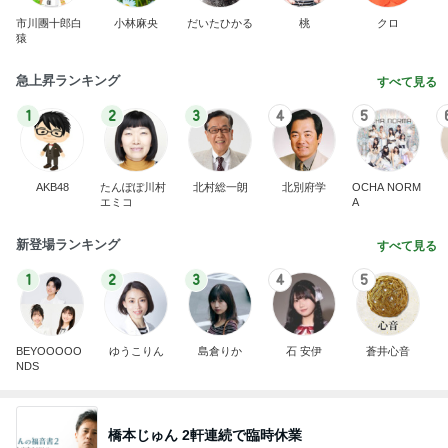
市川團十郎白
小林麻央
だいたひかる
桃
クロ
猿
急上昇ランキング
すべて見る
1
2
3
4
5
AKB48
たんぽぽ川村
北村総一朗
北別府学
OCHA NORM
エミコ
A
新登場ランキング
すべて見る
1
2
3
4
5
BEYOOOOO
ゆうこりん
島倉りか
石 安伊
蒼井心音
NDS
橋本じゅん 2軒連続で臨時休業