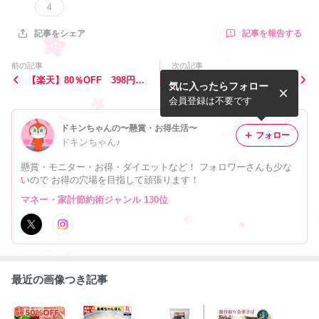
4
記事を報告する
記事をシェア
前の記事
次の記事
【楽天】80％OFF 398円～
【楽天】お試しチューハイ1
気に入ったらフォロー
MOZ Tシャツ・ワンピ・メ
2本700円！チューハイ24本
ンズ服など激安すぎる！！！
１３８０円！
会員登録は不要です
ドキンちゃんの〜懸賞・お得生活〜
フォロー
ドキンちゃん♪
懸賞・モニター・お得・ダイエットなど！ フォロワーさんも少な
いので お得の穴場を目指して頑張ります！
マネー・家計節約術ジャンル 130位
最近の画像つき記事