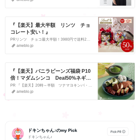
『【楽天】最大半額 リンツ チョ
コレート安い！』
PRリンツ チョコ最大半額！3980円で送料220円 これは安い！リンツ Lindt チョコレート リンドール ギフトボックス 13種45個入｜お返し プレゼ…
ameblo.jp
『【楽天】バニラビーンズ福袋 P10
倍！マダムシンコ Deal50%ネギト
ロ、乳製品福袋』
PR 『【楽天】20時～半額 ツナマヨキンパ・干し芋・パン・おからクッキー・餃子』PR 20時～お買い物マラソン始まります 【楽天】 PR お買い物マラソン…
ameblo.jp
ドキンちゃん♪のmy Pick
ドキンちゃん♪