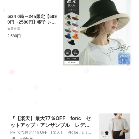
5/24 0時～24h限定【599
9円→2580円】帽子 レデ
ィース ハット つば広帽
楽天市場
バケットハット 旅行 小顔
2,580円
効果 紫外線カット UVカ
ット 日よけ 折りたたみ
自転車 飛ばない 春 夏 紐
付き 漁師帽 両面使える
リバーシブル ワイヤー入
り あご紐 かぶーる日傘
アウトドア
『【楽天】最大77％OFF for/c セ
ットアップ・アンサンブル レディ
ース』
PR for/c最大77％OFF 【楽天】 PR for／c（フォーシー） 最大77％OFF 1000円ポッキリ多数 ✅ 70％OFF ✅— 💖どきん…
ameblo.jp