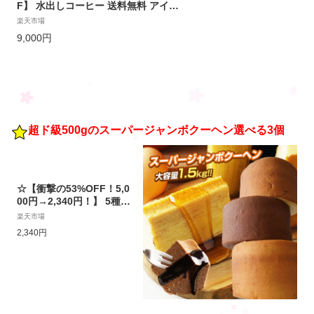
F】 水出しコーヒー 送料無料 アイス
コーヒーバッグ コールドブリュー 珈
楽天市場
琲 大容量 福袋 10パック×4袋 プレミ
9,000円
アム コーヒーパック 銀の水出し珈琲
セット ルナブレンド 澤井珈琲 水だし
超ド級500gのスーパージャンボクーヘン選べる3個
☆【衝撃の53%OFF！5,0
00円→2,340円！】 5種の
味から選べる！超ド級500
楽天市場
gのスーパージャンボクー
2,340円
ヘン選べる3個（500g×
3） 訳アリ 訳あり おやつ
おかし スイーツ お菓子
送料無料 人気 ランキング
食品 プレゼント ギフト 2
024 在庫処分