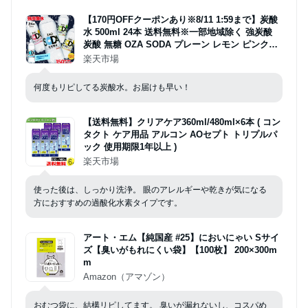
【170円OFFクーポンあり※8/11 1:59まで】炭酸
水 500ml 24本 送料無料※一部地域除く 強炭酸
炭酸 無糖 OZA SODA プレーン レモン ピンクグ
レープフルーツ ライム ラベルレス 割り材 箱買い
楽天市場
まとめ買い ライフドリンクカンパニー LIFEDRIN
K ZAO SODA
何度もリピしてる炭酸水。お届けも早い！
【送料無料】クリアケア360ml/480ml×6本 ( コン
タクト ケア用品 アルコン AOセプト トリプルパ
ック 使用期限1年以上 )
楽天市場
使った後は、しっかり洗浄。 眼のアレルギーや乾きが気になる
方におすすめの過酸化水素タイプです。
アート・エム【純国産 #25】においにゃい Sサイ
ズ【臭いがもれにくい袋】【100枚】 200×300m
m
Amazon（アマゾン）
おむつ袋に、結構リピしてます。 臭いが漏れないし、コスパめ