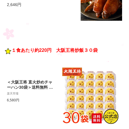
明治33年さんわ 鶏三和 鶏肉 国産手羽
2,646円
先使用 常温 簡単調理
１食あたり約220円 大阪王将炒飯３０袋
＜大阪王将 直火炒めチャ
ーハン30袋＞送料無料 冷
凍食品 通販 チャーハン
楽天市場
炒飯 焼き飯 ごはん お取
6,580円
り寄せ お取り寄せグルメ
中華 大容量 まとめ買い
仕送り レンチン 簡単調理
備蓄 テレワーク