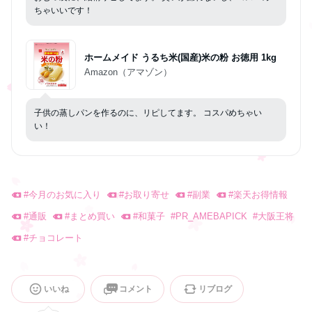
ちゃいいです！
ホームメイド うるち米(国産)米の粉 お徳用 1kg
Amazon（アマゾン）
子供の蒸しパンを作るのに、リピしてます。 コスパめちゃい
い！
#
今月のお気に入り
#
お取り寄せ
#
副業
#
楽天お得情報
#
通販
#
まとめ買い
#
和菓子
#
PR_AMEBAPICK
#
大阪王将
#
チョコレート
いいね
コメント
リブログ