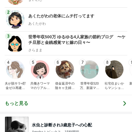
2
あくたがわの老体にムチ打ってます
あくたがわ
3
世帯年収500万 ゆるゆる4人家族の節約ブログ 〜ケ
チ旦那と金銭感覚マヒ嫁の日々〜
さらまま
4
5
6
7
8
夫が脱サラ×貯
共働きワーマ
借金返済中の
世帯年収520
社宅住まいか
金ゼロ再建｜
マのリアル日
陰キャ主婦サ
万、新築マン
らマンション
はなの節約日
記♪お得と節約
クラの日記
ションとブラ
購入。カフェ
記
ライフ☆
ンド品が買い
好き会社員の
たいので節約
日々
もっと見る
生活してます!
水虫と診断され3歳息子への心配
Amebaトピックス
15時間前