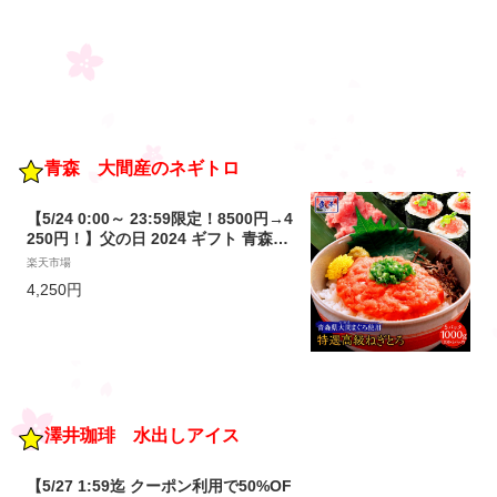
青森 大間産のネギトロ
【5/24 0:00～ 23:59限定！8500円→4
250円！】父の日 2024 ギフト 青森県
大間産本まぐろ使用ねぎとろ 200g×5
楽天市場
P まぐろ マグロ 鮪 訳あり 海鮮 ネギ
4,250円
トロ 冷凍 鉄火丼 海鮮 お試し 【注
意】北海道、沖縄は追加送料を997円
ご請求いたします
澤井珈琲 水出しアイス
【5/27 1:59迄 クーポン利用で50%OF