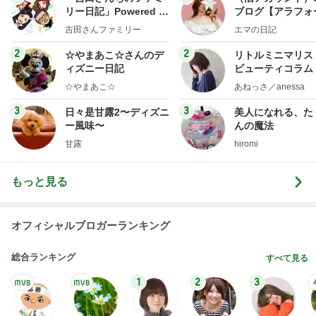
リー日記」Powered b
ブログ【アラフォ
y Ameba 吉田さんファ
社売却セカンドラ
吉田さんファミリー
エマの日記
ミリーオフィシャルブ
フ】
ログ
2
2
☆やまあこ☆さんのデ
リトルミニマリス
ィズニー日記
ビューティコラム 
little minimalist'
☆やまあこ☆
あねっさ／anessa
uty colum
3
3
日々是甘露2〜ディズニ
美人になれる、た
ー風味〜
んの魔法
甘露
hiromi
もっと見る
オフィシャルブロガーランキング
総合ランキング
すべて見る
1
2
3