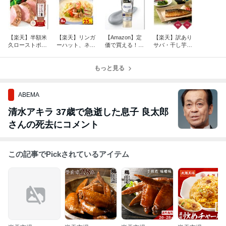
【楽天】半額米
【楽天】リンガ
【Amazon】定
【楽天】訳あり
久ローストポー
ーハット、ネギ
価で買える！ビ
サバ・干し芋な
クなど
トロ、オムライ
オレ おうちde
どDEAL５０％
スなど最大50%
エステ ディープ
還元 タリーズ
off
もっと見る
クレイ洗顔
福袋ランキング
から紹介
ABEMA
清水アキラ 37歳で急逝した息子 良太郎
さんの死去にコメント
この記事でPickされているアイテム