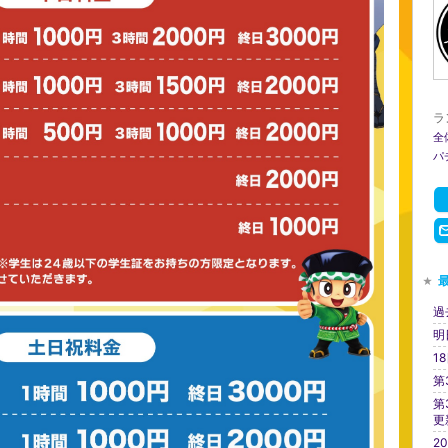
ラ
全
パ
過
明
1
第
第
更
2