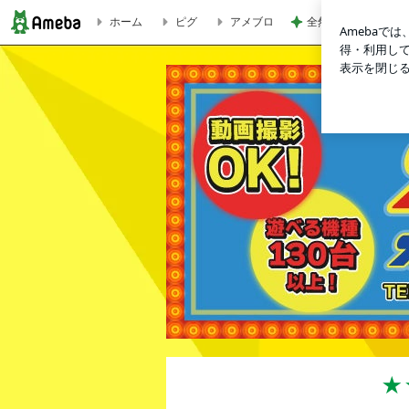
ホーム
ピグ
アメブロ
全然食べられずすご
スロット専門ゲームセンター スパイダー
★