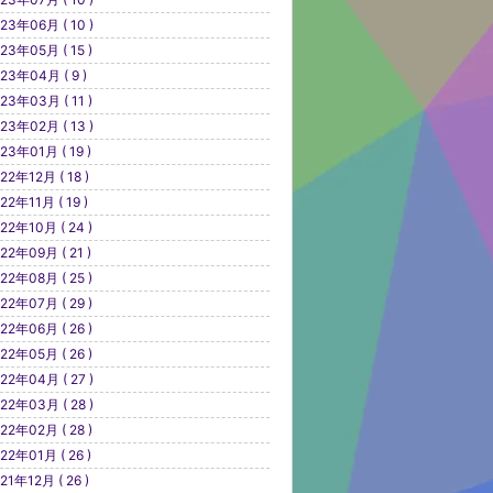
23年06月 ( 10 )
23年05月 ( 15 )
23年04月 ( 9 )
23年03月 ( 11 )
23年02月 ( 13 )
23年01月 ( 19 )
22年12月 ( 18 )
22年11月 ( 19 )
22年10月 ( 24 )
22年09月 ( 21 )
22年08月 ( 25 )
22年07月 ( 29 )
22年06月 ( 26 )
22年05月 ( 26 )
22年04月 ( 27 )
22年03月 ( 28 )
22年02月 ( 28 )
22年01月 ( 26 )
21年12月 ( 26 )