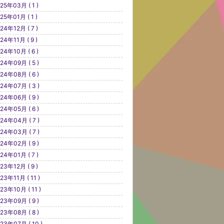
25年03月 ( 1 )
25年01月 ( 1 )
24年12月 ( 7 )
24年11月 ( 9 )
24年10月 ( 6 )
24年09月 ( 5 )
24年08月 ( 6 )
24年07月 ( 3 )
24年06月 ( 9 )
24年05月 ( 6 )
24年04月 ( 7 )
24年03月 ( 7 )
24年02月 ( 9 )
24年01月 ( 7 )
23年12月 ( 9 )
23年11月 ( 11 )
23年10月 ( 11 )
23年09月 ( 9 )
23年08月 ( 8 )
23年07月 ( 10 )