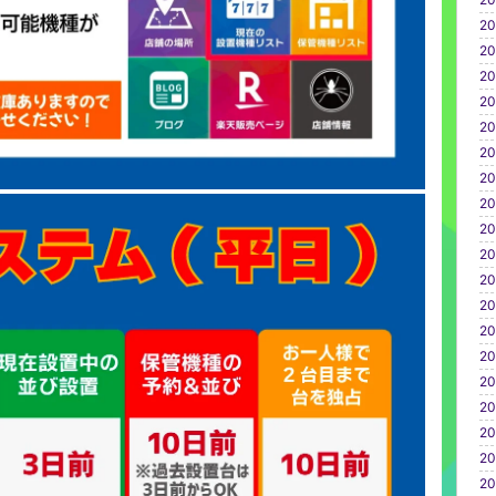
20
20
20
20
20
20
20
20
20
20
20
20
20
20
20
20
20
20
20