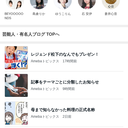
BEYOOOOO
島倉りか
ゆうこりん
石 安伊
蒼井心音
NDS
芸能人・有名人ブログ TOPへ
レジェンド松下のなんでもプレゼン！
Amebaトピックス
17時間前
記事をテーマごとに分類したお知らせ
Amebaトピックス
9時間前
母まで知らなかった料理の正式名称
Amebaトピックス
2日前