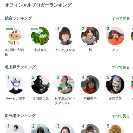
オフィシャルブロガーランキング
総合ランキング
すべて見る
1
2
3
市川團十郎白
小林麻央
だいたひかる
桃
クロ
猿
急上昇ランキング
すべて見る
1
2
3
4
5
デーモン閣下
片岡愛之助
林下清志(ビッ
沢田聖子
金沢克彦
グダディ)
新登場ランキング
すべて見る
1
2
3
4
5