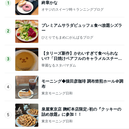
終章かな
1
オヤジのスイーツ時々ランニングブログ
プレミアムサラダビュッフェ食べ放題シズラ
ー
2
ひとりでもまめにがんばるブログ
【タリーズ新作】かわいすぎて食べられな
い!?「日焼けベアフルのキャラメルスチーム
3
ケーキ」を実食
華麗なるスタバマダム
モーニング◆猿田彦珈琲 調布焙煎ホール＠調
布
4
東京モーニング日和
泉屋東京店 麹町本店限定♪初の『クッキーの
詰め放題』に参加！！
5
東京モーニング日和