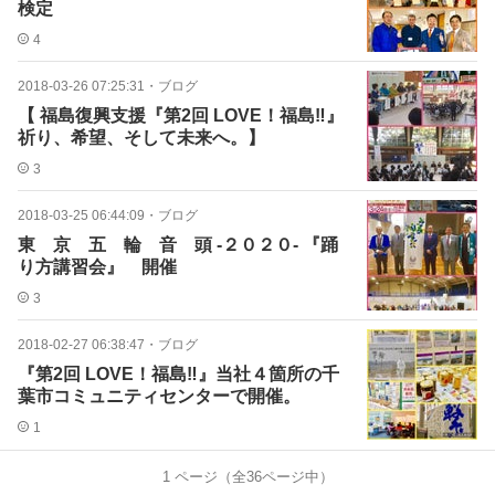
検定
4
2018-03-26 07:25:31
・
ブログ
【 福島復興支援『第2回 LOVE！福島‼︎』
祈り、希望、そして未来へ。】
3
2018-03-25 06:44:09
・
ブログ
東 京 五 輪 音 頭 -２０２０- 『踊
り方講習会』 開催
3
2018-02-27 06:38:47
・
ブログ
『第2回 LOVE！福島‼︎』当社４箇所の千
葉市コミュニティセンターで開催。
1
1
ページ（全
36
ページ中）