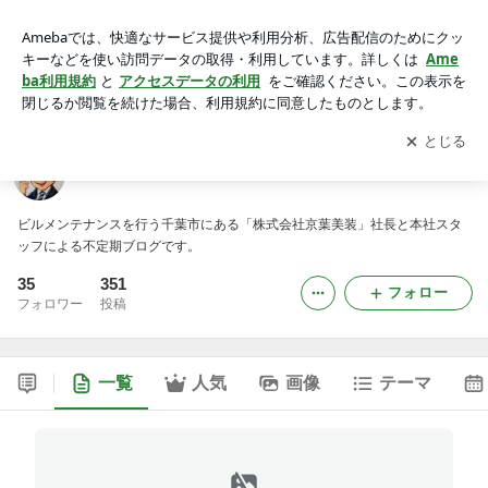
日日是好日
アプリをダウンロードして
ブログの更新通知
を受け取りまし
開く
ょう。
日日是好日
ビルメンテナンスを行う千葉市にある「株式会社京葉美装」社長と本社スタ
ッフによる不定期ブログです。
35
351
フォロー
フォロワー
投稿
一覧
人気
画像
テーマ