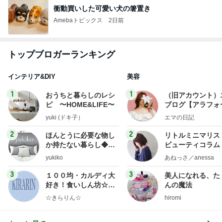
衝動買いした可愛い犬の箸置き
Amebaトピックス
2日前
トップブロガーランキング
インテリア&DIY
美容
1
1
おうちと暮らしのレシ
（旧アカウント）
ピ 〜HOME&LIFE〜
ブログ【アラフォ
社売却セカンドラ
yuki (ドキ子）
エマの日記
フ】
2
2
ほんとうに必要な物し
リトルミニマリス
か持たない暮らし◆Ke
ビューティコラム 
ep Life Simple◆〜イ
little minimalist'
yukiko
あねっさ／anessa
ンテリアのきろく〜
uty colum
3
3
１００均・カルディ大
美人になれる、た
好き！食いしん坊☆き
んの魔法
らりん☆のブログ
☆きらりん☆
hiromi