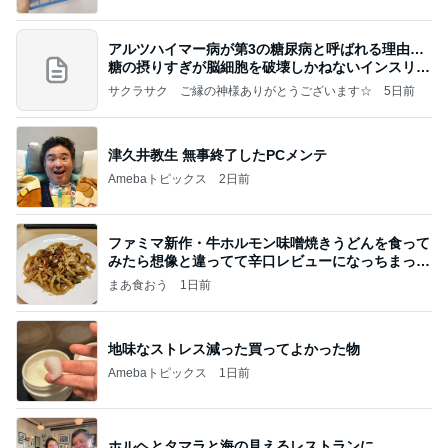
アルツハイマー病が第3の糖尿病と呼ばれる理由…
糖の摂りすぎが脳細胞を破壊しかねないインスリン
の恐
サクラサク ご縁の神様ありがとうございます☆
5日前
津久井教生 無事終了したPCメンテ
Amebaトピックス
2日前
ファミマ新作・牛ホルモン味噌焼きうどんを食って
みたら想像と違ってて辛口レビューになっちまった
話
まあ食おう
1日前
地味なストレス減った買ってよかった物
Amebaトピックス
1日前
ホルヘとタマラと海の見えるレストランに