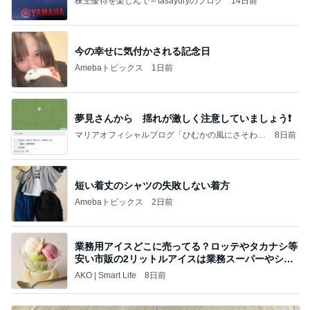
株主優待を楽しんで～tasayuryのブログ
14日前
今の幸せに気付かされる記念日
Amebaトピックス
1日前
夢見さんから 揺れが激しく注意していましょう❗️
マリアオフィシャルブログ「ひむかの風にさそわれ
8日前
て」Powered by Ameba
短い着丈のシャツの失敗しない着方
Amebaトピックス
2日前
業務用アイスどこに売ってる？ロッテやタカナシ等
安い市販の2リットルアイスは業務スーパーやシャ
トレ
AKO | Smart Life
8日前