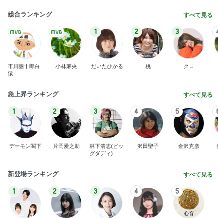
総合ランキング
すべて見る
1
2
3
市川團十郎白
小林麻央
だいたひかる
桃
クロ
猿
急上昇ランキング
すべて見る
1
2
3
4
5
デーモン閣下
片岡愛之助
林下清志(ビッ
沢田聖子
金沢克彦
グダディ)
新登場ランキング
すべて見る
1
2
3
4
5