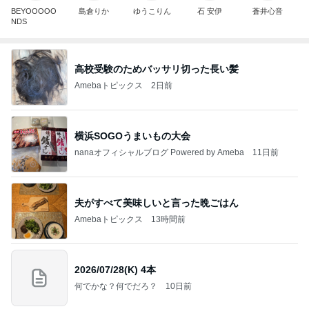
BEYOOOOO
島倉りか
ゆうこりん
石 安伊
蒼井心音
NDS
高校受験のためバッサリ切った長い髪
Amebaトピックス
2日前
横浜SOGOうまいもの大会
nanaオフィシャルブログ Powered by Ameba
11日前
夫がすべて美味しいと言った晩ごはん
Amebaトピックス
13時間前
2026/07/28(K) 4本
何でかな？何でだろ？
10日前