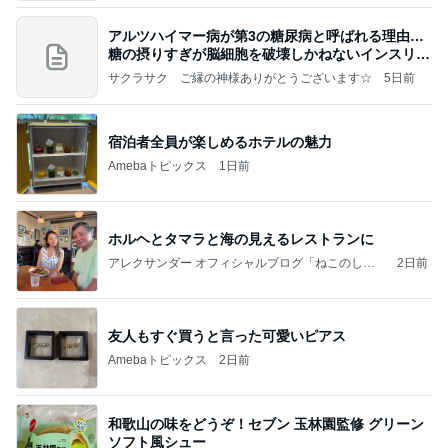
アルツハイマー病が第3の糖尿病と呼ばれる理由…
糖の摂りすぎが脳細胞を破壊しかねないインスリン
の恐
サクラサク ご縁の神様ありがとうございます☆
5日前
宿泊者全員が楽しめるホテルの魅力
Amebaトピックス
1日前
ホルヘとタマラと海の見えるレストランに
アレクサンダー オフィシャルブログ「ねこのしっ
2日前
ぽ欲しいな」Powered by Ameba
友人もすぐ買うと言った可愛いピアス
Amebaトピックス
2日前
和歌山の味をどうぞ！セブン 玉林園監修 グリーン
ソフト風シュー