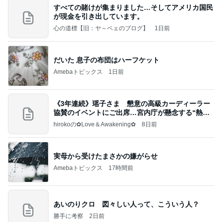
すべての賭けが集まりました…そしてアメリカ国民
が現金を引き出しています。
心の道標【旧：ヤ～ベェのブログ】
1日前
だいた 息子の布団はハーフケット
Amebaトピックス
1日前
《3年連続》瑶子さま 懇意の高級カーディーラー
協賛のイベントにご出席…宮内庁が懸念する“熱心
すぎ
hirokoの✿Love＆Awakening✿
8日前
実母から受けたまさかの嫌がらせ
Amebaトピックス
17時間前
あいのりクロ 図々しい人って、こういう人？
勝手に考察
2日前