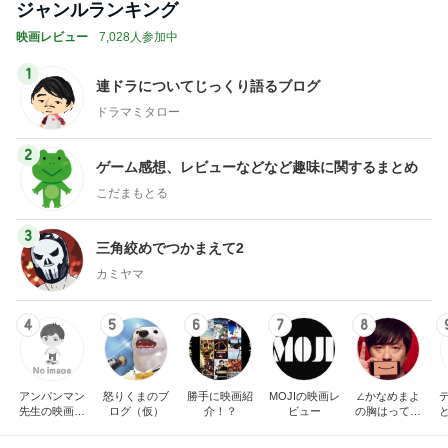
ジャンルランキング
映画レビュー
7,028人参加中
1
連ドラについてじっくり語るブログ
ドラマミタロー
2
ゲーム感想、レビューなどなど趣味に関するまとめ
こだまもとる
3
三角絞めでつかまえて2
カミヤマ
4
5
6
7
8
アンパンマン
怒りくまのブ
勝手に映画紹
MOJIの映画レ
∠かなめまよ
先生の映画講
ログ（仮）
介！？
ビュー
の胸はって行
座
け〜！自信持
って行け〜！