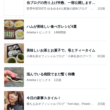
当ブログの売り上げ件数、一部公開します…
世帯年収500万 ゆるゆる4人家族の節約ブログ 〜
1日前
ケチ旦那と金銭感覚マヒ嫁の日々〜
ハムが美味しい食べ方レシピ4選
Amebaトピックス
14時間前
美味しいお茶とお菓子で。母とティータイム
小林礼奈オフィシャルブログ「小林礼奈のブーブー
8日前
ブログ」Powered by Ameba
混んでいる病院でまだ暫く待機
Amebaトピックス
1日前
今日の家事スタイル！
堀ちえみオフィシャルブログ「hori-day」Powered
2日前
by Ameba