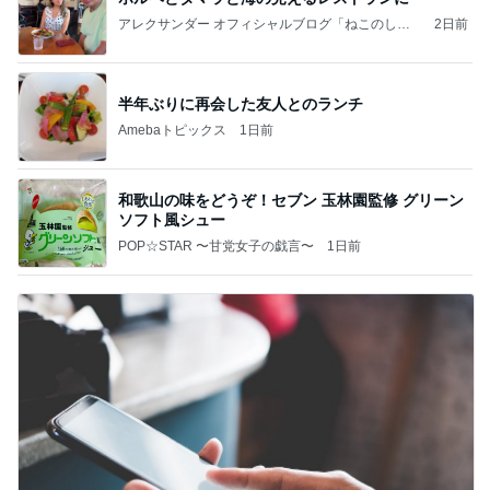
アレクサンダー オフィシャルブログ「ねこのしっ
2日前
ぽ欲しいな」Powered by Ameba
半年ぶりに再会した友人とのランチ
Amebaトピックス
1日前
和歌山の味をどうぞ！セブン 玉林園監修 グリーン
ソフト風シュー
POP☆STAR 〜甘党女子の戯言〜
1日前