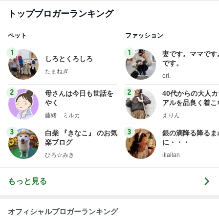
トップブロガーランキング
ペット
ファッション
1
1
妻です。ママです
しろとくろしろ
です。
たまねぎ
eri.
2
2
母さんは今日も世話を
40代からの大人
やく
アルを品良く着こ
ファッションブロ
藤緒 ミルカ
えりん
3
3
白柴 『きなこ』 のお気
銀の滴降る降るま
楽ブログ
に・・・
ひろ☆みき
illallan
もっと見る
オフィシャルブロガーランキング