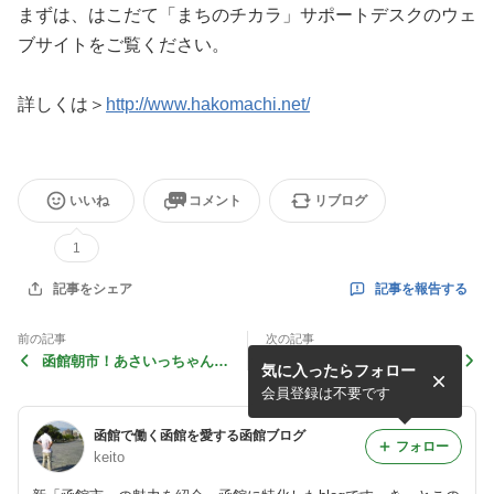
まずは、はこだて「まちのチカラ」サポートデスクのウェ
ブサイトをご覧ください。
詳しくは＞
http://www.hakomachi.net/
いいね
コメント
リブログ
1
記事を報告する
記事をシェア
前の記事
次の記事
函館朝市！あさいっちゃん日
函館市が「地域でつくる小さ
気に入ったらフォロー
記！
な旅」体験型観光プログラム
を募集
会員登録は不要です
函館で働く函館を愛する函館ブログ
フォロー
keito