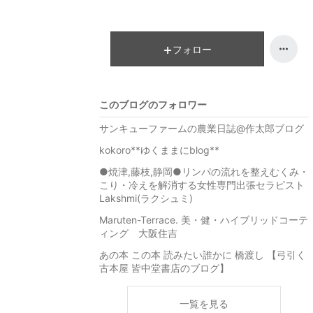
フォロー
このブログのフォロワー
サンキューファームの農業日誌@作太郎ブログ
kokoro**ゆくままにblog**
●焼津,藤枝,静岡●リンパの流れを整えむくみ・
こり・冷えを解消する女性専門出張セラピスト
Lakshmi(ラクシュミ)
Maruten-Terrace. 美・健・ハイブリッドコーテ
ィング 大阪住吉
あの本 この本 読みたい誰かに 橋渡し 【弓引く
古本屋 皆中堂書店のブログ】
一覧を見る