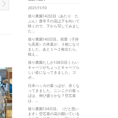
2021/11/10
借り農園142日目（あたり た
ぶん）唐辛子の花は下を向いて
咲くので、下から写してみまし
た...
借り農園140日目。祝蕾（子持
ち高菜）の本葉が、３枚になり
ました。あと１〜２枚出たら、
植え...
借り農園たしか138日目くらい
キャベツがちょっとキャベツら
しい姿になってきました。ゴ
ボ...
日本ハッカの葉っぱが、赤くな
ってきました。ニンニクの葉っ
ぱは、伸び盛りかな？空芯菜
は、...
借り農園134日目。（だと思い
ます）空芯菜の花の開いている