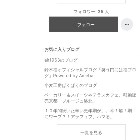
フォロワー:
25
人
フォロー
お気に入りブログ
air1963のブログ
鈴木福オフィシャルブログ「笑う門には福ブロ
グ」Powered by Ameba
小麦工房ぱくぱくのブログ
ベーカリー＆スイーツやテラスカフェ、移動販
売京都「ブルージュ洛北」
１０年間続いた辛い更年期が。。幸！燃！期！
にワープ？！アラフィフ、ハマる。
一覧を見る