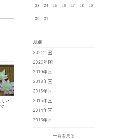
23
24
25
26
27
28
29
30
31
月別
2021
年
開
2020
年
く
開
2019
年
く
開
2018
年
く
開
2016
年
く
開
2015
年
く
折り紙 花らしいんだけど┐('～`;)┌
開
07
2014
年
く
開
2013
年
く
開
く
一覧を見る