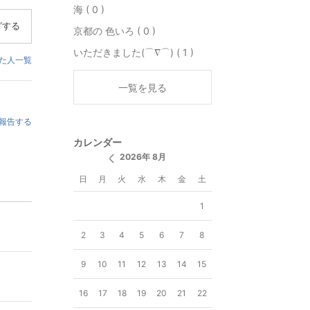
海 ( 0 )
グする
京都の 色いろ ( 0 )
いただきました(⌒∇⌒) ( 1 )
た人一覧
一覧を見る
報告する
カレンダー
2026年 8月
日
月
火
水
木
金
土
1
2
3
4
5
6
7
8
9
10
11
12
13
14
15
16
17
18
19
20
21
22