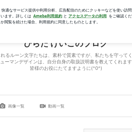
てた博多ラーメン
芸能人ブログ
人気ブログ
新規登録
ひらた けいこのブログ
されるルーン文字たちは、素朴で質素ですが、私たちを守って
ューマンデザインは、自分自身の取扱説明書を教えてくれます
皆様のお役にたてますように(^0^)
画像一覧
動画一覧