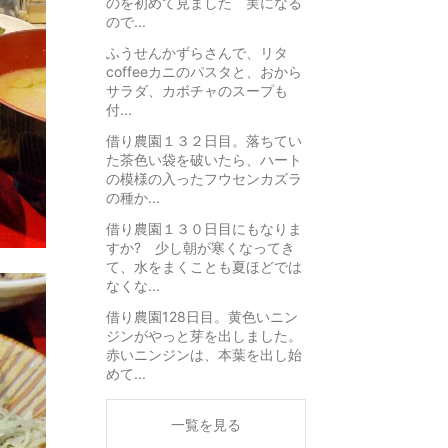
のを初めて見ました 実になる
ので...
ふうせんかずらさんで、リタ
coffeeカニのパスタと、おから
サラダ、カボチャのスープも
付...
借り農園１３２日目。落ちてい
た茶色い袋を破いたら、ハート
の模様の入ったフウセンカズラ
の種か...
借り農園１３０日目にもなりま
すか? 少し朝が寒くなってき
て、水をまくことも夏ほどでは
なくな...
借り農園128日目。黄色いニン
ジンがやっと芽を出しました。
赤いニンジンは、本葉を出し始
めて...
一覧を見る