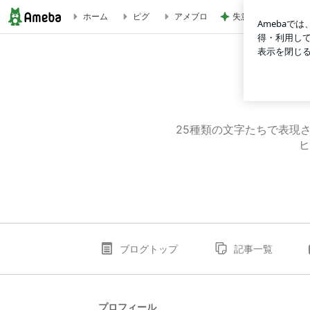
失意の中の気になっ
ホーム
ピグ
アメブロ
ひらた けいこのブログ
25種類の文字たちで表現
ヒ
ブログトップ
記事一覧
プロフィール