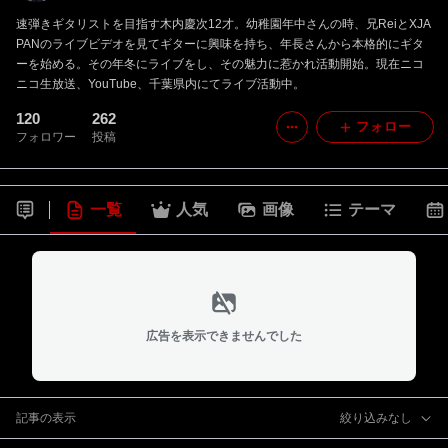
速弾きギタリストを目指す木内慶次12才。幼稚園年中さんの時、兄ReiとXJA
PANのライブビデオを見てギターに興味を持ち、年長さんから本格的にギタ
ーを始める。その年冬にライブをし、その魅力に惹かれ活動開始。現在ニコ
ニコ生放送、YouTube、千葉県内にてライブ活動中。
120
262
フォロー
フォロワー
投稿
一覧
人気
画像
テーマ
広告を表示できませんでした
記事の表示
絞り込みなし