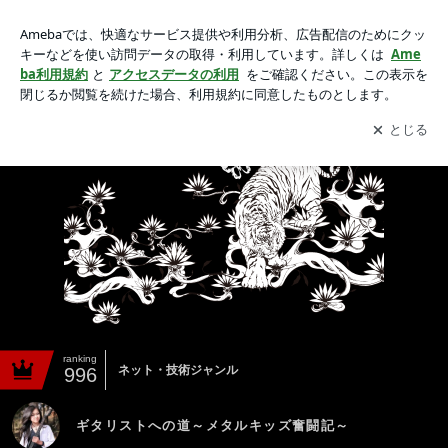
ギタリストへの道～メタルキッズ奮闘記～
アプリをダウンロードして
ブログの更新通知
を受け取りまし
開く
ょう。
ranking
ネット・技術ジャンル
996
ギタリストへの道～メタルキッズ奮闘記～