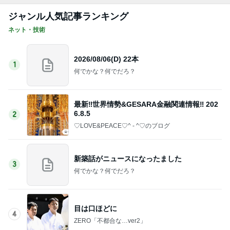
ジャンル人気記事ランキング
ネット・技術
2026/08/06(D) 22本
1
何でかな？何でだろ？
最新‼️世界情勢&GESARA金融関連情報‼️ 202
6.8.5
2
♡LOVE&PEACE♡^ - ^♡のブログ
新築話がニュースになったました
3
何でかな？何でだろ？
目は口ほどに
4
ZERO「不都合な…ver2」