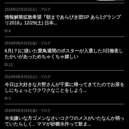
2018年12月22日(土)
・
ブログ
情報解禁拡散希望『朝まであらびき団SP あら1グランプ
リ2018』12/29(土) 日本...
6
2018年08月31日(金)
・
ブログ
6月(？)に描いた愛鳥週間のポスターが入選した3日徹夜し
たかいがあっためちゃくちゃ嬉しい️
12
2018年08月25日(土)
・
ブログ
今日は大好きな片野さんが千葉に帰ってきてたのでお茶を
しに️ちょっとワクワクなことをしよう...
5
2018年08月24日(金)
・
ブログ
※虫嫌いな方ゴメンなさいコクワのメスがいたなんか弱っ
ていたらしく、ママが砂糖水作って飲ま...