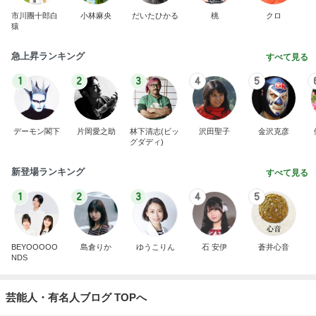
市川團十郎白
小林麻央
だいたひかる
桃
クロ
猿
急上昇ランキング
すべて見る
1
2
3
4
5
デーモン閣下
片岡愛之助
林下清志(ビッ
沢田聖子
金沢克彦
グダディ)
新登場ランキング
すべて見る
1
2
3
4
5
BEYOOOOO
島倉りか
ゆうこりん
石 安伊
蒼井心音
NDS
芸能人・有名人ブログ TOPへ