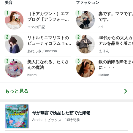
美容
ファッション
1
1
（旧アカウント）エマ
妻です。ママです
ブログ【アラフォー会
です。
社売却セカンドライ
エマの日記
eri.
フ】
2
2
リトルミニマリストの
40代からの大人
ビューティコラム The
アルを品良く着こ
little minimalist's bea
ファッションブロ
あねっさ／anessa
えりん
uty colum
3
3
美人になれる、たくさ
銀の滴降る降るま
んの魔法
に・・・
hiromi
illallan
もっと見る
母が無言で検品した茹でた海老
Amebaトピックス
10時間前