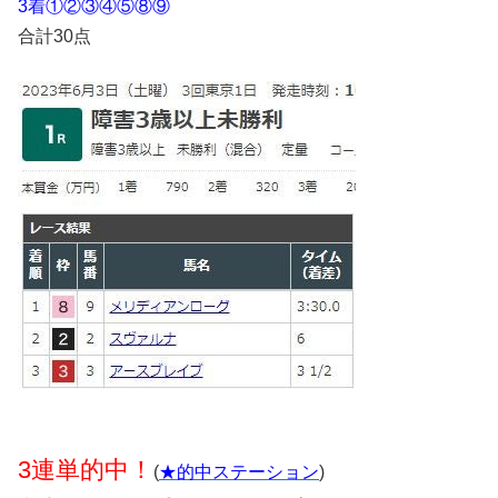
3着①②③④⑤⑧⑨
合計30点
3連単的中！
(
★的中ステーション
)