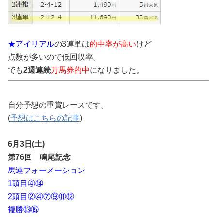
★アイリアル
の3連単は
的中率が高い
けど
点数が多いので低回収率。
でも
2週連続
万馬券的中
になりました。
自分予想の重賞レースです。
(
予想はこちらの記事
)
6月3日(土)
第76回 鳴尾記念
馬連フォーメーション
1頭目④⑭
2頭目②④⑦⑨⑪⑫
複勝⑬⑮