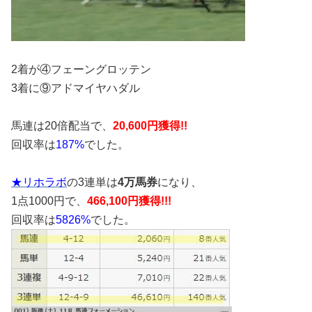
2着が④フェーングロッテン
3着に⑨アドマイヤハダル
馬連は20倍配当で、
20,600円獲得!!
回収率は
187%
でした。
★リホラボ
の3連単は
4万馬券
になり、
1点1000円で、
466,100円獲得!!!
回収率は
5826%
でした。