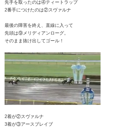
先手を取ったのは④ティートラップ
2番手につけたのは②スヴァルナ
最後の障害を終え、直線に入って
先頭は⑨メリディアンローグ。
そのまま抜け出してゴール！
2着が②スヴァルナ
3着が③アースブレイブ