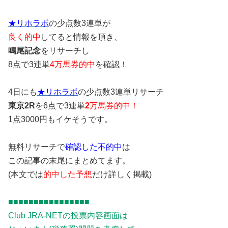
★リホラボ
の少点数3連単が
良く的中
してると情報を頂き、
鳴尾記念
をリサーチし
8点で3連単
4万馬券的中
を確認！
4日にも
★リホラボ
の少点数3連単リサーチ
東京2R
を6点で3連単
2
万馬券的中！
1点3000円もイケそうです。
無料リサーチで
確認した不的中
は
この記事の末尾にまとめてます。
(本文では
的中した予想
だけ詳しく掲載)
■■■■■■■■■■■■■■■■
Club JRA-NETの投票内容画面は