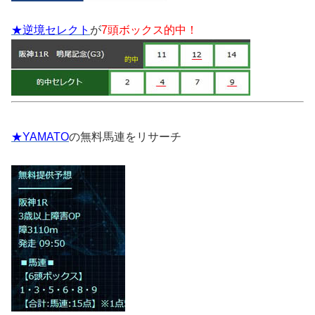
★逆境セレクト
が
7頭ボックス的中！
★YAMATO
の無料馬連をリサーチ