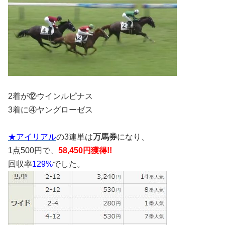
2着が⑫ウインルピナス
3着に④ヤングローゼス
★アイリアル
の3連単は
万馬券
になり、
1点500円で、
58,450円獲得!!
回収率
129%
でした。