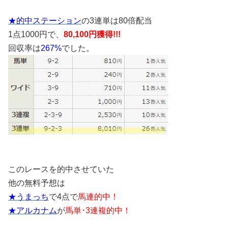
★的中ステーション
の3連単は80倍配当
1点1000円で、
80,100円獲得!!!
回収率は
267%
でした。
このレースを的中させていた
他の無料予想は
★うまっち
で4点で
馬連的中！
★アルカナム
が
馬単･3連複的中！