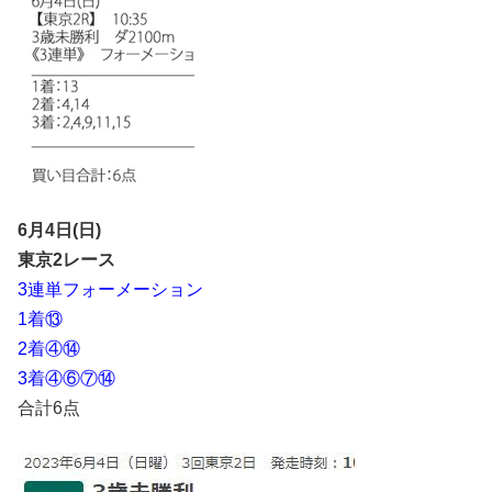
6月4日(日)
東京2レース
3連単フォーメーション
1着⑬
2着④⑭
3着④⑥⑦⑭
合計6点