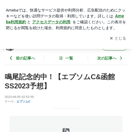
鳴尾記念的中！【エプソムC&函館SS2023予想】 | うまねーの
週末競馬予想ブログ
アプリをダウンロードして
ブログの更新通知
を受け取りまし
開く
ょう。
うまねーの週末競馬予想ブログ
フォロー
前の記事へ
一覧
次の記事へ
鳴尾記念的中！【エプソムC&函館
SS2023予想】
2023-06-05 02:52:56
テーマ：
エプソムC