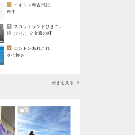
イギリス毒舌日記
1
長年
スコットランドひきこもり日記
2
傾（かし）ぐ文豪の町
ロンドンあれこれ
3
水の怖さ…
続きを見る
5