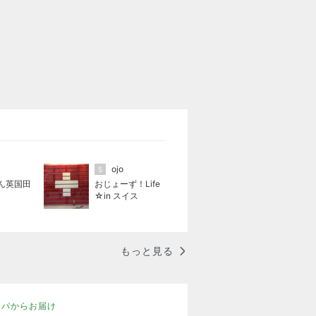
ojo
5
ん英国田
おじょーず！Life
☆in スイス
もっと見る
ッパからお届け