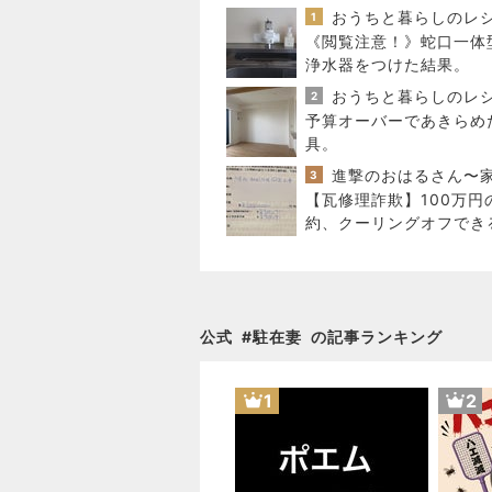
1
《閲覧注意！》蛇口一体
浄水器をつけた結果。
2
予算オーバーであきらめ
具。
3
【瓦修理詐欺】100万円
約、クーリングオフでき
か
公式
#
駐在妻
の記事ランキング
1
2