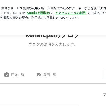
たカカオニブ
芸能人ブログ
人気ブログ
新規登録
ロ
kehalcpaのブログ
ブログの説明を入力します。
画像一覧
動画一覧
プ