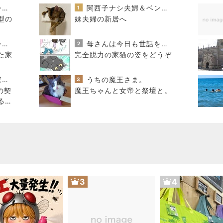
おうちと暮らしのレシピ 〜HOME&LIFE〜
関西子ナシ夫婦＆ベンガル猫のがむしゃらな毎日
1
型の
妹夫婦の新居へ
おうちと暮らしのレシピ 〜HOME&LIFE〜
母さんは今日も世話をやく
2
た家
完全脱力の家猫の姿をどうぞ
進撃のおはるさん〜家づくり失敗したけど私は元気です〜
うちの魔王さま。
3
の契
魔王ちゃんと女帝と祭壇と。
るの
3
4