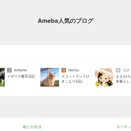
Ameba人気のブログ
wiltomo
Norizo
コク
2
3
4
イギリス毒舌日記
スコットランドひ
ええかげ
きこもり日記
舎暮らし
猫との生活
ヨーロ