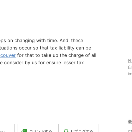
eps on changing with time. And, these
tions occur so that tax liability can be
ncouver
for that to take up the charge of all
性
be consider by us for ensure lesser tax
自
im
最
コメントする
リブログする
いね
C