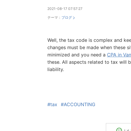
2021-08-17 07:57:27
テーマ：
ブログ
Well, the tax code is complex and ke
changes must be made when these situa
minimized and you need a
CPA in Va
these. All aspects related to tax will 
liability.
#tax
#ACCOUNTING
い