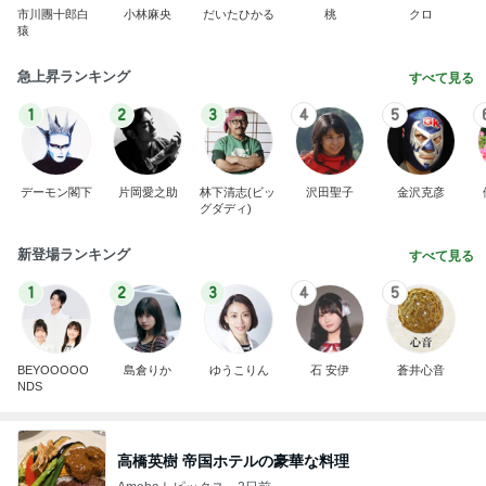
市川團十郎白
小林麻央
だいたひかる
桃
クロ
猿
急上昇ランキング
すべて見る
1
2
3
4
5
デーモン閣下
片岡愛之助
林下清志(ビッ
沢田聖子
金沢克彦
グダディ)
新登場ランキング
すべて見る
1
2
3
4
5
BEYOOOOO
島倉りか
ゆうこりん
石 安伊
蒼井心音
NDS
高橋英樹 帝国ホテルの豪華な料理