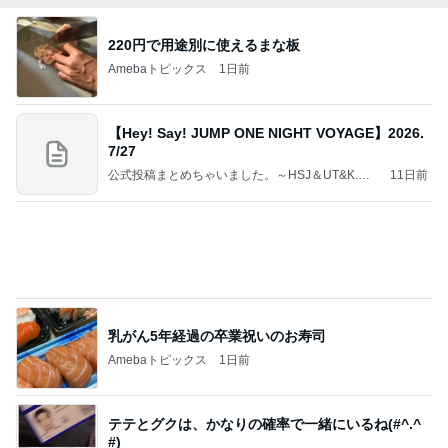
220円で用途別に使えるまな板
Amebaトピックス
1日前
【Hey! Say! JUMP ONE NIGHT VOYAGE】2026.
7/27
公式投稿まとめちゃいました。～HSJ＆UT&K.O.
11日前
～
乳がん5年経過の卒業祝いのお寿司
Amebaトピックス
1日前
テテとグクは、かなりの確率で一緒にいるね(#^.^
#)
Purplevjkのブログ
2日前
キャシー中島 神戸でのキルトレッスン