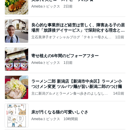
Amebaトピックス
2日前
良心的な事業所ほど経営は苦しく、障害ある子の居
場所「放課後デイサービス」で深刻化する理念と現
実の
立石美津子オフィシャルブログ「テキトー母さんの
1日前
すすめ」Powered by Ameba
寄せ植えの6年間のビフォーアフター
Amebaトピックス
1日前
ラーメン二郎 新潟店【新潟市中央区】ラーメン小
つけメン変更 ツルパツ麺が旨い新潟二郎のつけ麺
主に新潟グルメとラーメン食べ歩きのよしなしご
14日前
と
床が汚くなる猫の可愛いしぐさ
Amebaトピックス
10時間前