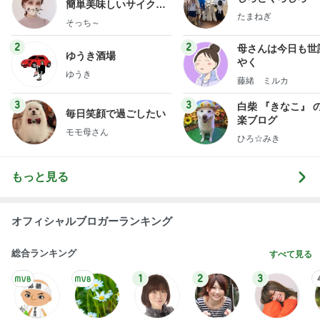
簡単美味しいサイクル
たまねぎ
献立
そっち～
2
2
母さんは今日も世
ゆうき酒場
やく
ゆうき
藤緒 ミルカ
3
3
白柴 『きなこ』 
毎日笑顔で過ごしたい
楽ブログ
モモ母さん
ひろ☆みき
もっと見る
オフィシャルブロガーランキング
総合ランキング
すべて見る
1
2
3