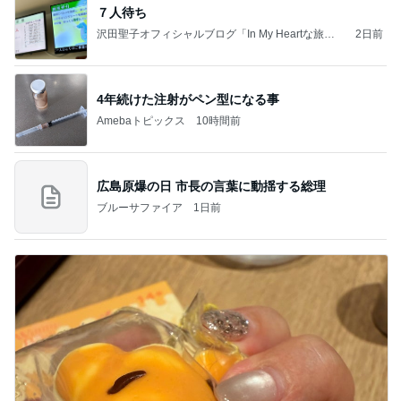
７人待ち
沢田聖子オフィシャルブログ「In My Heartな旅日
2日前
記」by Ameba
4年続けた注射がペン型になる事
Amebaトピックス
10時間前
広島原爆の日 市長の言葉に動揺する総理
ブルーサファイア
1日前