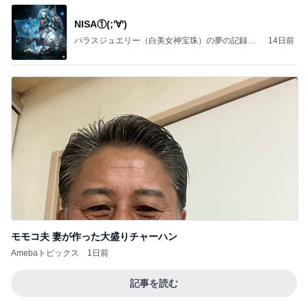
NISA①(;'∀')
パラスジュエリー（白美女神宝珠）の夢の記録
14日前
（続編）
モモコ夫 妻が作った大盛りチャーハン
Amebaトピックス
1日前
記事を読む