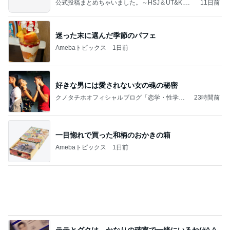
究室」Powered by Ameba
一目惚れで買った和柄のおかきの箱
Amebaトピックス
1日前
テテとグクは、かなりの確率で一緒にいるね(#^.^
#)
Purplevjkのブログ
2日前