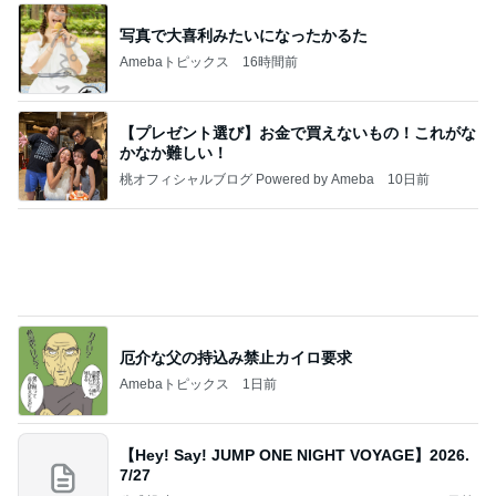
厄介な父の持込み禁止カイロ要求
Amebaトピックス
1日前
【Hey! Say! JUMP ONE NIGHT VOYAGE】2026.
7/27
公式投稿まとめちゃいました。～HSJ＆UT&K.O.
11日前
～
迷った末に選んだ季節のパフェ
Amebaトピックス
1日前
好きな男には愛されない女の魂の秘密
クノタチホオフィシャルブログ「恋学・性学研
23時間前