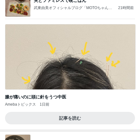
夫とファミレスで晩ごはん
武東由美オフィシャルブログ「MOTOちゃんと
21時間前
のはっぴぃな毎日」Powered by Ameba
膝が痛いのに頭に針をうつ中医
Amebaトピックス
1日前
記事を読む