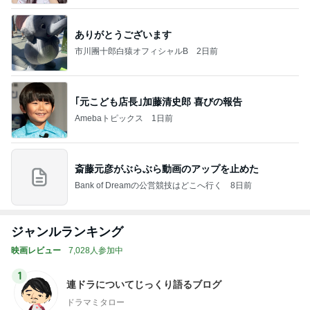
ありがとうございます
市川團十郎白猿オフィシャルB
2日前
｢元こども店長｣加藤清史郎 喜びの報告
Amebaトピックス
1日前
斎藤元彦がぶらぶら動画のアップを止めた
Bank of Dreamの公営競技はどこへ行く
8日前
ジャンルランキング
映画レビュー
7,028人参加中
1
連ドラについてじっくり語るブログ
ドラマミタロー