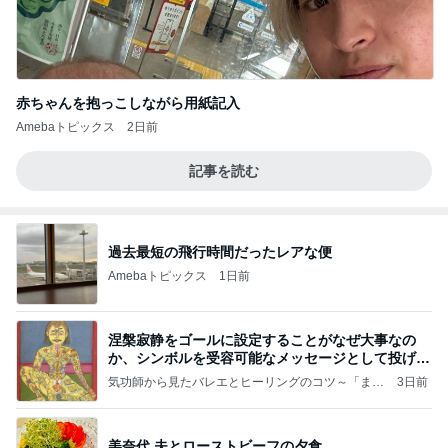
赤ちゃんを抱っこしながら用紙記入
Amebaトピックス
2日前
記事を読む
過去最短の飛行時間だったレアな便
Amebaトピックス
1日前
涅槃寂静をゴールに設定することがなぜ大事なの
か、シンボルを受容可能なメッセージとして投げる
ことが
気功師から見たバレエとヒーリングのコツ～「まと
3日前
いのば」ブログ
美奈代 夫とローストビーフの夕食