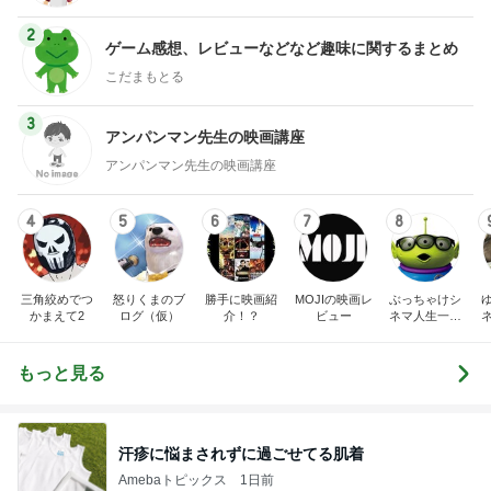
2
ゲーム感想、レビューなどなど趣味に関するまとめ
こだまもとる
3
アンパンマン先生の映画講座
アンパンマン先生の映画講座
4
5
6
7
8
三角絞めでつ
怒りくまのブ
勝手に映画紹
MOJIの映画レ
ぶっちゃけシ
かまえて2
ログ（仮）
介！？
ビュー
ネマ人生一直
線！❁
もっと見る
汗疹に悩まされずに過ごせてる肌着
Amebaトピックス
1日前