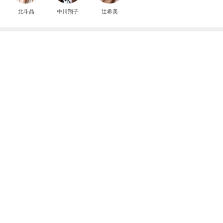
北斗晶
中川翔子
辻希美