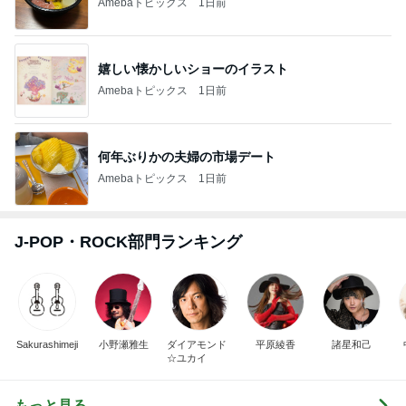
Amebaトピックス
1日前
嬉しい懐かしいショーのイラスト
Amebaトピックス
1日前
何年ぶりかの夫婦の市場デート
Amebaトピックス
1日前
J-POP・ROCK部門ランキング
Sakurashimeji
小野瀬雅生
ダイアモンド
平原綾香
諸星和己
☆ユカイ
もっと見る