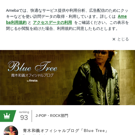
青木和義オフィシャルブログ「Blue Tree」Powered by Ameba
アプリをダウンロードして
ブログの更新通知
を受け取りまし
開く
ょう。
ranking
93
J-POP・ROCK部門
青木和義オフィシャルブログ「Blue Tree」