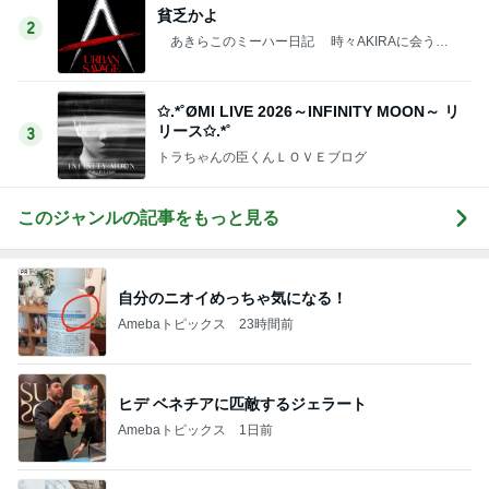
貧乏かよ
2
あきらこのミーハー日記 時々AKIRAに会うた
めに・・・
✩.*˚ØMI LIVE 2026～INFINITY MOON～ リ
リース✩.*˚
3
トラちゃんの臣くんＬＯＶＥブログ
このジャンルの記事をもっと見る
自分のニオイめっちゃ気になる！
Amebaトピックス
23時間前
ヒデ ベネチアに匹敵するジェラート
Amebaトピックス
1日前