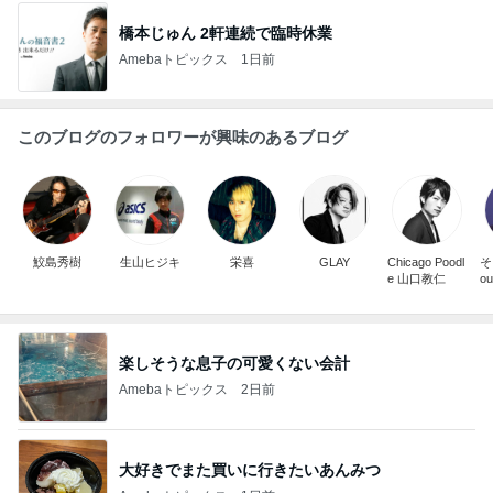
橋本じゅん 2軒連続で臨時休業
Amebaトピックス
1日前
このブログのフォロワーが興味のあるブログ
鮫島秀樹
生山ヒジキ
栄喜
GLAY
Chicago Poodl
そ
e 山口教仁
ou
楽しそうな息子の可愛くない会計
Amebaトピックス
2日前
大好きでまた買いに行きたいあんみつ