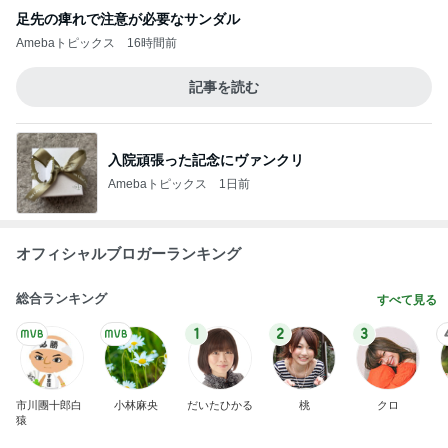
足先の痺れで注意が必要なサンダル
Amebaトピックス
16時間前
記事を読む
入院頑張った記念にヴァンクリ
Amebaトピックス
1日前
オフィシャルブロガーランキング
総合ランキング
すべて見る
1
2
3
市川團十郎白
小林麻央
だいたひかる
桃
クロ
猿