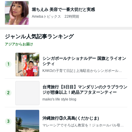
堀ちえみ 美容で一番大切だと実感
Amebaトピックス
22時間前
ジャンル人気記事ランキング
アジアからお届け
シンガポールナショナルデー 国旗とライオン
シティ
1
KAKOの子育て日記 | 上海駐在からシンガポール駐
在へ。ときどきさいたま。
台湾旅行【3日目】マンダリンのクラブラウン
ジが想像以上！絶品アフタヌーンティー
2
maiko's life style blog
沖縄旅行③久高島(くだかじま)
3
マレーシアでそろばん教室を！ジョホールバル母子
留学滞在記