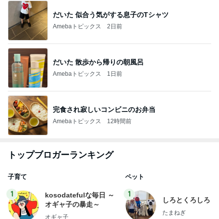
だいた 似合う気がする息子のTシャツ
Amebaトピックス
2日前
だいた 散歩から帰りの朝風呂
Amebaトピックス
1日前
完食され寂しいコンビニのお弁当
Amebaトピックス
12時間前
トップブロガーランキング
子育て
ペット
1
1
kosodatefulな毎日 ～
しろとくろしろ
オギャ子の暴走～
たまねぎ
オギャ子