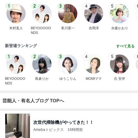
1
2
3
4
5
木村直人
BEYOOOOO
美川憲一
吉岡淳
水森かおり
NDS
新登場ランキング
すべて見る
1
2
3
4
5
BEYOOOOO
島倉りか
ゆうこりん
MOMIママ
石 安伊
NDS
芸能人・有名人ブログ TOPへ
次世代掃除機がやってきた！！
Amebaトピックス
16時間前