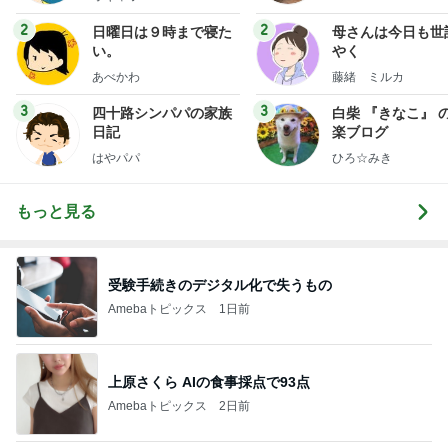
2
2
日曜日は９時まで寝た
母さんは今日も世
い。
やく
あべかわ
藤緒 ミルカ
3
3
四十路シンパパの家族
白柴 『きなこ』 
日記
楽ブログ
はやパパ
ひろ☆みき
もっと見る
受験手続きのデジタル化で失うもの
Amebaトピックス
1日前
上原さくら AIの食事採点で93点
Amebaトピックス
2日前