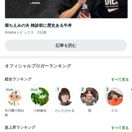
堀ちえみの夫 検診前に歴史ある牛丼
Amebaトピックス
2日前
記事を読む
オフィシャルブロガーランキング
総合ランキング
すべて見る
1
2
3
市川團十郎白
小林麻央
だいたひかる
桃
クロ
猿
急上昇ランキング
すべて見る