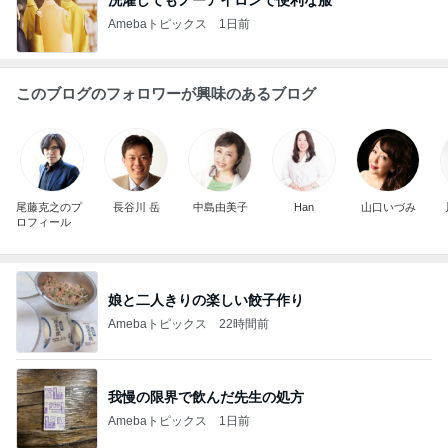
Amebaトピックス
1日前
このブログのフォロワーが興味のあるブログ
尾藤克之のプ
長谷川 岳
中島由美子
Han
山口いづみ
ロフィール
娘と二人きりの楽しい餃子作り
Amebaトピックス
22時間前
我慢の限界で飲んだ先生の処方
Amebaトピックス
1日前