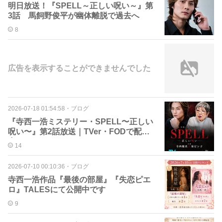
明日放送！『SPELL～正しい呪い～』第
3話 馬飼野俊平が幽体離脱で過去へ
8
広告を表示することができませんでした
2026-07-18 01:54:58
・
ブログ
『寺西一浩ミステリー・SPELL〜正しい
呪い〜』第2話放送｜TVer・FODで配信
中
14
2026-07-10 00:10:36
・
ブログ
寺西一浩作品『最後の部屋』『失恋ピエ
ロ』TALESにて公開中です
9