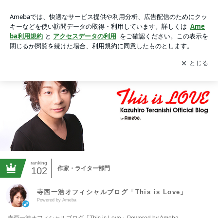
寺西一浩オフィシャルブログ「This is Love」Powered by Ame
ba
アプリをダウンロードして
ブログの更新通知
を受け取りまし
開く
ょう。
ranking
作家・ライター部門
102
寺西一浩オフィシャルブログ「This is Love」
Powered by Ameba