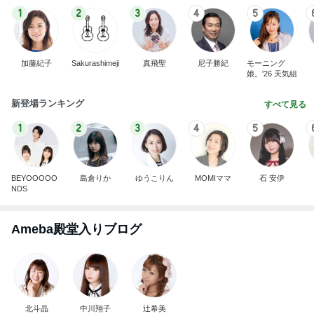
1
2
3
4
5
加藤紀子
Sakurashimeji
真飛聖
尼子勝紀
モーニング
娘。'26 天気組
新登場ランキング
すべて見る
1
2
3
4
5
BEYOOOOO
島倉りか
ゆうこりん
MOMIママ
石 安伊
NDS
Ameba殿堂入りブログ
北斗晶
中川翔子
辻希美