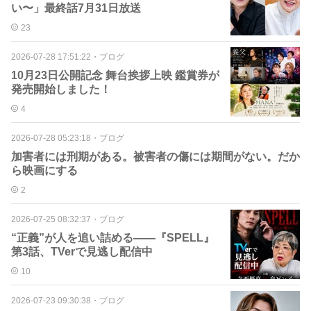
い〜」最終話7月31日放送
23
2026-07-28 17:51:22
・
ブログ
10月23日公開記念 舞台挨拶上映 鑑賞券が
発売開始しました！
4
2026-07-28 05:23:18
・
ブログ
加害者には刑期がある。被害者の傷には期間がない。だか
ら映画にする
2
2026-07-25 08:32:37
・
ブログ
“正義”が人を追い詰める――『SPELL』
第3話、TVerで見逃し配信中
10
2026-07-23 09:30:38
・
ブログ