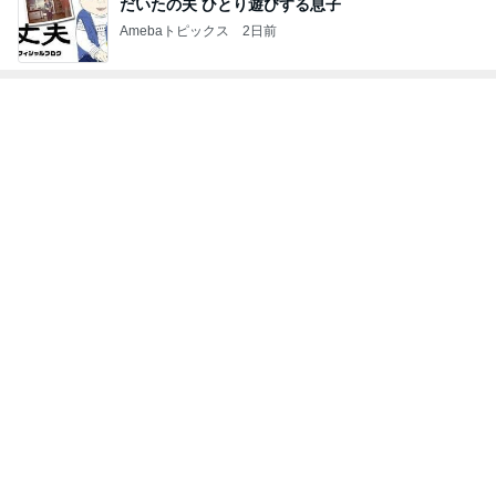
だいたの夫 ひとり遊びする息子
Amebaトピックス
2日前
レジェンド松下のなんでもプレゼン！
Amebaトピックス
16時間前
北斗 前が見えないほど曇るメガネ
Amebaトピックス
1日前
8歳次男の初ひとり旅でのトラブル
Amebaトピックス
1日前
モト冬樹 作ったじゃこ天そばを絶賛
Amebaトピックス
22時間前