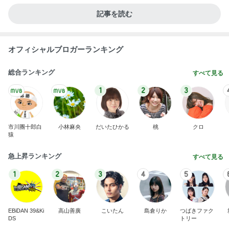
記事を読む
オフィシャルブロガーランキング
総合ランキング
すべて見る
1
2
3
市川團十郎白
小林麻央
だいたひかる
桃
クロ
猿
急上昇ランキング
すべて見る
1
2
3
4
5
EBiDAN 39&Ki
高山善廣
こいたん
島倉りか
つばきファク
DS
トリー