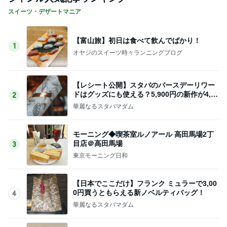
スイーツ・デザートマニア
【富山旅】初日は食べて飲んでばかり！
1
オヤジのスイーツ時々ランニングブログ
【レシート公開】スタバのバースデーリワー
ドはグッズにも使える？5,900円の新作が4,88
2
1円に
華麗なるスタバマダム
モーニング◆喫茶室ルノアール 高田馬場2丁
目店＠高田馬場
3
東京モーニング日和
【日本でここだけ】フランク ミュラーで3,00
0円買うともらえる新ノベルティバッグ！
4
華麗なるスタバマダム