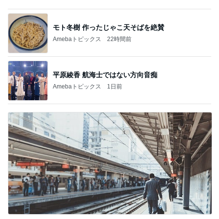
また壊れた乾燥機の点検診断料
Amebaトピックス
2日前
リフォームの金額を聞いた次女の友だち
Amebaトピックス
1日前
新しくなる日本のサッカー界の開幕
Amebaトピックス
17時間前
市川由紀乃 母とクラフトビール
Amebaトピックス
1日前