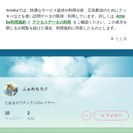
ふぉれちろぐ
アプリをダウンロードして
ブログの更新通知
を受け取りまし
開く
ょう。
ふぉれちろぐ
とあるカワチノクニのレイヤー。
10
2
フォロー
フォロワー
投稿