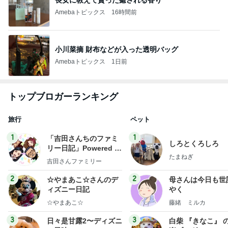
Amebaトピックス
16時間前
小川菜摘 財布などが入った透明バッグ
Amebaトピックス
1日前
トップブロガーランキング
旅行
ペット
1
1
「吉田さんちのファミ
しろとくろしろ
リー日記」Powered b
たまねぎ
y Ameba 吉田さんファ
吉田さんファミリー
ミリーオフィシャルブ
ログ
2
2
☆やまあこ☆さんのデ
母さんは今日も世
ィズニー日記
やく
☆やまあこ☆
藤緒 ミルカ
3
3
日々是甘露2〜ディズニ
白柴 『きなこ』 