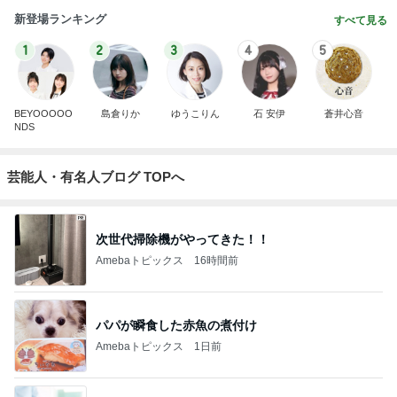
新登場ランキング
すべて見る
1
2
3
4
5
BEYOOOOO
島倉りか
ゆうこりん
石 安伊
蒼井心音
NDS
芸能人・有名人ブログ TOPへ
次世代掃除機がやってきた！！
Amebaトピックス
16時間前
パパが瞬食した赤魚の煮付け
Amebaトピックス
1日前