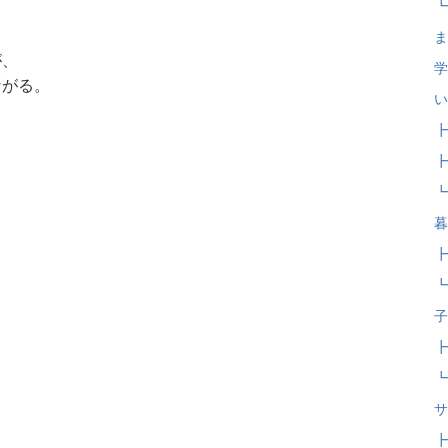
┗
ま
が、
学
ながる。
い
┣
┣
┗
暮
。
┣
┗
子
┣
┗
サ
┣