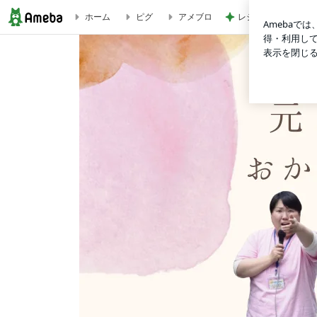
レジに4回も行った
ホーム
ピグ
アメブロ
いのちにやさしい暮らしと学び