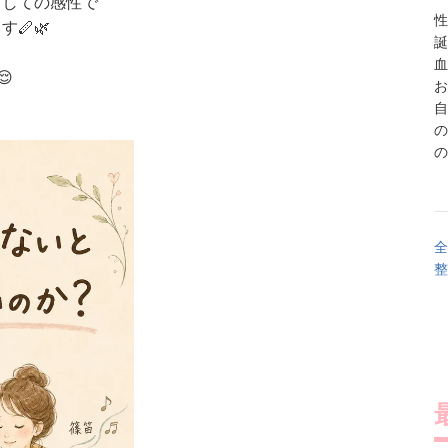
としての感性で
性
🪈🌿
誕
血

お
自
の
の
全
整