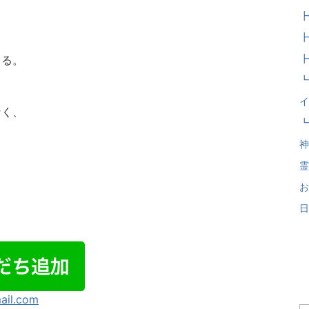
┣
┣
┣
まる。
┗
イ
なく、
┗
神
霊
お
日
il.com