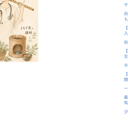
サ
自
も
【
入
自
【
京
今
【
開
一
気
少