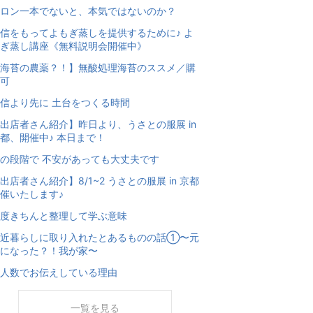
ロン一本でないと、本気ではないのか？
信をもってよもぎ蒸しを提供するために♪ よ
ぎ蒸し講座《無料説明会開催中》
海苔の農薬？！】無酸処理海苔のススメ／購
可
信より先に 土台をつくる時間
出店者さん紹介】昨日より、うさとの服展 in
都、開催中♪ 本日まで！
の段階で 不安があっても大丈夫です
出店者さん紹介】8/1~2 うさとの服展 in 京都
催いたします♪
度きちんと整理して学ぶ意味
最近暮らしに取り入れたとあるものの話①〜元
になった？！我が家〜
人数でお伝えしている理由
一覧を見る