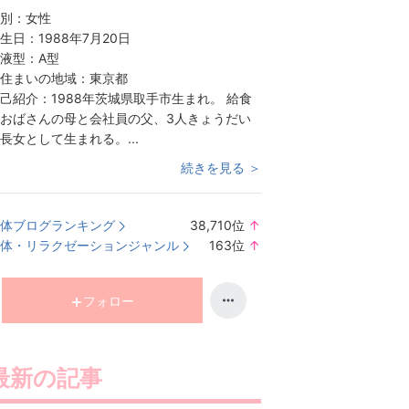
別：
女性
生日：
1988年7月20日
液型：
A型
住まいの地域：
東京都
己紹介：
1988年茨城県取手市生まれ。 給食
おばさんの母と会社員の父、3人きょうだい
長女として生まれる。...
続きを見る ＞
体ブログランキング
38,710
位
↑
ラ
体・リラクゼーションジャンル
163
位
↑
ン
ラ
キ
ン
ン
キ
フォロー
グ
ン
上
グ
昇
上
最新の記事
昇