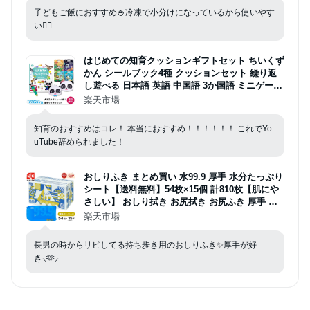
子どもご飯におすすめ🍚冷凍で小分けになっているから使いやす
い︎︎👍🏻︎︎
はじめての知育クッションギフトセット ちいくず
かん シールブック4種 クッションセット 繰り返
し遊べる 日本語 英語 中国語 3か国語 ミニゲーム
機能 音楽再生機能
楽天市場
知育のおすすめはコレ！ 本当におすすめ！！！！！！ これでYo
uTube辞められました！
おしりふき まとめ買い 水99.9 厚手 水分たっぷり
シート【送料無料】54枚×15個 計810枚【肌にや
さしい】 おしり拭き お尻拭き お尻ふき 厚手 赤
ちゃん おしりふき厚手 ベビー レック ダイレクト
楽天市場
長男の時からリピしてる持ち歩き用のおしりふき✨厚手が好
き⸜🫶⸝‍