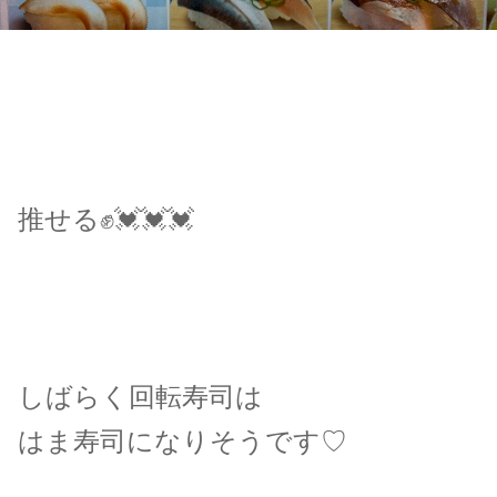
推せる✊💓💓💓
しばらく回転寿司は
はま寿司になりそうです♡