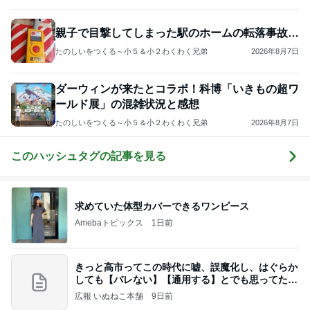
親子で目撃してしまった駅のホームの転落事故…
たのしいをつくる～小５＆小２わくわく兄弟
2026年8月7日
ダーウィンが来たとコラボ！科博「いきもの超ワ
ールド展」の混雑状況と感想
たのしいをつくる～小５＆小２わくわく兄弟
2026年8月7日
このハッシュタグの記事を見る
求めていた体型カバーできるワンピース
Amebaトピックス
1日前
きっと高市ってこの時代に嘘、誤魔化し、はぐらか
しても【バレない】【通用する】とでも思ってたん
だろ
広報 いぬねこ本舗
9日前