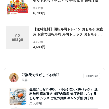
セットおもちゃ こども 子供 知育 勉強 3歳
楽天市場
6,780円
【送料無料】回転寿司トレイン おもちゃ 家庭
用 お家で回転寿司 寿司トラック おもちゃ 孫
キッズ 自宅用 お皿10枚 列車5両 パーティー
楽天市場
グッズ 寿司パーティー クリスマス ギフト プ
4,680円
レゼント
♡楽天でリピしてる物♡
風花
釜揚げしらす 400g （小分け25g×16パック） 送
料無料 産地直送 瀬戸内海産 鮮度抜群 しらす丼
しらす シラス ご飯のお供 キャンプ飯 お子様 離
乳食 一人暮らし 使い切り たんぱく質 美肌 介護
楽天市場
食 冷凍 無着色 塩分控えめ