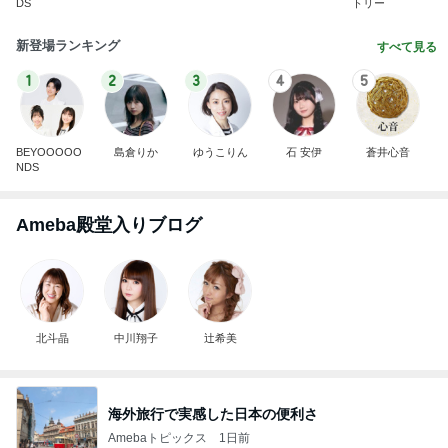
DS
トリー
新登場ランキング
すべて見る
1
2
3
4
5
BEYOOOOO
島倉りか
ゆうこりん
石 安伊
蒼井心音
NDS
Ameba殿堂入りブログ
北斗晶
中川翔子
辻希美
海外旅行で実感した日本の便利さ
Amebaトピックス
1日前