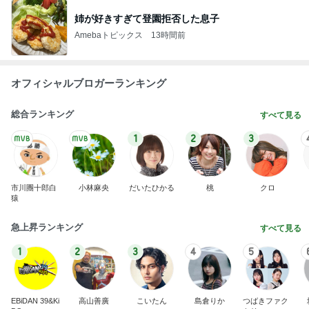
姉が好きすぎて登園拒否した息子
Amebaトピックス
13時間前
オフィシャルブロガーランキング
総合ランキング
すべて見る
1
2
3
市川團十郎白
小林麻央
だいたひかる
桃
クロ
猿
急上昇ランキング
すべて見る
1
2
3
4
5
EBiDAN 39&Ki
高山善廣
こいたん
島倉りか
つばきファク