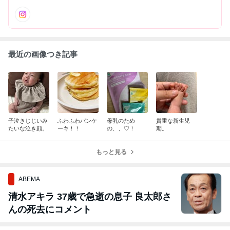
最近の画像つき記事
子泣きじじいみ
ふわふわパンケ
母乳のため
貴重な新生児
たいな泣き顔。
ーキ！！
の、、♡！
期。
もっと見る
ABEMA
清水アキラ 37歳で急逝の息子 良太郎さ
んの死去にコメント