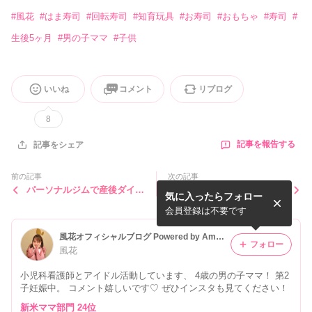
#
風花
#
はま寿司
#
回転寿司
#
知育玩具
#
お寿司
#
おもちゃ
#
寿司
#
生後5ヶ月
#
男の子ママ
#
子供
いいね
コメント
リブログ
8
記事を報告する
記事をシェア
前の記事
次の記事
パーソナルジムで産後ダイエ
1年前のこと。
気に入ったらフォロー
ット！
会員登録は不要です
風花オフィシャルブログ Powered by Ameba
フォロー
風花
小児科看護師とアイドル活動しています、 4歳の男の子ママ！ 第2
子妊娠中。 コメント嬉しいです♡ ぜひインスタも見てください！
新米ママ部門 24位