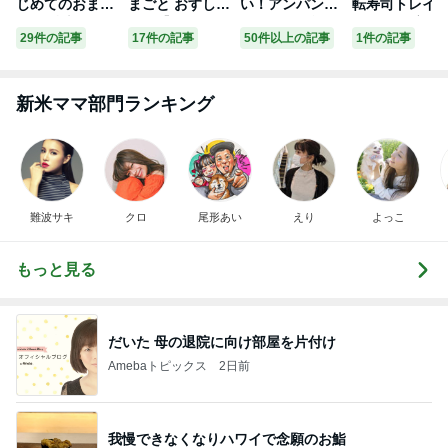
じめてのおまま
まごと おすしセ
い！アンパンマ
転寿司トレイ
ごと 特上おすし
ット【 ウッディ
ンDX回転ずしセ
おもちゃ 家庭
29件の記事
17件の記事
50件以上の記事
1件の記事
セット【 ウッデ
プッディ 木のお
ット
お家で回転寿
ィプッディ おま
もちゃ WOODY
寿司トラック 
まごと WOODY
PUDDY 木のお
もちゃ 孫 キッ
PUDDY 木製 お
ままごと 木のま
ズ 自宅用 お皿
新米ママ部門ランキング
寿司 マグネット
まごと 木製 お
0枚 列車5両 パ
木のおままごと
寿司 マグネット
ーティーグッ
出産祝い おもち
出産祝い おもち
寿司パーティ
ゃ ままごと キ
ゃ ままごと お
クリスマス ギ
ッチン 知育玩具
ままごと キッチ
ト プレゼント
子供 幼児 木の
ン 知育玩具 子
難波サキ
クロ
尾形あい
えり
よっこ
おもちゃ クリス
供 幼児 クリス
マス プレゼント
マス プレゼント
もっと見る
】
】
だいた 母の退院に向け部屋を片付け
Amebaトピックス
2日前
我慢できなくなりハワイで念願のお鮨