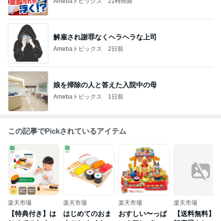
Amebaトピックス
22時間前
解雇され謝罪なくヘラヘラな上司
Amebaトピックス
2日前
娘を掃除の人と答えた入院中の母
Amebaトピックス
1日前
この記事でPickされているアイテム
楽天市場
楽天市場
楽天市場
楽天市場
【特典付き】は
はじめてのおま
おすしい〜っぱ
【送料無料】