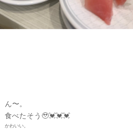
ん〜。
食べたそう🥹💓💓💓
かわいい。