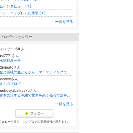
誌インタビュー ( 1 )
ールドエンブレムに塗装 ( 1 )
一覧を見る
ブログのフォロワー
ォロワー:
69
人
ust7771さん
水材料屋一番
h2minatoさん
借金と孤独の底どんから、マーケティングで未来を拓いたアラフィフの挑戦
aspbeeさん
すぷのブログ
yuukosyabaikyakuさん
中古車売却する沖縄で愛車を高く売る方法を紹介
一覧を見る
フォロー
フォローすると、このブログの更新情報が届きます。