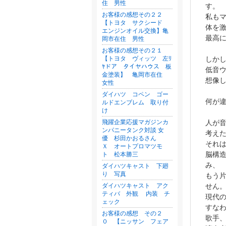
住 男性
す。
お客様の感想その２２
私も
【トヨタ サクシード
体を
エンジンオイル交換】亀
最高
岡市在住 男性
お客様の感想その２１
【トヨタ ヴィッツ 左ﾘ
しか
ﾔドア タイヤハウス 板
低音
金塗装】 亀岡市在住
想像
女性
ダイハツ コペン ゴー
何が
ルドエンブレム 取り付
け
飛躍企業応援マガジンカ
人が
ンパニータンク対談 女
考え
優 杉田かおるさん
それ
Ｘ オートプロマツモ
脳構
ト 松本勝三
み、
ダイハツキャスト 下廻
り 写真
もう
ダイハツキャスト アク
せん
ティバ 外観 内装 チ
現代
ェック
すな
お客様の感想 その２
歌手
０ 【ニッサン フェア