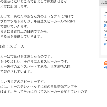
者の原音に近いところで音として振動させるか
お気
考え方に起因します。
g
なわけで、あなたやあなた方のような方々に向けて
つ
プロマツモトオリジナル改造スピーカーAPM-SP1
ka
悲
いて書いていきます。
がまさに音質向上の目的ですから、
ha
は
できる音を提供していきます。
n
女
は違うスピーカー
ーカーは市販品を改造したものです。
でも今や珍しい、手作りによるスピーカーです。
ーカー製作のエキスパートである、世界屈指の匠
※
って製作されています。
新しい考え方のスピーカーです。
的には、カーステレオヘッドに別の音量増強アンプを
付けます。そしてそれに応じてスピーカーを変えていくので