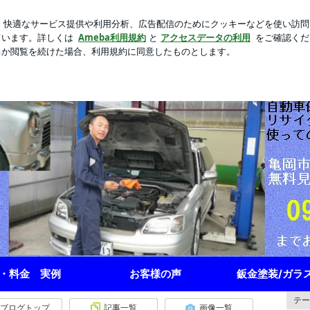
れた母親の言い分
芸能人ブログ
人気ブログ
新規登録
カーAPM－SP1 誕生 | 愛車のカーライフ提案・車検・整
・料金 実例
お客様の声
鈑金塗装/ガラ
テー
ブログトップ
記事一覧
画像一覧