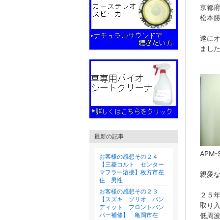
京都
松本
遂に
まし
最新の記事
APM
お客様の感想その２４
【三菱コルト センター
マフラー溶接】枚方市在
親愛
住 男性
お客様の感想その２３
２５
【スズキ ソリオ バン
取り
ディット フロントバン
パー補修】 亀岡市在
低周