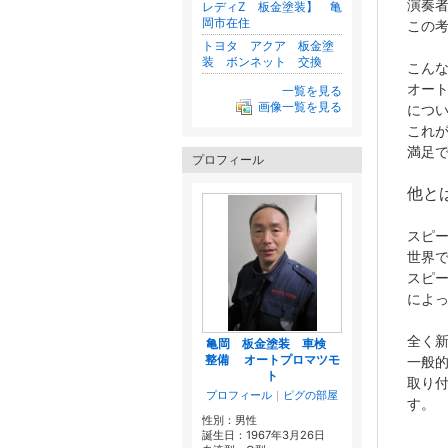
演奏
レディZ 板金塗装】 亀
岡市在住
この
トヨタ アクア 板金塗
装 ボンネット 交換
こん
オート
一覧を見る
画像一覧を見る
につ
これ
満足
プロフィール
他と
スピ
世界
スピ
によ
全く
亀岡 板金塗装 車検
整備 オートプロマツモ
一般
ト
取り
プロフィール
｜
ピグの部屋
す。
性別：
男性
誕生日：
1967年3月26日