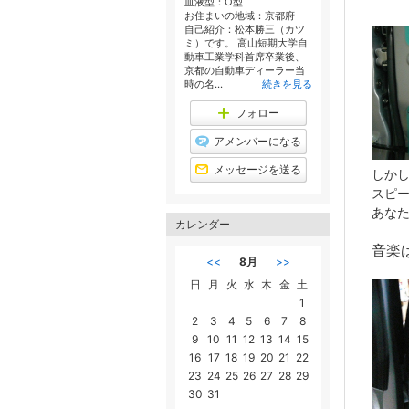
血液型：
O型
お住まいの地域：
京都府
自己紹介：松本勝三（カツ
ミ）です。 高山短期大学自
動車工業学科首席卒業後、
京都の自動車ディーラー当
時の名...
続きを見る
フォロー
アメンバーになる
メッセージを送る
しか
スピ
あな
カレンダー
音楽
<<
8月
>>
日
月
火
水
木
金
土
1
2
3
4
5
6
7
8
9
10
11
12
13
14
15
16
17
18
19
20
21
22
23
24
25
26
27
28
29
30
31