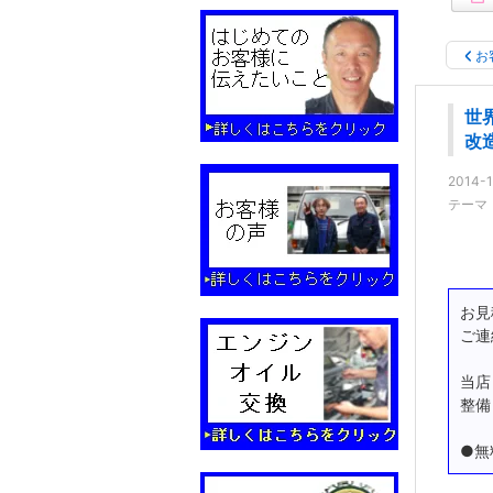
お
世
改
2014-1
テーマ
お見
ご連
当店
整備
●無