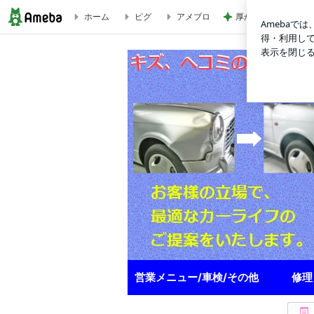
ホーム
ピグ
アメブロ
厚かましいと指摘さ
世界最高音質水準 オートプロマツモト オリジナル改造スピー
営業メニュー/車検/その他
修理