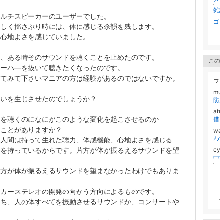
雑
マルチスピーカーのユーザーでした。
ゴ
激しく揺さぶり時には、体に感じる余韻を残します。
に心地よさを感じていました。
し、ある時そのサウンドを聴くことを止めたのです。
この
ウーハ―を抜いて聴きたくなったのです。
してみて下さいマニアの方は経験があるのではないですか。
フ
m
違いを生じさせたのでしょうか？
防
a
音を聴くのになにがこのような変化を起こさせるのか
たことがありますか？
w
わ
は人間は持って生れた聴力、体感機能、心地よさを感じる
造を持っているからです。片方が体が振るえるサウンドを望
c
片方が体が振るえるサウンドを望まなかったわけでもありま
。
のカーステレオの開発の向かう方向によるものです。
わち、人の体すべてを振動させるサウンドか、コンサートや
、