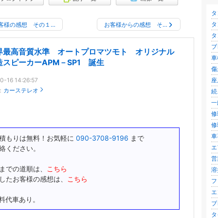
タ
タ
客様の感想 その１…
お客様からの感想 そ…
タ
ブ
界最高音質水準 オートプロマツモト オリジナル
車
造スピーカーAPM－SP1 誕生
傷
0-16 14:26:57
座
：
カーステレオ
続
一
修
修
車
積もりは無料！お気軽に
090-3708-9196
まで
エ
絡ください。
営
までの道順は、
こちら
溶接
したお客様の感想は、
こちら
フ
エ
料代車あり。
ブ
タ