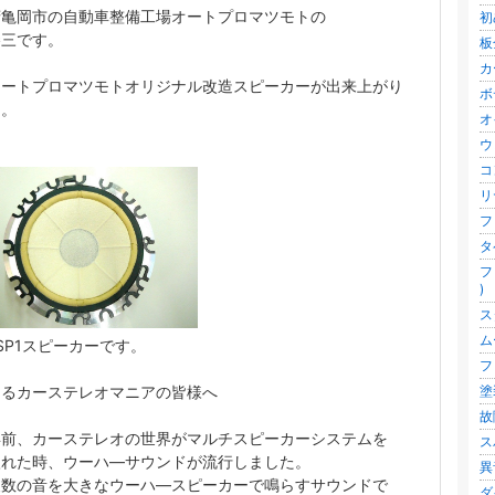
府亀岡市の自動車整備工場オートプロマツモトの
初
勝三です。
板
カ
オートプロマツモトオリジナル改造スピーカーが出来上がり
ボ
た。
オ
ウ
コ
リ
フ
タ
フ
)
ス
ム
-SP1スピーカーです。
フ
なるカーステレオマニアの皆様へ
塗
故
年前、カーステレオの世界がマルチスピーカーシステムを
ス
入れた時、ウーハ―サウンドが流行しました。
異
波数の音を大きなウーハ―スピーカーで鳴らすサウンドで
ダ