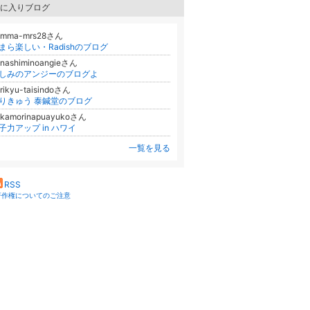
に入りブログ
emma-mrs28さん
まら楽しい・Radishのブログ
nashiminoangieさん
しみのアンジーのブログよ
rikyu-taisindoさん
りきゅう 泰鍼堂のブログ
akamorinapuayukoさん
子力アップ in ハワイ
一覧を見る
RSS
著作権についてのご注意