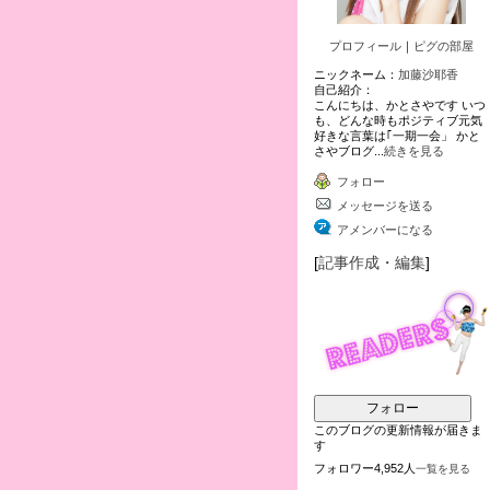
プロフィール
｜
ピグの部屋
ニックネーム：
加藤沙耶香
自己紹介：
こんにちは、かとさやです いつ
も、どんな時もポジティブ元気
好きな言葉は｢一期一会」 かと
さやブログ...
続きを見る
フォロー
メッセージを送る
アメンバーになる
[
記事作成・編集
]
フォロー
このブログの更新情報が届きま
す
フォロワー4,952人
一覧を見る