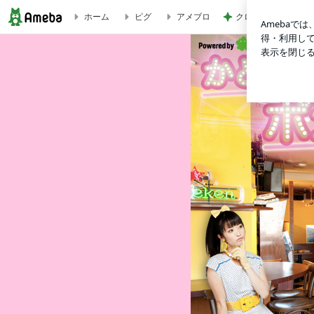
クロ 抱っこの練習
ホーム
ピグ
アメブロ
加藤沙耶香「かとさやポジティブログ」Powered by Ameba