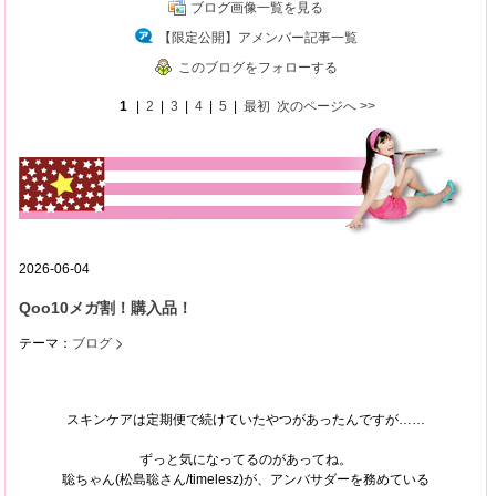
ブログ画像一覧を見る
【限定公開】アメンバー記事一覧
このブログをフォローする
1
|
2
|
3
|
4
|
5
|
最初
次のページへ
>>
2026-06-04
Qoo10メガ割！購入品！
テーマ：
ブログ
スキンケアは定期便で続けていたやつがあったんですが……
ずっと気になってるのがあってね。
聡ちゃん(松島聡さん/timelesz)が、アンバサダーを務めている