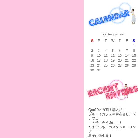
<<
August
>>
S
M
T
W
T
F
S
1
2
3
4
5
6
7
8
9
10
11
12
13
14
15
16
17
18
19
20
21
22
23
24
25
26
27
28
29
30
31
Qoo10メガ割！購入品！
ブルーイカフェ＠麻布台ヒルズ
カフェ
この子に会う為に！！
たまごっち！カスタムキーリン
グ
息子の誕生日！