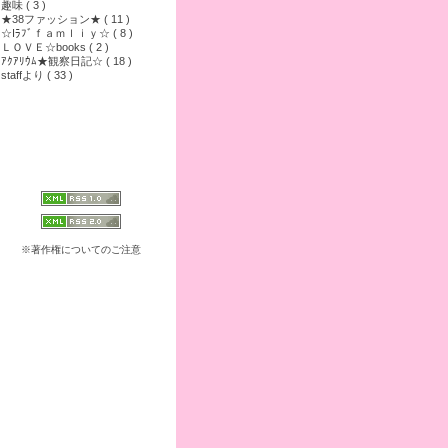
趣味 ( 3 )
★38ファッション★ ( 11 )
☆Iﾗﾌﾞｆａｍｌｉｙ☆ ( 8 )
ＬＯＶＥ☆books ( 2 )
ｱｸｱﾘｳﾑ★観察日記☆ ( 18 )
staffより ( 33 )
※著作権についてのご注意