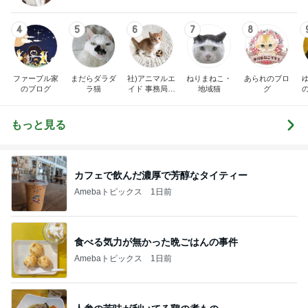
4
5
6
7
8
ファーブル家
まだらダラダ
社)アニマルエ
ねりまねこ・
あられのブロ
のブログ
ラ猫
イド 事務局＆
地域猫
グ
みんなの日記
もっと見る
カフェで飲んだ濃厚で芳醇なタイティー
Amebaトピックス
1日前
食べる気力が無かった晩ごはんの事件
Amebaトピックス
1日前