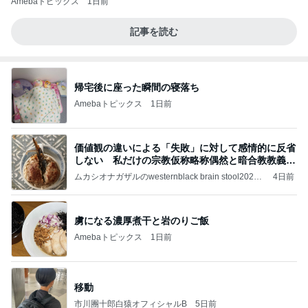
Amebaトピックス
1日前
記事を読む
帰宅後に座った瞬間の寝落ち
Amebaトピックス
1日前
価値観の違いによる「失敗」に対して感情的に反省
しない 私だけの宗教仮称略称偶然と暗合教教義候
補
ムカシオナガザルのwesternblack brain stool2024
4日前
年（令和6）11月25日以来減酒断煙再開ムカシオナ
ガザル
虜になる濃厚煮干と岩のりご飯
Amebaトピックス
1日前
移動
市川團十郎白猿オフィシャルB
5日前