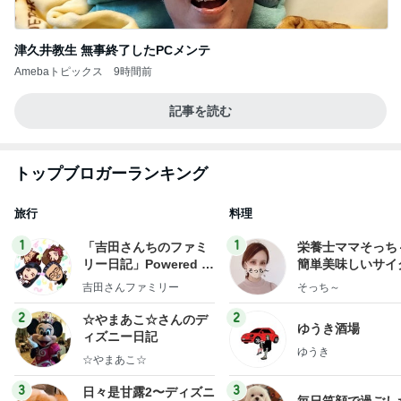
津久井教生 無事終了したPCメンテ
Amebaトピックス
9時間前
記事を読む
トップブロガーランキング
旅行
料理
1
1
「吉田さんちのファミ
栄養士ママそっち
リー日記」Powered b
簡単美味しいサイ
y Ameba 吉田さんファ
献立
吉田さんファミリー
そっち～
ミリーオフィシャルブ
ログ
2
2
☆やまあこ☆さんのデ
ゆうき酒場
ィズニー日記
ゆうき
☆やまあこ☆
3
3
日々是甘露2〜ディズニ
毎日笑顔で過ごし