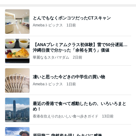
とんでもなくポンコツだったCTスキャン
Amebaトピックス
1日前
【ANAプレミアムクラス初体験】雷で50分遅延…
沖縄往復で分かった「余裕を買う」価値
華麗なるスタバマダム
2日前
凄いと思った今どきの中学生の買い物
Amebaトピックス
1日前
最近の香港で食べて感動したもの、いろいろまと
め！
香港在住えりのおいしい食べ歩きガイド
13日前
原田龍二 突然姿を現したキジに感激