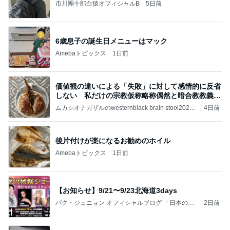
市川團十郎白猿オフィシャルB
5日前
6歳息子の誕生日メニューはマック
Amebaトピックス
1日前
価値観の違いによる「失敗」に対して感情的に反省
しない 私だけの宗教仮称略称偶然と暗合教教義候
補
ムカシオナガザルのwesternblack brain stool2024
4日前
年（令和6）11月25日以来減酒断煙再開ムカシオナ
ガザル
後片付けが楽になるお勧めのホイル
Amebaトピックス
1日前
【お知らせ】9/21〜9/23北海道3days
パク・ジュニョン オフィシャルブログ 「日本の
2日前
心」 powered by Ameba