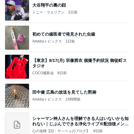
大谷翔平の裏の顔
トニー・ラエリアン
2日前
初めての歯医者で発見された虫歯
Amebaトピックス
1日前
【東京】8/17(月) 宗像茜衣 個撮予約状況 御徒町ス
タジオ
COCO撮影会
8日前
田中健 広島の放送を見てした黙祷
Amebaトピックス
15時間前
シャーマン神人さんを理解できる人はいないかも知
れない｜じぶんでできる浄化ライブ※配信後メンバ
ー限
心の道標【旧：ヤ～ベェのブログ】
9日前