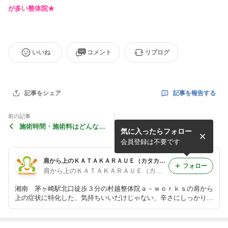
が多い整体院★
いいね
コメント
リブログ
記事を報告する
記事をシェア
前の記事
施術時間・施術料はどんな感
気に入ったらフォロー
じなの？
会員登録は不要です
肩から上のＫＡＴＡＫＡＲＡＵＥ（カタカラウエ）のブログ
フォロー
肩から上のＫＡＴＡＫＡＲＡＵＥ（カタカラウエ）
湘南 茅ヶ崎駅北口徒歩３分の村越整体院ａ－ｗｏｒｋｓの肩から
上の症状に特化した、気持ちいいだけじゃない、辛さにしっかり対
応する施術。“肩から上の”“ＫＡＴＡＫＡＲＡＵＥ”のブログです☆