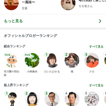
ー風味〜
モモ母さん
甘露
もっと見る
オフィシャルブロガーランキング
総合ランキング
すべて見る
1
2
3
市川團十郎白
小林麻央
だいたひかる
桃
クロ
猿
急上昇ランキング
すべて見る
1
2
3
4
5