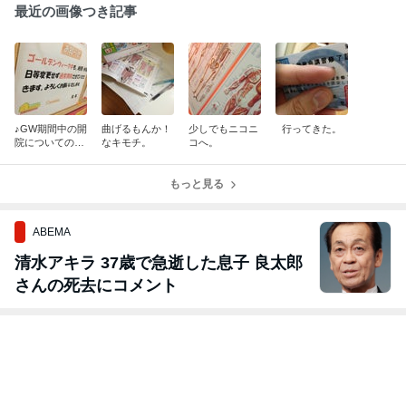
最近の画像つき記事
♪GW期間中の開
曲げるもんか！
少しでもニコニ
行ってきた。
院についてのお
なキモチ。
コへ。
知らせです♪
もっと見る
ABEMA
清水アキラ 37歳で急逝した息子 良太郎
さんの死去にコメント