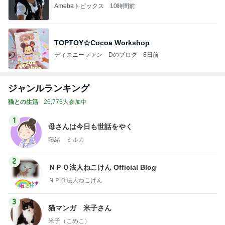
Amebaトピックス
10時間前
TOPTOY☆Cocoa Workshop
ディズニーファン Dのブログ
8日前
ジャンルランキング
猫との生活
26,776人参加中
1
母さんは今日も世話をやく
藤緒 ミルカ
2
ＮＰＯ法人ねこけん Official Blog
ＮＰＯ法人ねこけん
3
猫マンガ 米子さん
米子（こめこ）