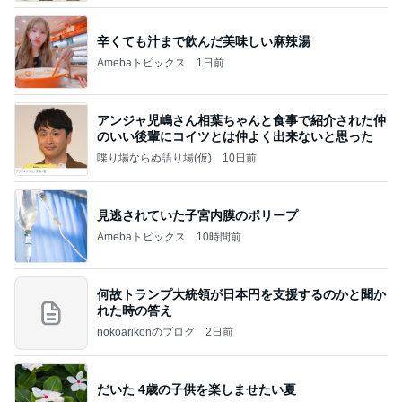
辛くても汁まで飲んだ美味しい麻辣湯
Amebaトピックス
1日前
アンジャ児嶋さん相葉ちゃんと食事で紹介された仲
のいい後輩にコイツとは仲よく出来ないと思った
喋り場ならぬ語り場(仮)
10日前
見逃されていた子宮内膜のポリープ
Amebaトピックス
10時間前
何故トランプ大統領が日本円を支援するのかと聞か
れた時の答え
nokoarikonのブログ
2日前
だいた 4歳の子供を楽しませたい夏