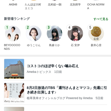
AKB48
たんぽぽ川村
北村総一朗
北別府学
OCHA NORM
エミコ
A
新登場ランキング
すべて見る
1
2
3
4
5
BEYOOOOO
ゆうこりん
島倉りか
石 安伊
蒼井心音
NDS
コストコのほぼ辛くない噛み応え
Amebaトピックス
1日前
8月2日放送のTBS「週刊さんまとマツコ」先週に引
き続き出演します♪
植草美幸オフィシャルブログ Powered by Ameba
5日前