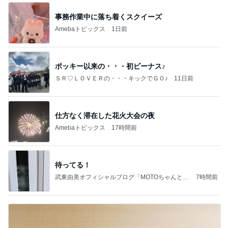
事務作業中に落ち着くスクイーズ
Amebaトピックス
1日前
ポッキー以来の・・・初ビーナス♪
ＳＲ♡ＬＯＶＥＲの・・・キックでＧＯ♪
11日前
仕方なく滞在した花火大会の夜
Amebaトピックス
17時間前
待ってる！
武東由美オフィシャルブログ「MOTOちゃんとの
7時間前
はっぴぃな毎日」Powered by Ameba