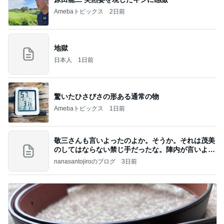
Amebaトピックス
2日前
地獄
日本人
1日前
驚いたひさびさの形ある通常の物
Amebaトピックス
1日前
敬三さんも言いよったのよか。そうか。それは茂美
のしてはならない禁じ手だったな。陣内が言いよる
のよ
nanasantojiroのブログ
3日前