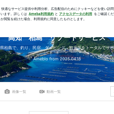
きが出た食事
芸能人ブログ
人気ブログ
新規登録
ロ
高知 柏島 リゾートサービス
県柏島で、釣り、民宿、ダイビング、観光等をトータルでサポ
Ameblo from 2025.04.18
画像一覧
動画一覧