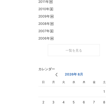
2011
年
く
開
2010
年
く
開
2009
年
く
開
2008
年
く
開
2007
年
く
開
2006
年
く
開
く
一覧を見る
カレンダー
2026年 8月
日
月
火
水
木
金
土
1
2
3
4
5
6
7
8