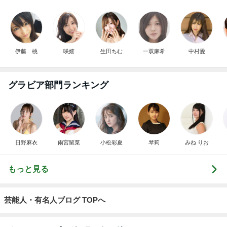
伊藤 桃
咲嬉
生田ちむ
一双麻希
中村愛
グラビア部門ランキング
日野麻衣
雨宮留菜
小松彩夏
琴莉
みね りお
もっと見る
芸能人・有名人ブログ TOPへ