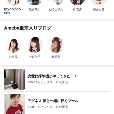
BEYOOOOO
島倉りか
ゆうこりん
石 安伊
蒼井心音
NDS
Ameba殿堂入りブログ
北斗晶
中川翔子
辻希美
次世代掃除機がやってきた！！
Amebaトピックス
15時間前
アグネス 孫と一緒に行くプール
Amebaトピックス
10時間前