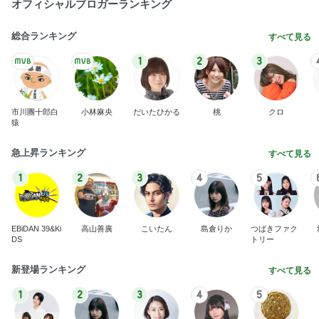
オフィシャルブロガーランキング
総合ランキング
すべて見る
1
2
3
市川團十郎白
小林麻央
だいたひかる
桃
クロ
猿
急上昇ランキング
すべて見る
1
2
3
4
5
EBiDAN 39&Ki
高山善廣
こいたん
島倉りか
つばきファク
DS
トリー
新登場ランキング
すべて見る
1
2
3
4
5