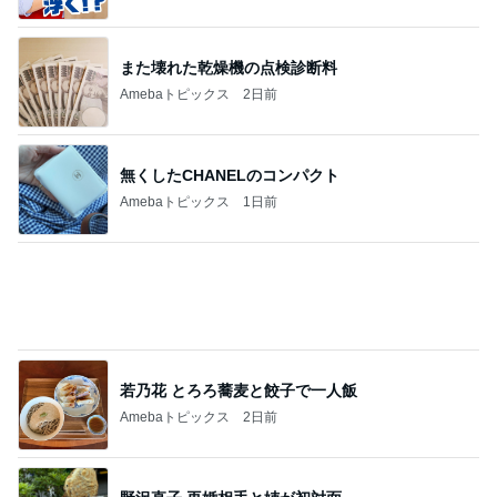
また壊れた乾燥機の点検診断料
Amebaトピックス
2日前
無くしたCHANELのコンパクト
Amebaトピックス
1日前
若乃花 とろろ蕎麦と餃子で一人飯
Amebaトピックス
2日前
野沢直子 再婚相手と姉が初対面
Amebaトピックス
1日前