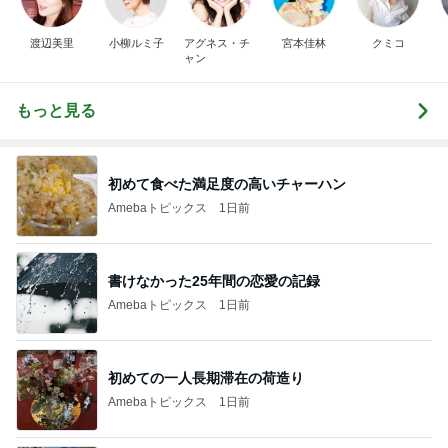
渡辺美里
小柳ルミ子
アグネス・チ
宮本佳林
クミコ
ャン
もっと見る
初めて食べた満足度の高いチャーハン
Amebaトピックス
1日前
書けなかった25年間の恋愛の記録
Amebaトピックス
1日前
初めての一人長期滞在の荷造り
Amebaトピックス
1日前