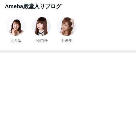
Ameba殿堂入りブログ
北斗晶
中川翔子
辻希美