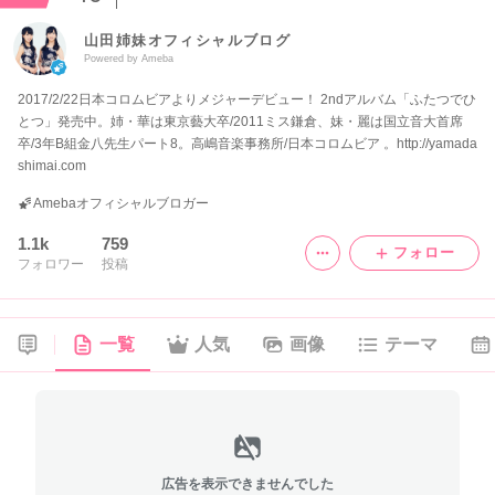
山田姉妹オフィシャルブログ
Powered by Ameba
2017/2/22日本コロムビアよりメジャーデビュー！ 2ndアルバム「ふたつでひ
とつ」発売中。姉・華は東京藝大卒/2011ミス鎌倉、妹・麗は国立音大首席
卒/3年B組金八先生パート8。高嶋音楽事務所/日本コロムビア 。http://yamada
shimai.com
Amebaオフィシャルブロガー
1.1k
759
フォロー
フォロワー
投稿
一覧
人気
画像
テーマ
広告を表示できませんでした