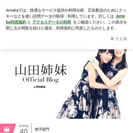
山田姉妹オフィシャルブログ Powered by Ameba
アプリをダウンロードして
ブログの更新通知
を受け取りまし
開く
ょう。
ranking
40
歌手部門