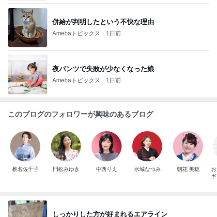
併給が判明したという不快な理由
Amebaトピックス
1日前
夜パンツで失敗が少なくなった娘
Amebaトピックス
1日前
このブログのフォロワーが興味のあるブログ
椎名佐千子
門松みゆき
中西りえ
水城なつみ
朝花 美穂
お
ギ
しっかりした方が好まれるエアライン