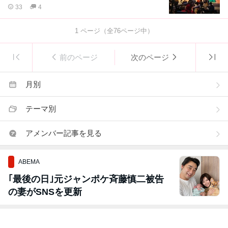
33
4
1
ページ（全
76
ページ中）
前のページ
次のページ
月別
テーマ別
アメンバー記事を見る
ABEMA
｢最後の日｣元ジャンポケ斉藤慎二被告
の妻がSNSを更新