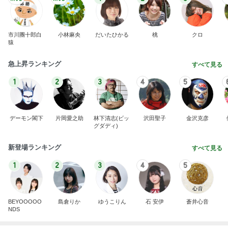
市川團十郎白
小林麻央
だいたひかる
桃
クロ
猿
急上昇ランキング
すべて見る
1
2
3
4
5
デーモン閣下
片岡愛之助
林下清志(ビッ
沢田聖子
金沢克彦
グダディ)
新登場ランキング
すべて見る
1
2
3
4
5
BEYOOOOO
島倉りか
ゆうこりん
石 安伊
蒼井心音
NDS