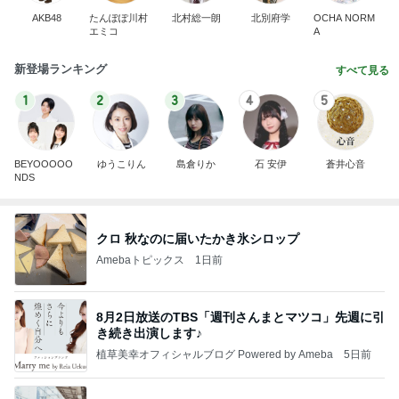
AKB48
たんぽぽ川村
北村総一朗
北別府学
OCHA NORM
エミコ
A
新登場ランキング
すべて見る
1
2
3
4
5
BEYOOOOO
ゆうこりん
島倉りか
石 安伊
蒼井心音
NDS
クロ 秋なのに届いたかき氷シロップ
Amebaトピックス
1日前
8月2日放送のTBS「週刊さんまとマツコ」先週に引
き続き出演します♪
植草美幸オフィシャルブログ Powered by Ameba
5日前