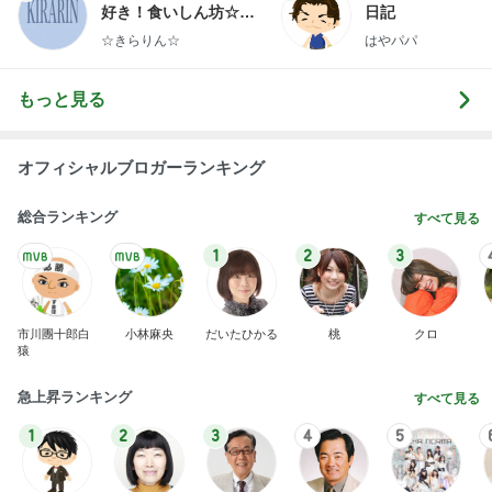
好き！食いしん坊☆き
日記
らりん☆のブログ
☆きらりん☆
はやパパ
もっと見る
オフィシャルブロガーランキング
総合ランキング
すべて見る
1
2
3
市川團十郎白
小林麻央
だいたひかる
桃
クロ
猿
急上昇ランキング
すべて見る
1
2
3
4
5