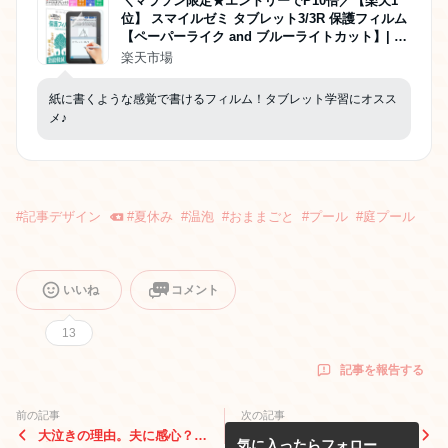
＼マラソン限定★エントリーでP10倍／【楽天1
位】 スマイルゼミ タブレット3/3R 保護フィルム
【ペーパーライク and ブルーライトカット】| ブ
ルーライトカット アンチグレア 反射防止 非光沢
楽天市場
紙質感 さらさら 液晶保護フィルム 指紋 画面傷
紙に書くような感覚で書けるフィルム！タブレット学習にオスス
メ♪
#
記事デザイン
#
夏休み
#
温泡
#
おままごと
#
プール
#
庭プール
いいね
コメント
13
記事を報告する
前の記事
次の記事
大泣きの理由。夫に感心？無
夜市へ！おじさんからベタ褒
気に入ったらフォロー