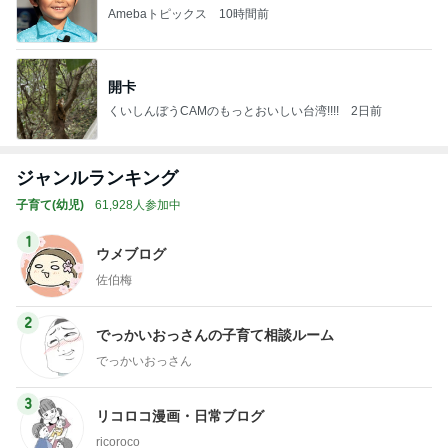
Amebaトピックス
10時間前
開卡
くいしんぼうCAMのもっとおいしい台湾!!!!
2日前
ジャンルランキング
子育て(幼児)
61,928人参加中
1
ウメブログ
佐伯梅
2
でっかいおっさんの子育て相談ルーム
でっかいおっさん
3
リコロコ漫画・日常ブログ
ricoroco