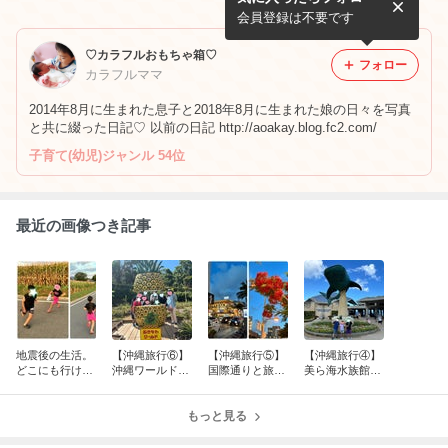
駄なもの買ってきたけど経験
め娘！＆人力車とビンゴ大会
的には…なこと。
は…！
会員登録は不要です
♡カラフルおもちゃ箱♡
フォロー
カラフルママ
2014年8月に生まれた息子と2018年8月に生まれた娘の日々を写真
と共に綴った日記♡ 以前の日記 http://aoakay.blog.fc2.com/
子育て(幼児)ジャンル 54位
最近の画像つき記事
地震後の生活。
【沖縄旅行⑥】
【沖縄旅行⑤】
【沖縄旅行④】
どこにも行けな
沖縄ワールドと
国際通りと旅行
美ら海水族館！
い子どもたちの
最終日。不安だ
中の地震速報。
噂には聞いてい
遊び＆SNSの温
った地震の影響
不安な中での観
たけど…
かい呟きに
もっと見る
光。