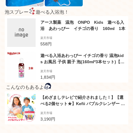
泡スプレー
遊べる入浴泡！
アース製薬 温泡 ONPO Kids 遊べる入
浴 あわっぴー イチゴの香り 160ml 1本
楽天市場
558円
遊べる入浴あわっぴー イチゴの香り 温泡kid
s お風呂 子供 親子 泡(160ml*3本セット)【温
泡】[泡 子ども キッズ お絵かき 湯舟 風呂嫌
楽天市場
い 遊び 浴槽]
1,834円
こんなのもあるよ
【めざましテレビで紹介されました！】【選
べる2個セット★】Kefii バブルクレンザー ボ
ディソープ お風呂遊び 泡スプレー 泡ソープ
楽天市場
楽しい お風呂のおもちゃ おもしろ あわあわ
3,190円
キッズ 女の子 ケピ 泡風呂 ケフィー 泡スプレ
ー あわっぴー プール