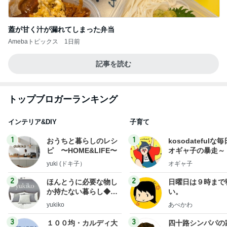
蓋が甘く汁が漏れてしまった弁当
Amebaトピックス
1日前
記事を読む
トップブロガーランキング
インテリア&DIY
子育て
1
1
おうちと暮らしのレシ
kosodatefulな毎
ピ 〜HOME&LIFE〜
オギャ子の暴走～
yuki (ドキ子）
オギャ子
2
2
ほんとうに必要な物し
日曜日は９時まで
か持たない暮らし◆Ke
い。
ep Life Simple◆〜イ
yukiko
あべかわ
ンテリアのきろく〜
3
3
１００均・カルディ大
四十路シンパパの