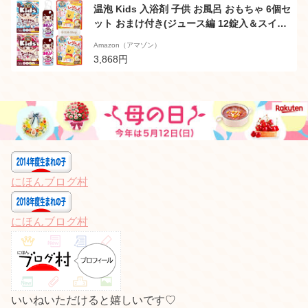
温泡 Kids 入浴剤 子供 お風呂 おもちゃ 6個セ
ット おまけ付き(ジュース編 12錠入＆スイー
ツ編 12錠入/遊べる入浴 あわっぴー イチゴの
Amazon（アマゾン）
香り 160ml＆ブドウの香り 160ml/わくわくバ
3,868円
スボール くまのプーさん ハニー＆フルーツの
香り×2個) ONPO キッズ まとめ買い 詰め合わ
せ アース製薬
にほんブログ村
にほんブログ村
いいねいただけると嬉しいです♡