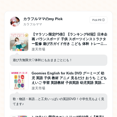
カラフルママのmy Pick
カラフルママ
【マラソン限定P5倍】【ランキング60冠】日本企
画 バランスボード 子供 スポーツインストラクタ
ー監修 遊び方ガイド付き こども 体幹 トレーニン
グ 日本メーカー製 室内遊び 室内遊具 軽量 SCA
楽天市場
MP
遊び方無限大♡体幹にもおままごとにも！
Goomies English for Kids DVD グーミーズ 幼
児 英語 子供 教材 アニメ 見るだけ おうち こども
えいご 学習 英語教材 子供英語 幼児英語 英語の
歌 絵本 歌 英単語 フラッシュカード おもちゃ 赤
楽天市場
ちゃん 1歳 2歳 3歳 4歳 5歳 6歳 女の子 男の子 プ
レゼント 夏休み おうち英語
歌・物語・単語…と工夫いっぱいの英語DVD！小学生兄もよく見
てます♪