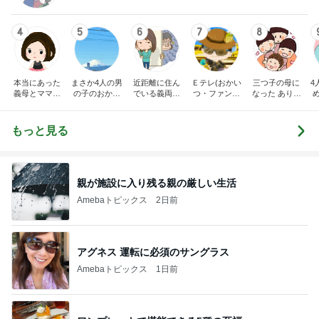
4
5
6
7
8
本当にあった
まさか4人の男
近距離に住ん
Ｅテレ(おかい
三つ子の母に
4
義母とママ友
の子のおかあ
でいる義両親
つ・ファンタ
なった ありつ
の話
さんになるな
に苦しめられ
ーネ！)の日々
ん日記。
んて。
てます。
共
もっと見る
親が施設に入り残る親の厳しい生活
Amebaトピックス
2日前
アグネス 運転に必須のサングラス
Amebaトピックス
1日前