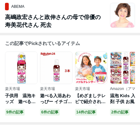
ABEMA
高嶋政宏さんと政伸さんの母で俳優の
寿美花代さん 死去
この記事でPickされているアイテム
楽天市場
楽天市場
楽天市場
Amazon（アマゾ
ン）
子供用 温泡キ
遊べる入浴あわ
【めざましテレ
温泡 Kids 入浴
ッズ 遊べる入
っぴー イチゴの
ビで紹介されま
剤 子供 お風呂
浴 あわっぴ
香り 温泡kids
した！】【選べ
おもちゃ 6個セ
9件の記事
6件の記事
14件の記事
2件の記事
ー イチゴの香
お風呂 子供 親
る2個セット
ット おまけ付
り 1本 お風
子 泡(160ml*3本
★】Kefii バブ
(ジュース編 12
呂 泡遊び お
セット)【温泡】
ルクレンザー ボ
錠入＆スイー
絵描き おもち
[泡 子ども キッ
ディソープ お風
編 12錠入/遊べ
ゃ アース製薬
ズ お絵かき 湯
呂遊び 泡スプレ
る入浴 あわっ