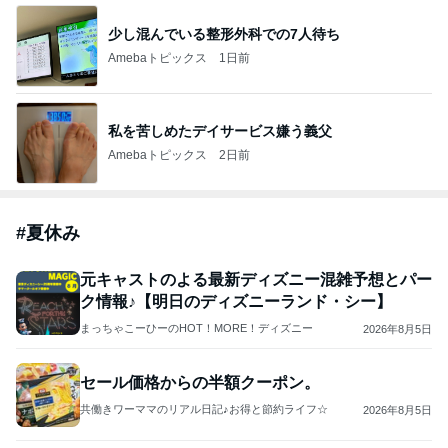
少し混んでいる整形外科での7人待ち
Amebaトピックス
1日前
私を苦しめたデイサービス嫌う義父
Amebaトピックス
2日前
#
夏休み
元キャストのよる最新ディズニー混雑予想とパー
ク情報♪【明日のディズニーランド・シー】
まっちゃこーひーのHOT！MORE！ディズニー
2026年8月5日
セール価格からの半額クーポン。
共働きワーママのリアル日記♪お得と節約ライフ☆
2026年8月5日