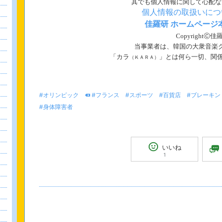
其
でも個人情報に関して心配な
個人情報の取扱いにつ
佳羅研 ホームページ
CopyrightⒸ
当事業者は、韓国の大衆音楽
「カラ
」とは何ら一切、関
（ＫＡＲＡ）
#オリンピック
#フランス
#スポーツ
#百貨店
#ブレーキン
#身体障害者
いいね
1