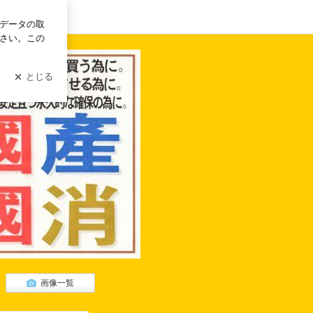
ログイン
待
画像一覧
制度」について、