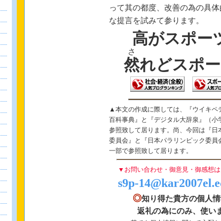
‐
って其の都度
、
改善の為の具体
‐
‐
な
提言を試みて参ります
。
高がスポー
さ
然
れどスポー
▲本文の作成に際しては、『ウイキペ
百科事典』と『デジタル大辞泉』（小
参照致して居ります。尚、今回は『日
委員会』と『日本パラリンピック委員
一部で参照致して居ります。
▼お問い合わせ・御意見・御感想は
s9p-14@kar2007el.e
◎
知り得た貴方の個人情
返礼の為にのみ、使い