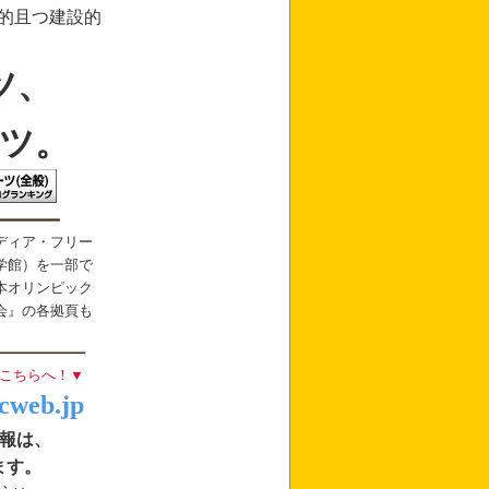
的且つ建設的
ツ、
ツ。
ディア・フリー
学館）を一部で
本オリンピック
会』の各拠頁も
こちらへ！▼
cweb.jp
報は、
ます。