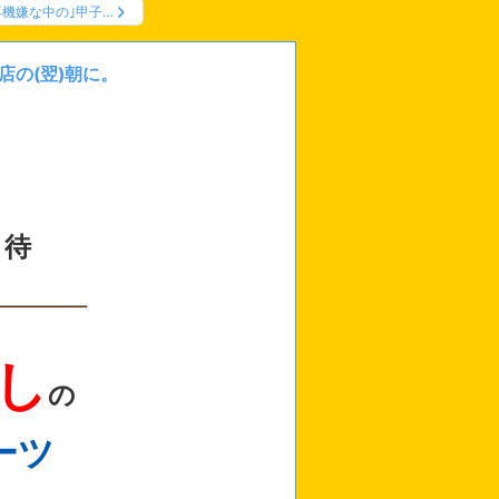
不機嫌な中の｣甲子…
ージ
店の(翌)朝に。
 待
し
の
ーツ