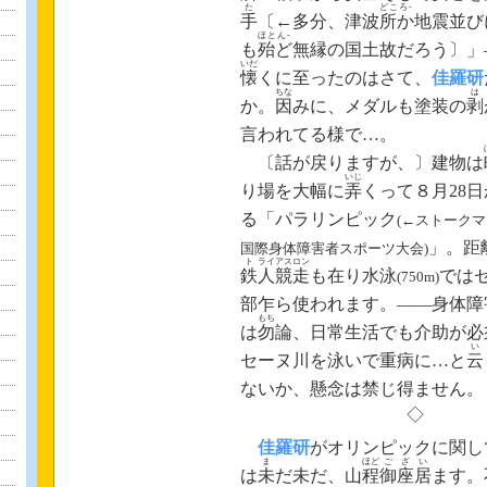
た
どころ‐
手
〔←多分、津波
所か
地震並び
ほとん‐
も
殆ど
無縁の国土故だろう〕」
いだ
‐
懐
くに至ったのはさて
、
佳羅研
ちな
は
か。
因
みに、メダルも塗装の
剥
‐
言われてる様で…
。
〔話が戻りますが、〕建物は
いじ
り場を大幅に
弄
くって８月28
‐
る
「パラリンピック
(←ストーク
‐
」
。
距
国際身体障害者スポーツ大会)
ト
ライ
アス
ロン
鉄
人
競
走
も在り水泳
では
(750m)
‐
部乍ら使われます
。
――身体障
もち
は
勿
論、日常生活でも介助が必
い
セーヌ川を泳いで重病に…と
云
‐
‐
ないか
、
懸念は禁じ得ません
。
◇
‐
佳羅研
が
オリンピックに関し
ま
ほど
ご
ざ
い
は
未
だ未だ、山
程
御
座
居
ます。