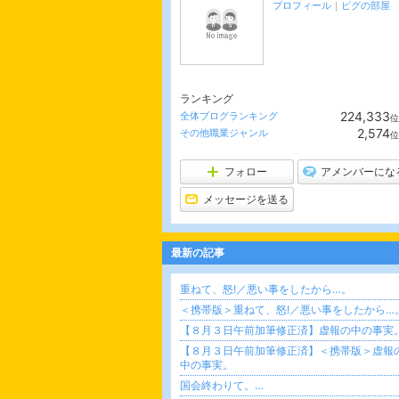
プロフィール
｜
ピグの部屋
そ
ランキング
224,333
全体ブログランキング
位
2,574
その他職業ジャンル
位
フォロー
アメンバーにな
メッセージを送る
最新の記事
重ねて、怒!／悪い事をしたから…。
＜携帯版＞重ねて、怒!／悪い事をしたから…
【８月３日午前加筆修正済】虚報の中の事実
【８月３日午前加筆修正済】＜携帯版＞虚報
中の事実。
国会終わりて。…