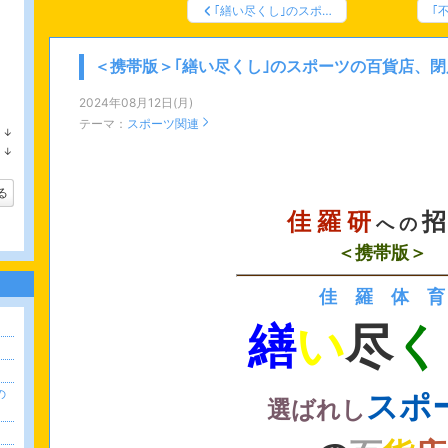
｢繕い尽くし｣のスポ…
｢
れぞれの「縒り良い在り方」を主張・提言するホームペ
『佳羅研』（佳羅研究所）の御案内です。
＜携帯版＞｢繕い尽くし｣のスポーツの百貨店、閉
2024年08月12日(月)
テーマ：
スポーツ関連
↓
ラ
↓
ン
ラ
キ
ン
ン
キ
る
グ
ン
下
佳 羅 研
招
グ
へ の
降
下
降
＜携帯版＞
佳 羅 体 育
繕
い
尽
く
。
。
の
スポ
選ばれし