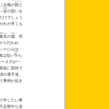
たぐい‐
に台風の
類と
むね
―
旨
の思いを
だけでしょう
がれが早くも
ほぼ
そ
まま
略
其
の
儘
、売
日から行われ
‐
マンデビル記念
・
なが
離は短い
乍
ら
‐
セーヌ川
が
一
害故に競技で
‐
須の選手達
。
う事例が起き
て申したい事
不定期乍ら追