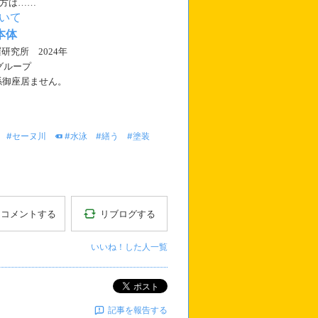
方は……
いて
本体
佳羅研究所 2024年
グループ
係御座居ません。
#セーヌ川
#水泳
#繕う
#塗装
リブログする
コメントする
いいね！した人一覧
ポスト
記事を報告する