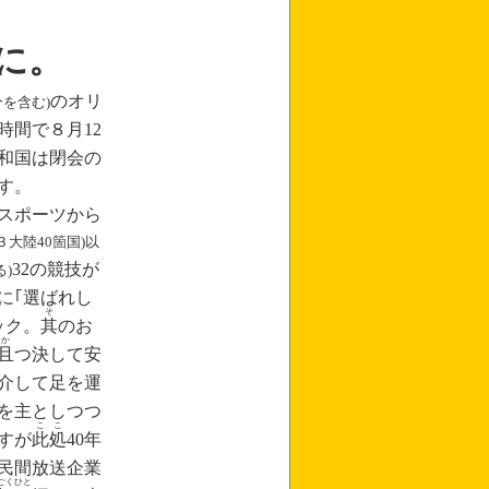
朝に。
のオリ
を含む)
時間で８月12
和国は閉会の
‐
す
。
スポーツから
３大陸40箇国)以
‐
32の競技
が
)
に｢選ばれし
そ
ック。
其
のお
か
且
つ決して安
介して足を運
‐
を
主としつつ
こ
こ
すが
此
処
40年
民間放送企業
ごく
ひと