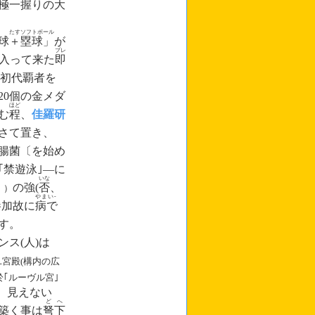
極
一
握りの大
たす
ソフ
トボール
球
＋
塁
球」
が
ブレ
に入って来た
即
初代覇者を
‐
0個
の
金メダ
ほど
む
程
、
佳羅研
さて置き、
腸菌〔を始め
｢禁遊泳｣―に
いな
の強(
否
、
」）
やまい‐
参加故に
病で
‐
す
。
ンス(人)は
ユ宮殿(構内の広
於｢ルーヴル宮｣
、見えない
ど
へ
築く事は
弩
下