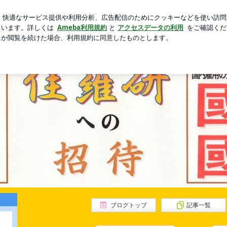
すぎたお茶のお酒
芸能人ブログ
人気ブログ
新規登録
。 | 佳羅研（からけん）への招待
佳羅研（からけん）への招
ブログトップ
記事一覧
の国家」「遅い発達障害」そして「体育とスポーツの