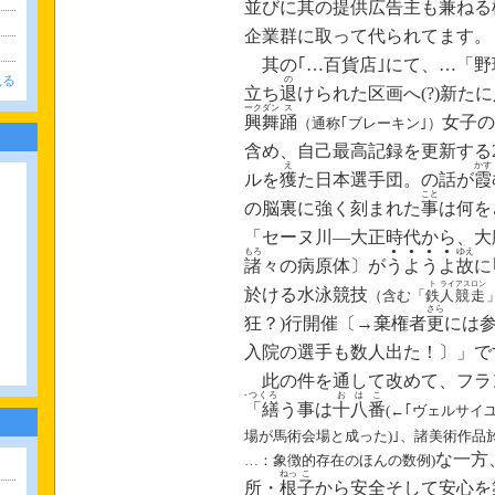
並びに其の提供
広
告
主
も兼ねる
企業群に取って
代
られてます。
‐
其の｢…百貨店｣にて
、
…「野
見る
の
立ち
退
けられた区画へ(?)新た
ーク
ダン
ス
興
舞
踊
女子の
（通称｢ブレーキン｣）
‐
含め
、
自己最高記録を更新する2
え
かす
ルを
獲
た日本選手団。の話が
霞
こと
の脳裏に強く刻まれた
事
は何を
‐
「セーヌ川
―
大正時代から、大
もろ
●
●
●
●
ゆえ
諸
々の病原体〕が
う
よ
う
よ
故
に
‐
ト
ライ
アス
ロン
於
ける水泳競技
（含む「
鉄
人
競
走
さら
狂？)行開催〔→棄権者
更
には
入院の選手も数人出た！〕」で
‐
此の件を通して改めて
、
フラ
‐つくろ
お
は
こ
「繕
う事は
十
八
番
(←｢ヴェルサイ
‐
場が馬術会場
と
成った)｣、諸美術作品
‐
な一方
…
：
象徴的存在のほんの数例)
ねっ
こ
所・
根
子
から安全そして安心を