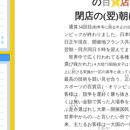
の
百
貨
店
閉店
の(翌)
よ
通算34回目
(戦争等に
因
る中止の分
。
‐
ンピックが終わりました
。
日本
見る
‐
日正午現在
、
開催地フランス共
見る
‐
翌朝
・
同月同日５時を迎えてま
‐
世界中
で
広く行われてる各種
‐
選び抜かれた
(
４
大陸75箇国(女子は
お
上に
於
ける実施が一応の基準と成ってる
まさ
最高の技術を競い見せ合う、
正
‐
スポーツの百貨店｣
・
オリンピ
よ
客様は、競争を運
好
く勝ち抜き
な
くは
無
い金額で買った入場券を
これ
また
ぶ
是
亦
選ばれし大衆―開催国民
‐
世界中からの
―
と言いたい所で
‐
来、主たるお客様は一大国
の
一
ス
ポン
サー