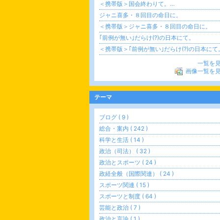
＜携帯版＞国会終わりて。…
ジャニ喜多・８回目の命日に。
＜携帯版＞ジャニ喜多・８回目の命日に。
｢前例が無い｣だらけ(?)の日本にて。
＜携帯版＞｢前例が無い｣だらけ(?)の日本にて
一覧を
画像一覧を
テーマ
ブログ ( 9 )
総合・案内 ( 242 )
科学と生活 ( 14 )
政治（司法） ( 32 )
政治とスポーツ ( 24 )
政経全般（国際関連） ( 24 )
スポーツ関連 ( 15 )
スポーツと制度 ( 64 )
芸能と政治 ( 7 )
政治と言論 ( 1 )