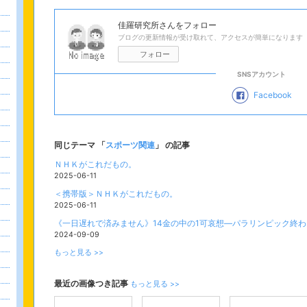
佳羅研究所
さんをフォロー
ブログの更新情報が受け取れて、アクセスが簡単になります
フォロー
SNSアカウント
Facebook
同じテーマ 「
スポーツ関連
」 の記事
ＮＨＫがこれだもの。
2025-06-11
＜携帯版＞ＮＨＫがこれだもの。
2025-06-11
《一日遅れで済みません》14金の中の1可哀想―パラリンピック終
2024-09-09
もっと見る >>
最近の画像つき記事
もっと見る >>