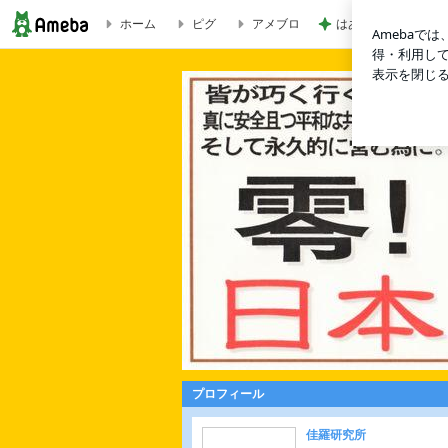
ホーム
ピグ
アメブロ
はあちゅう 美味し
＜携帯版＞｢繕い尽くし｣のスポーツの百貨店、閉店の(翌)朝に
プロフィール
佳羅研究所
「共同体として