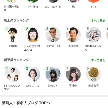
市川團十郎白
小林麻央
だいたひかる
桃
クロ
猿
急上昇ランキング
すべて見る
1
2
3
4
5
AKB48
たんぽぽ川村
北村総一朗
北別府学
OCHA NORM
エミコ
A
新登場ランキング
すべて見る
1
2
3
4
5
BEYOOOOO
ゆうこりん
島倉りか
石 安伊
蒼井心音
NDS
芸能人・有名人ブログ TOPへ