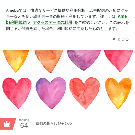
ｃhiId moon 月の光りに癒されて カリコト カリコッテイン
アプリをダウンロードして
ブログの更新通知
を受け取りまし
開く
ょう。
ranking
64
京都の暮らしジャンル