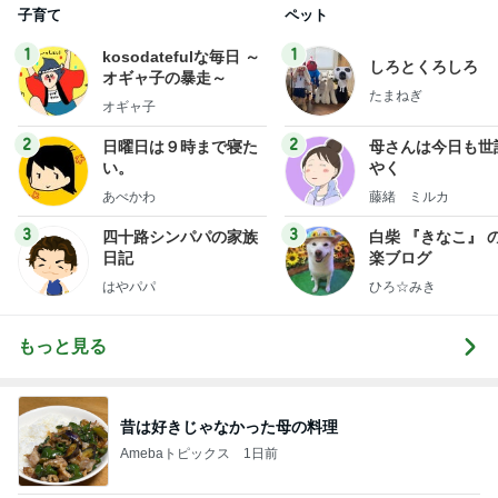
子育て
ペット
1
1
kosodatefulな毎日 ～
しろとくろしろ
オギャ子の暴走～
たまねぎ
オギャ子
2
2
日曜日は９時まで寝た
母さんは今日も世
い。
やく
あべかわ
藤緒 ミルカ
3
3
四十路シンパパの家族
白柴 『きなこ』 
日記
楽ブログ
はやパパ
ひろ☆みき
もっと見る
昔は好きじゃなかった母の料理
Amebaトピックス
1日前