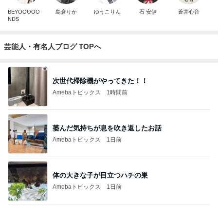
BEYOOOOO
島倉りか
ゆうこりん
石 安伊
蒼井心音
NDS
芸能人・有名人ブログ TOPへ
次世代掃除機がやってきた！！
Amebaトピックス
1時間前
萎んだ気持ちが息を吹き返したお話
Amebaトピックス
1日前
体の大きな子が目立つハチの巣
Amebaトピックス
1日前