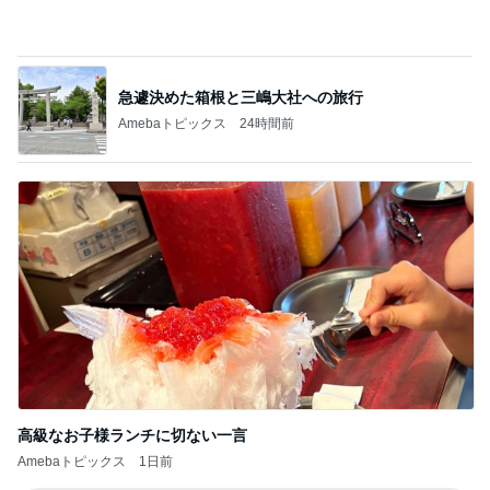
高級なお子様ランチに切ない一言
Amebaトピックス
1日前
記事を読む
我が家の定番になった冷やし中華
Amebaトピックス
1日前
ジャンル人気記事ランキング
B級グルメマニア
土曜日出勤の前にコメダ珈琲店にてスタッフ
さんが引くくらいガッツリと腹ごしらえ
1