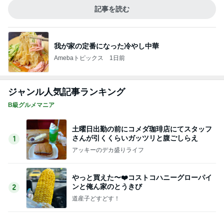
アッキーのデカ盛りライフ
やっと買えた〜❤️コストコハニーグローパイ
ンと俺ん家のとうきび
2
道産子どすどす！
【山岡家】期間限定！暑い夏にスタミナ補給
のガッツリ濃厚ラーメン！！〜前橋野中店さ
3
ん〜
デカ盛りんぐ
【ラーメン】全部のせ醤油 大盛@和風中華
そば一色HITOIRO 愛知県西尾市
4
『やすたろう』的 食の備忘録
かっぱ寿司平日(得)メニューと大人気「道の
駅村田」へ
5
安くて美味しい物が好き☆彡