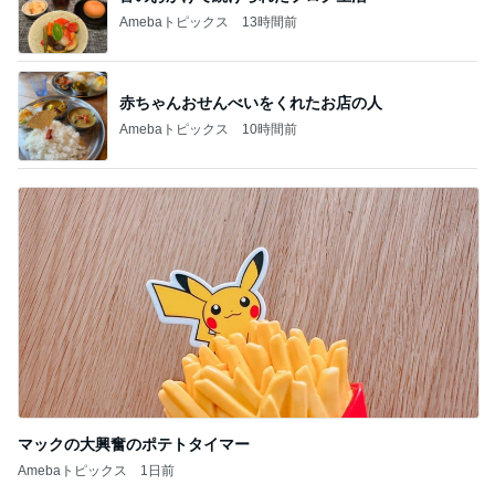
マックの大興奮のポテトタイマー
Amebaトピックス
1日前
記事を読む
過去最短の飛行時間だったレアな便
Amebaトピックス
1日前
力仕事になった通販ワゴンの組立て
Amebaトピックス
1日前
年金分割で増える見込みの年金
Amebaトピックス
19時間前