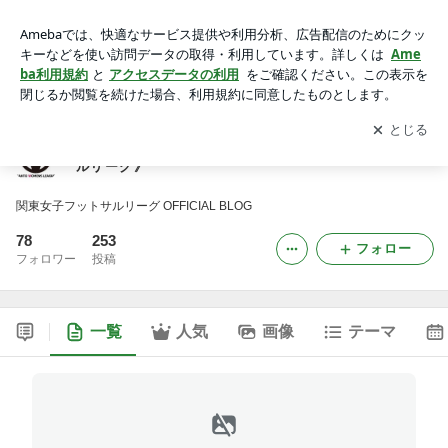
かんとーじょしふっとさるりーぐ《関東女子フットサルリー
グ》
アプリをダウンロードして
ブログの更新通知
を受け取りまし
開く
ょう。
かんとーじょしふっとさるりーぐ《関東女子フットサ
ルリーグ》
関東女子フットサルリーグ OFFICIAL BLOG
78
253
フォロー
フォロワー
投稿
一覧
人気
画像
テーマ