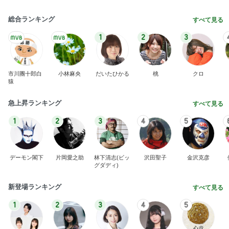
総合ランキング
すべて見る
1
2
3
市川團十郎白
小林麻央
だいたひかる
桃
クロ
猿
急上昇ランキング
すべて見る
1
2
3
4
5
デーモン閣下
片岡愛之助
林下清志(ビッ
沢田聖子
金沢克彦
グダディ)
新登場ランキング
すべて見る
1
2
3
4
5