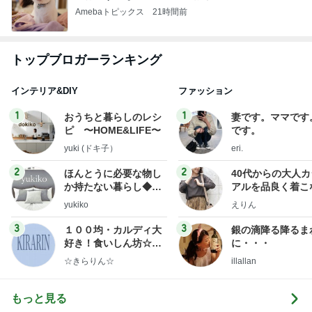
Amebaトピックス
21時間前
トップブロガーランキング
インテリア&DIY
ファッション
1
1
おうちと暮らしのレシ
妻です。ママです
ピ 〜HOME&LIFE〜
です。
yuki (ドキ子）
eri.
2
2
ほんとうに必要な物し
40代からの大人
か持たない暮らし◆Ke
アルを品良く着こ
ep Life Simple◆〜イ
ファッションブロ
yukiko
えりん
ンテリアのきろく〜
3
3
１００均・カルディ大
銀の滴降る降るま
好き！食いしん坊☆き
に・・・
らりん☆のブログ
☆きらりん☆
illallan
もっと見る