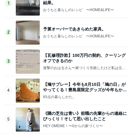
結果。
1
おうちと暮らしのレシピ 〜HOME&LIFE〜
予算オーバーであきらめた家具。
2
おうちと暮らしのレシピ 〜HOME&LIFE〜
【瓦修理詐欺】100万円の契約、クーリング
オフできるのか
3
進撃のおはるさん〜家づくり失敗したけど私は元気
です〜
【鳩サブレー】今年も8月10日「鳩の日」が
やってくる！豊島屋限定グッズが今年もかわ
4
いすぎる♡
65点の暮らしかた。
《隣の芝生は青い》前職の先輩からの連絡に
びっくり！そして思い出したこと
5
HEY OMEME！〜0からの家づくり〜