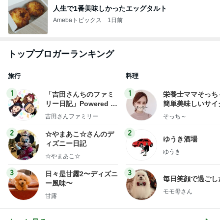
人生で1番美味しかったエッグタルト
Amebaトピックス
1日前
トップブロガーランキング
旅行
料理
1
1
「吉田さんちのファミ
栄養士ママそっち
リー日記」Powered b
簡単美味しいサイ
y Ameba 吉田さんファ
献立
吉田さんファミリー
そっち～
ミリーオフィシャルブ
ログ
2
2
☆やまあこ☆さんのデ
ゆうき酒場
ィズニー日記
ゆうき
☆やまあこ☆
3
3
日々是甘露2〜ディズニ
毎日笑顔で過ごし
ー風味〜
モモ母さん
甘露