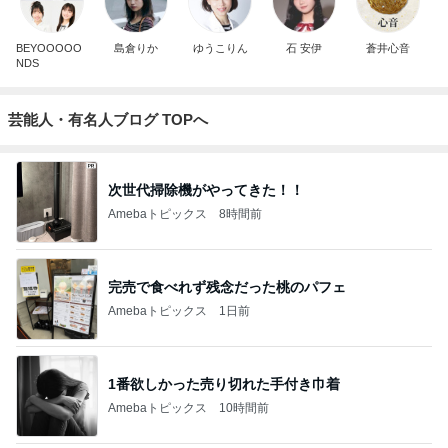
BEYOOOOO
島倉りか
ゆうこりん
石 安伊
蒼井心音
NDS
芸能人・有名人ブログ TOPへ
次世代掃除機がやってきた！！
Amebaトピックス
8時間前
完売で食べれず残念だった桃のパフェ
Amebaトピックス
1日前
1番欲しかった売り切れた手付き巾着
Amebaトピックス
10時間前