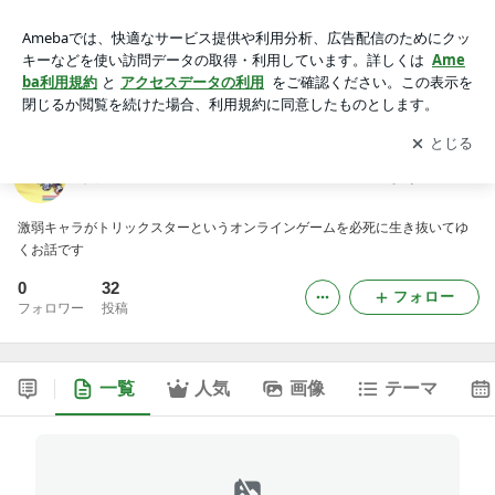
貧弱キャラのトリスタ日記 俺ってよわいなぁ
アプリをダウンロードして
ブログの更新通知
を受け取りまし
開く
ょう。
貧弱キャラのトリスタ日記 俺ってよわいなぁ
激弱キャラがトリックスターというオンラインゲームを必死に生き抜いてゆ
くお話です
0
32
フォロー
フォロワー
投稿
一覧
人気
画像
テーマ