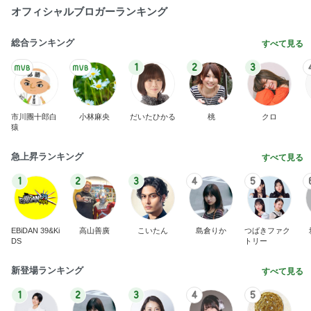
オフィシャルブロガーランキング
総合ランキング
すべて見る
1
2
3
市川團十郎白
小林麻央
だいたひかる
桃
クロ
猿
急上昇ランキング
すべて見る
1
2
3
4
5
EBiDAN 39&Ki
高山善廣
こいたん
島倉りか
つばきファク
DS
トリー
新登場ランキング
すべて見る
1
2
3
4
5