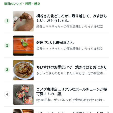
毎日のレシピ・料理・献立
桐谷さん化どころか、通り越して、みすぼら
しい、おとうしゃん。
1
栄養士ママそっち～の簡単美味しいサイクル献立
銀座で1人お寿司屋さん
2
栄養士ママそっち～の簡単美味しいサイクル献立
ちびすけのお手伝いで 焼きそばとおにぎり
3
きょうこさんのありふれた日常とばーばの食堂本日
のメニュー
コメダ珈琲店…リアルなボールチェーンが極
可愛！！の、話。
4
riyusa日和。ザッパレシピで褒められおやつと時々
おかず