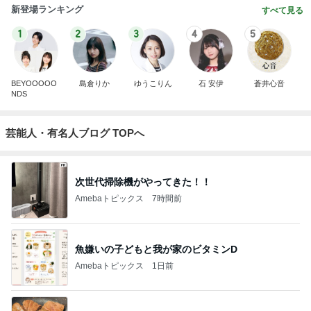
新登場ランキング
すべて見る
1
2
3
4
5
BEYOOOOO
島倉りか
ゆうこりん
石 安伊
蒼井心音
NDS
芸能人・有名人ブログ TOPへ
次世代掃除機がやってきた！！
Amebaトピックス
7時間前
魚嫌いの子どもと我が家のビタミンD
Amebaトピックス
1日前