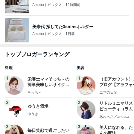
Amebaトピックス
12時間前
美奈代 探してた3coinsホルダー
Amebaトピックス
1日前
トップブロガーランキング
料理
美容
1
1
栄養士ママそっち～の
（旧アカウント）
簡単美味しいサイクル
ブログ【アラフォ
献立
社売却セカンドラ
そっち～
エマの日記
フ】
2
2
リトルミニマリス
ゆうき酒場
ビューティコラム 
ゆうき
little minimalist'
あねっさ／anessa
uty colum
3
3
美人になれる、た
毎日笑顔で過ごしたい
んの魔法