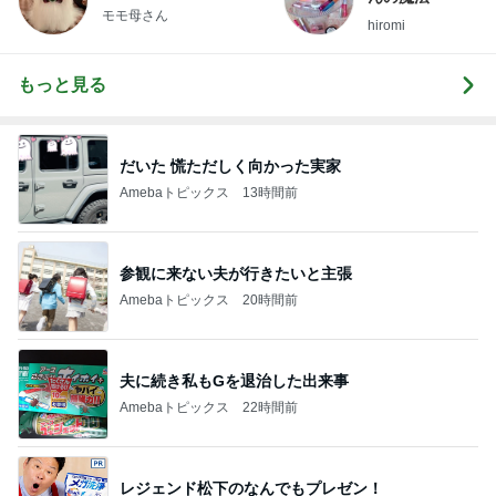
モモ母さん
hiromi
もっと見る
だいた 慌ただしく向かった実家
Amebaトピックス
13時間前
参観に来ない夫が行きたいと主張
Amebaトピックス
20時間前
夫に続き私もGを退治した出来事
Amebaトピックス
22時間前
レジェンド松下のなんでもプレゼン！