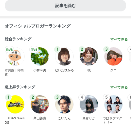
記事を読む
オフィシャルブロガーランキング
総合ランキング
すべて見る
1
2
3
市川團十郎白
小林麻央
だいたひかる
桃
クロ
猿
急上昇ランキング
すべて見る
1
2
3
4
5
EBiDAN 39&Ki
高山善廣
こいたん
島倉りか
つばきファク
DS
トリー