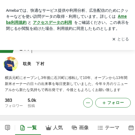
耽美 下村
アプリをダウンロードして
ブログの更新通知
を受け取りまし
開く
ょう。
ranking
毎日のレシピ・料理・献立ジャンル
144
耽美 下村
横浜元町にオープンし3年後に石川町に移転して10年、オープンから13年間
新米オーナーの日々の出来事を毎日更新していました、今年９月のリニュー
アルから新たな気持ちで再出発です、今後ともよろしくお願い致します
383
5.0k
フォロー
フォロワー
投稿
一覧
人気
画像
テーマ