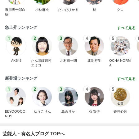
市川團十郎白
小林麻央
だいたひかる
桃
クロ
猿
急上昇ランキング
すべて見る
1
2
3
4
5
AKB48
たんぽぽ川村
北村総一朗
北別府学
OCHA NORM
エミコ
A
新登場ランキング
すべて見る
1
2
3
4
5
BEYOOOOO
ゆうこりん
島倉りか
石 安伊
蒼井心音
NDS
芸能人・有名人ブログ TOPへ