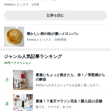
Amebaトピックス
1日前
記事を読む
懐かしい卵の味が濃いメロンパン
Amebaトピックス
20時間前
ジャンル人気記事ランキング
30代〜ファッション
夏服にちょっと飽きたら、赤！／罪悪感から
の解放
1
40代からの大人カジュアルを品良く着こなすファ
ッションブログ
最速！？楽天マラソン完走！購入品11店舗
2
妻です。ママです。女です。