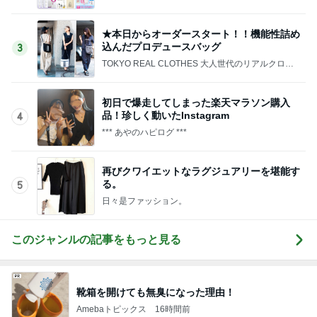
★本日からオーダースタート！！機能性詰め
込んだプロデュースバッグ
3
TOKYO REAL CLOTHES 大人世代のリアルクロー
ズ
初日で爆走してしまった楽天マラソン購入
品！珍しく動いたInstagram
4
*** あやのハピログ ***
再びクワイエットなラグジュアリーを堪能す
る。
5
日々是ファッション。
このジャンルの記事をもっと見る
靴箱を開けても無臭になった理由！
Amebaトピックス
16時間前