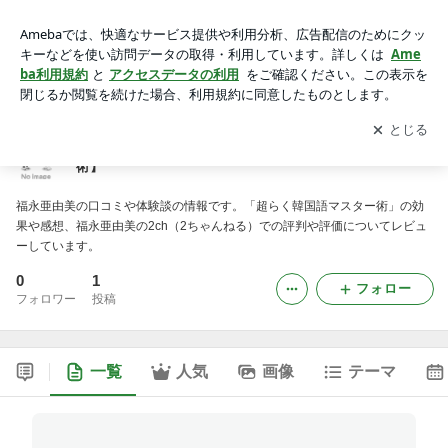
福永亜由美 口コミ・体験談 【超らく韓国語マスター術】
アプリをダウンロードして
ブログの更新通知
を受け取りまし
開く
ょう。
福永亜由美 口コミ・体験談 【超らく韓国語マスター
術】
福永亜由美の口コミや体験談の情報です。「超らく韓国語マスター術」の効
果や感想、福永亜由美の2ch（2ちゃんねる）での評判や評価についてレビュ
ーしています。
0
1
フォロー
フォロワー
投稿
一覧
人気
画像
テーマ