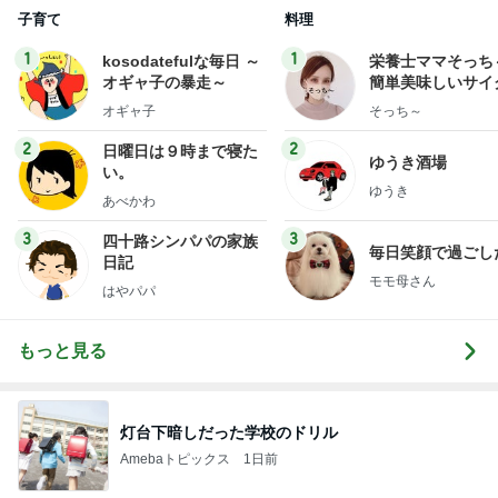
子育て
料理
1
1
kosodatefulな毎日 ～
栄養士ママそっち
オギャ子の暴走～
簡単美味しいサイ
献立
オギャ子
そっち～
2
2
日曜日は９時まで寝た
ゆうき酒場
い。
ゆうき
あべかわ
3
3
四十路シンパパの家族
毎日笑顔で過ごし
日記
モモ母さん
はやパパ
もっと見る
灯台下暗しだった学校のドリル
Amebaトピックス
1日前