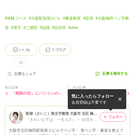
#
体験コース
#
大阪駅前第2ビル
#
書道教室
#
彩湖
#
大阪梅田ペン字教
室
#
漢字
#
ご感想
#
認識
#
自信作
#
after
いいね
リブログ
10
記事を報告する
記事をシェア
前の記事
次の記事
「昭和の日」にパソコンの変
モーニングセットでなんとケ
気に入ったらフォロー
化に驚いた私は「昭和の人」
ーキが選べます。
会員登録は不要です
彩湖（さいこ）美文字教室 大阪市 北区 梅田 ペン字・筆ペン・書道教室 大阪駅前 第2ビル
フォロー
「きれいな字は、一生もの」～ 自信を持って書けると、大人の 品格がアップする ～彩湖美文字教室/大阪駅前第2ビル/大阪市北区
大阪市北区梅田駅前第２ビルでペン字・ 筆ペン字・書道を教えて