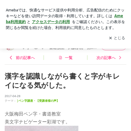
漢字を認識しながら書くと字がキレイになる気がした。 | 彩湖
（さいこ）美文字教室 大阪市 北区 梅田 ペン字・筆ペン・書道
アプリをダウンロードして
ブログの更新通知
を受け取りまし
開く
教室 大阪駅前 第2ビル
ょう。
彩湖（さいこ）美文字教室 大阪市 北区 梅田
フォロー
ペン字・筆ペン・書道教室 大阪駅前 第2ビ
ル
前の記事へ
一覧
次の記事へ
漢字を認識しながら書くと字がキレ
イになる気がした。
2017-04-28
テーマ：
├ペン字講座・【受講者様の声】
大阪梅田ペン字・書道教室
美文字ナビゲーター彩湖です。