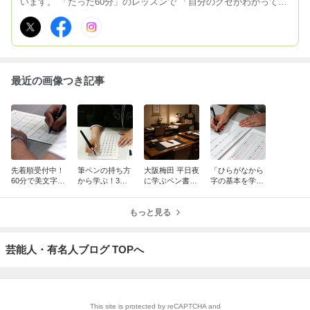
います。 「たった60分」のレッスンで 「自分のクセがわかって美
文字が書ける」 美しい文字を書くコツをお教えします。 字が美し
いとそれだけでイメージアップに つながりますよ！
最近の画像つき記事
先着順受付中！
筆ペンの持ち方
大阪梅田 平日夜
「ひらがなから
60分で美文字を
から学ぶ！3ス
に学ぶペン書道
字の基本を学び
実感できる大阪
テップで上達す
水曜日夜間クラ
直したい」方
梅田のペン字・
る筆ペン字講座
スで継続のお申
へ。3ステップ
筆ペン体験レッ
（継続コース・
もっと見る
込みがありまし
で整った字を目
スン
体験あり）
た
指すペン字講座
【大阪梅田】
芸能人・有名人ブログ TOPへ
This site is protected by reCAPTCHA and