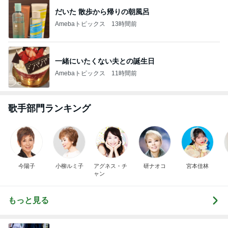
だいた 散歩から帰りの朝風呂
Amebaトピックス
13時間前
一緒にいたくない夫との誕生日
Amebaトピックス
11時間前
歌手部門ランキング
今陽子
小柳ルミ子
アグネス・チ
研ナオコ
宮本佳林
ャン
もっと見る