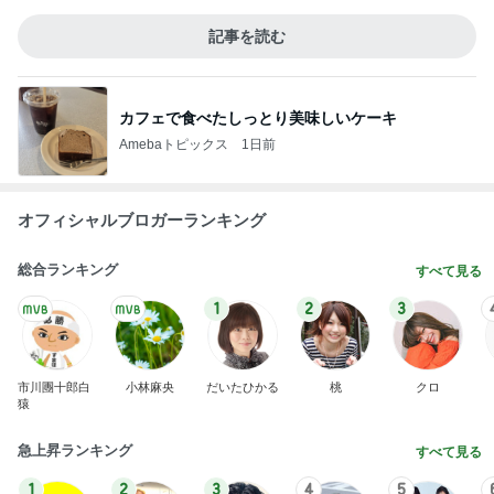
記事を読む
カフェで食べたしっとり美味しいケーキ
Amebaトピックス
1日前
オフィシャルブロガーランキング
総合ランキング
すべて見る
1
2
3
市川團十郎白
小林麻央
だいたひかる
桃
クロ
猿
急上昇ランキング
すべて見る
1
2
3
4
5