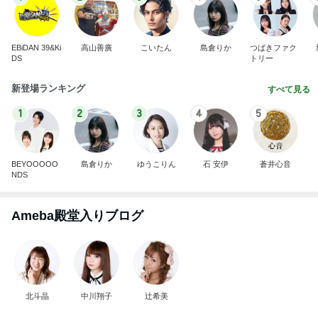
EBiDAN 39&Ki
高山善廣
こいたん
島倉りか
つばきファク
DS
トリー
新登場ランキング
すべて見る
1
2
3
4
5
BEYOOOOO
島倉りか
ゆうこりん
石 安伊
蒼井心音
NDS
Ameba殿堂入りブログ
北斗晶
中川翔子
辻希美