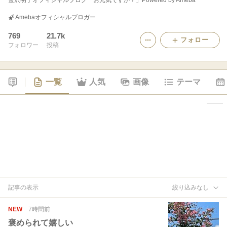
金沢明子オフィシャルブログ「お元気ですか？」Powered by Ameba
Amebaオフィシャルブロガー
769
21.7k
フォロー
フォロワー
投稿
一覧
人気
画像
テーマ
記事の表示
絞り込みなし
NEW
7時間前
褒められて嬉しい