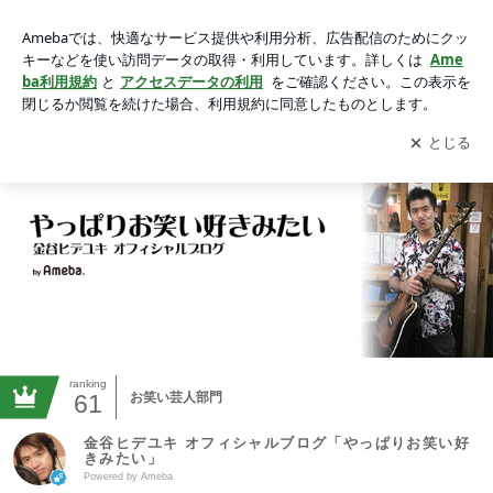
金谷ヒデユキ オフィシャルブログ「やっぱりお笑い好きみた
い」Powered by Ameba
アプリをダウンロードして
ブログの更新通知
を受け取りまし
開く
ょう。
ranking
61
お笑い芸人部門
金谷ヒデユキ オフィシャルブログ「やっぱりお笑い好
きみたい」
Powered by Ameba