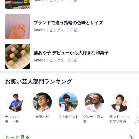
ブランドで違う指輪の色味とサイズ
Amebaトピックス
1日前
藤あや子 デビューから大好きな和菓子
Amebaトピックス
2日前
お笑い芸人部門ランキング
テツandト
天津木村
井上ポイント
グレート義太
サンドウィッ
コ
モ トモ
夫
チマン富澤
バ
もっと見る