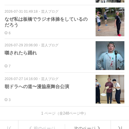
2026-07-31 01:49:18
・
芸人ブログ
なぜ私は板橋でラジオ体操をしているの
だろう
6
2026-07-29 20:06:00
・
芸人ブログ
囃されたら踊れ
7
2026-07-27 14:16:00
・
芸人ブログ
朝ドラへの道〜漫協座舞台公演
3
1
ページ（全
248
ページ中）
前のページ
次のページ