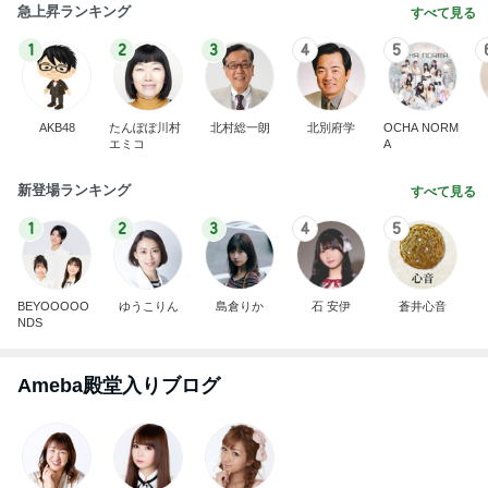
急上昇ランキング
すべて見る
1
2
3
4
5
AKB48
たんぽぽ川村
北村総一朗
北別府学
OCHA NORM
エミコ
A
新登場ランキング
すべて見る
1
2
3
4
5
BEYOOOOO
ゆうこりん
島倉りか
石 安伊
蒼井心音
NDS
Ameba殿堂入りブログ