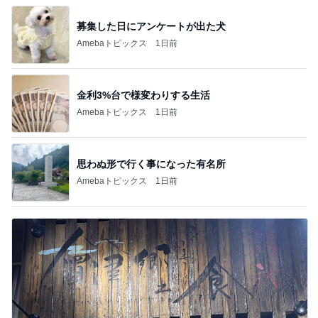
募集した日にアンケートが出た犬
Amebaトピックス
1日前
金利3%台で様変わりする生活
Amebaトピックス
1日前
思わぬ形で行く事になった有名所
Amebaトピックス
1日前