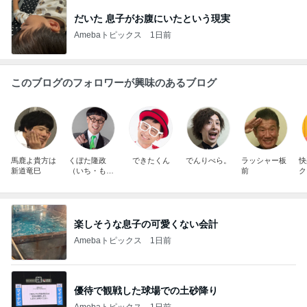
だいた 息子がお腹にいたという現実
Amebaトピックス
1日前
このブログのフォロワーが興味のあるブログ
馬鹿よ貴方は
くぼた隆政
できたくん
でんりべら。
ラッシャー板
快
新道竜巳
（いち・も
前
ク
く・さん）
楽しそうな息子の可愛くない会計
Amebaトピックス
1日前
優待で観戦した球場での土砂降り
Amebaトピックス
1日前