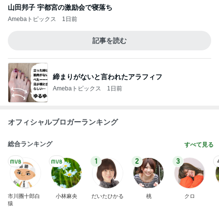
山田邦子 宇都宮の激励会で寝落ち
Amebaトピックス
1日前
記事を読む
締まりがないと言われたアラフィフ
Amebaトピックス
1日前
オフィシャルブロガーランキング
総合ランキング
すべて見る
1
2
3
市川團十郎白
小林麻央
だいたひかる
桃
クロ
猿