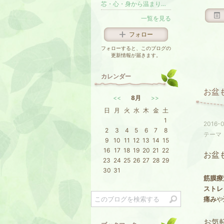
芯・心・身から温まりホッとゆるむ笑顔の時間〜大阪の薬局とテラヘルツ岩盤浴の風樂。
一覧を見る
フォロー
フォローすると、このブログの
更新情報が届きます。
カレンダー
お盆
<<
8月
>>
日
月
火
水
木
金
土
1
2016-0
2
3
4
5
6
7
8
テーマ
9
10
11
12
13
14
15
16
17
18
19
20
21
22
お盆
23
24
25
26
27
28
29
30
31
筋膜療
ストレ
痛み
や
お気