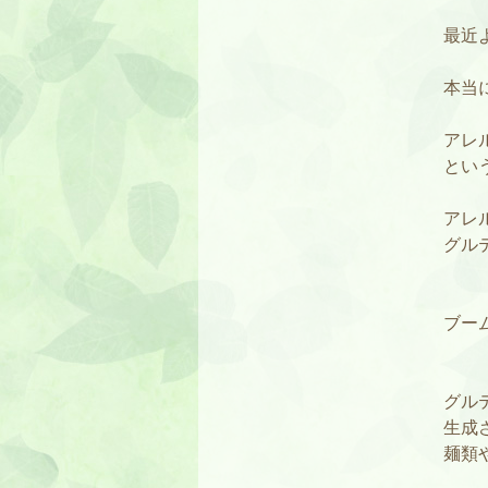
最近
本当
アレ
とい
アレ
グル
ブー
グル
生成
麺類