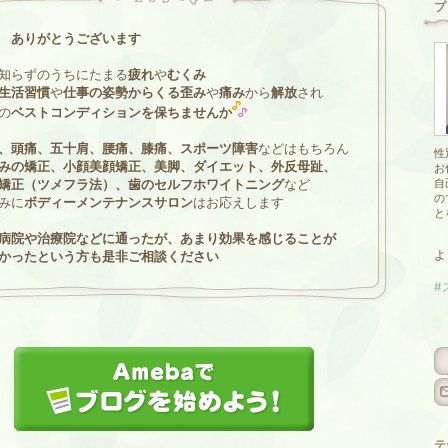
プ
 ありがとうございます
知らずのうちにたまる
疲れ
や
むくみ
生活習慣
や
仕事の姿勢からくる歪み
や
痛み
から
解放
され
の
ベストコンディションを保ちませんか
、頭痛、五十肩、腰痛、膝痛、スポーツ障害
などはもちろん
性
みの矯正、小顔美顔矯正、美脚、ダイエット、外反母趾、
お
矯正（ツメフラ法）、
歯のセルフホワイトニング
など
自
の
みに
ボディーメンテナンスサロン
は
お応えします
と
病院や治療院などに通ったが、
あまり効果を感じることが
よ
かったという方も是非ご相談ください
#
テ