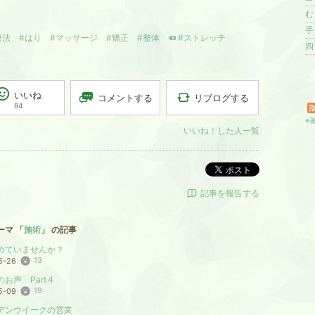
む
手
療法
#はり
#マッサージ
#矯正
#整体
#ストレッチ
四
いいね
リブログする
コメントする
84
※
いいね！した人一覧
ポスト
記事を報告する
ーマ 「
施術
」 の記事
めていませんか？
13
5-26
お声 Part４
19
5-09
デンウイークの営業