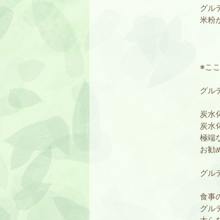
グル
米粉
※こ
グル
炭水
炭水
極端
お勧
グル
食事
グル
太ら