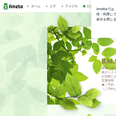
ホーム
ピグ
アメブロ
だいた 夫が好きな
B.M.S. ボディーメンテナンスサロン
B.
身体の痛
体のベス
お気軽にお
営業時間 
☎ご予約 0
（ご予約は