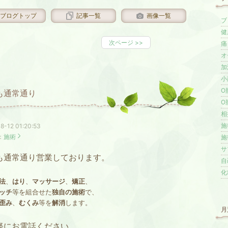
ブログトップ
記事一覧
画像一覧
ブロ
健
次ページ
>>
痛
オ
加湿
小
O
も通常通り
O
相撲
施術
8-12 01:20:53
：
施術
施
サ
も通常通り営業しております。
自
化粧
法
、
はり
、
マッサージ
、
矯正
、
ッチ
等を組合せた
独自の施術
で、
歪み
、
むくみ
等を
解消
します。
月
軽にお電話ください。