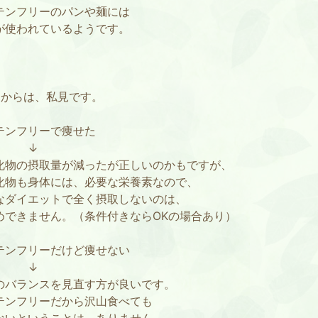
テンフリーのパンや麺には
が使われているようです。
こからは、私見です。
テンフリーで痩せた
↓
化物の摂取量が減ったが正しいのかもですが、
化物も身体には、必要な栄養素なので、
なダイエットで全く摂取しないのは、
めできません。（条件付きならOKの場合あり）
テンフリーだけど痩せない
↓
のバランスを見直す方が良いです。
テンフリーだから沢山食べても
ないということは、ありません。