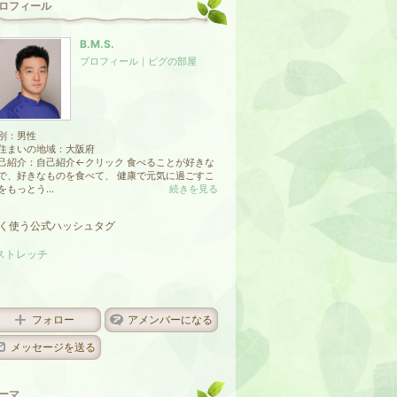
ロフィール
B.M.S.
プロフィール
｜
ピグの部屋
別：
男性
住まいの地域：
大阪府
己紹介：自己紹介←クリック 食べることが好きな
で、好きなものを食べて、 健康で元気に過ごすこ
をもっとう...
続きを見る
く使う公式ハッシュタグ
ストレッチ
フォロー
アメンバーになる
メッセージを送る
ーマ