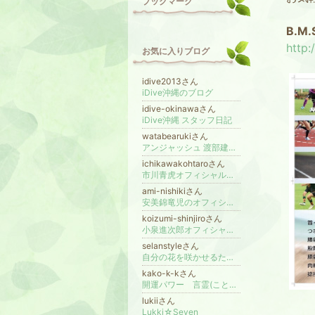
ブックマーク
B.M
http:
お気に入りブログ
idive2013さん
iDive沖縄のブログ
idive-okinawaさん
iDive沖縄 スタッフ日記
watabearukiさん
アンジャッシュ 渡部建オフィシャルブログ「アンジャッシュ 渡部建のわたべ歩き」Powered by Ameba
ichikawakohtaroさん
市川青虎オフィシャルブログ Powered by Ameba
ami-nishikiさん
安美錦竜児のオフィシャルブログ「けっぱれ安美錦」Powered by Ameba
koizumi-shinjiroさん
小泉進次郎オフィシャルブログ「日本の政治を未来のために～自由民主党～」Powered by Ameba
selanstyleさん
自分の花を咲かせるために
kako-k-kさん
開運パワー 言霊(ことだま)であなたの運命は変わる！「アメブロ 言葉のセラピスト夏湖」
lukiiさん
Lukki☆Seven