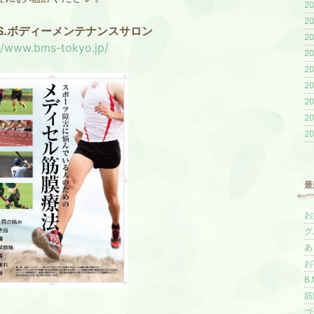
20
20
.S.ボディーメンテナンスサロン
20
//www.bms-tokyo.jp/
20
20
20
20
20
20
最
お
グ
あ
お
B
筋
ゴ