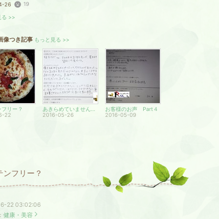
19
4-26
る >>
画像つき記事
もっと見る >>
ンフリー？
あきらめていませんか？
お客様のお声 Part４
6-22
2016-05-26
2016-05-09
テンフリー？
6-22 03:02:06
：
健康・美容