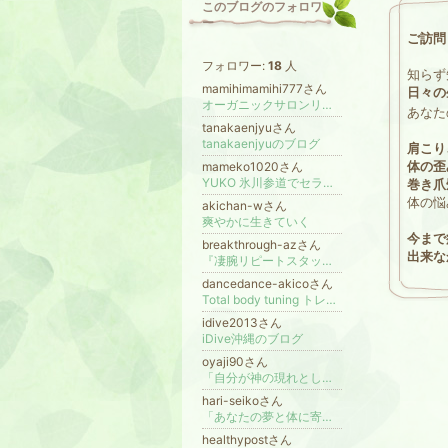
このブログのフォロワ
ー
ご訪問
フォロワー:
18
人
知らず
mamihimamihi777さん
日々の
オーガニックサロンリアンジェル❕出張リンパマッサージ 足のむくみがスッキリ！30代働く女性の為のアロマリンパマッサージ
あなた
tanakaenjyuさん
tanakaenjyuのブログ
肩こり
体の歪
mameko1020さん
YUKO 氷川参道でセラピスト中!!
巻き爪
体の悩
akichan-wさん
爽やかに生きていく
今まで
breakthrough-azさん
出来な
『凄腕リピートスタッフ育成術』講座
dancedance-akicoさん
Total body tuning トレーナーでセラピストAkico 潜在意識 タロット 心と体のメンテナンス＠東京
idive2013さん
iDive沖縄のブログ
oyaji90さん
「自分が神の現れとして生かされていることに、感謝して生きる場」です。
hari-seikoさん
「あなたの夢と体に寄り添います」元メジャーリーガートレーナー&鍼灸師 SEIKO
healthypostさん