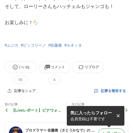
そして、ローリーさんもハッチェルもジャンゴも！
お楽しみに！
#
ムジカ
#
ピッコリーノ
#
佐藤奏
#
ルネッタ
いいね
コメント
リブログ
55
4
記事を報告する
記事をシェア
前の記事
次の記事
【Liveレポート】ビナウォー
【審査員】Hit Like A Girl 日
気に入ったらフォロー
クミュージックディライト 1
本コンテスト
7周年SP
会員登録は不要です
プロドラマー 佐藤奏（さとうかなで）の 「奏でるブログ」