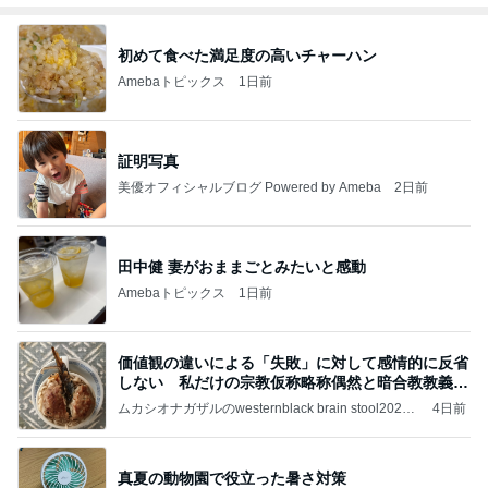
初めて食べた満足度の高いチャーハン
Amebaトピックス
1日前
証明写真
美優オフィシャルブログ Powered by Ameba
2日前
田中健 妻がおままごとみたいと感動
Amebaトピックス
1日前
価値観の違いによる「失敗」に対して感情的に反省
しない 私だけの宗教仮称略称偶然と暗合教教義候
補
ムカシオナガザルのwesternblack brain stool2024
4日前
年（令和6）11月25日以来減酒断煙再開ムカシオナ
ガザル
真夏の動物園で役立った暑さ対策