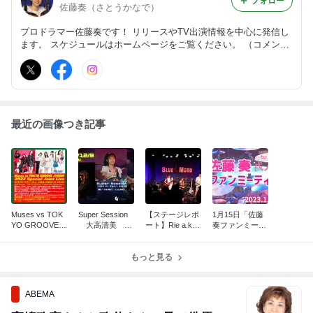
フォロー
佐藤奏（さとうかなで）
プロドラマー佐藤奏です！ リリースやTV出演情報を中心に発信し
ます。 スケジュールはホームページをご覧ください。 （コメント
は承認制とさせて頂いています。）
最近の画像つき記事
Muses vs TOK
Super Session
【ステージレポ
1月15日「佐藤
YO GROOVE J
大高清美 須
ート】Rie a.k.a.
奏ファンミーテ
YOSHI 2022 Sp
藤満 佐藤奏 @
Suzakuバース
ィング」追加情
ecial Joint
Virtuoso AKASA
デー&Musesラ
報！
KA
もっと見る
イブ
ABEMA