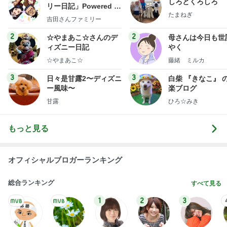
しろとくろしろ
リー日記」Powered b
たまねぎ
y Ameba 吉田さんファ
吉田さんファミリー
ミリーオフィシャルブ
ログ
2
2
☆やまあこ☆さんのデ
母さんは今日も世
ィズニー日記
やく
☆やまあこ☆
藤緒 ミルカ
3
3
日々是甘露2〜ディズニ
白柴 『きなこ』 
ー風味〜
楽ブログ
甘露
ひろ☆みき
もっと見る
オフィシャルブロガーランキング
総合ランキング
すべて見る
1
2
3