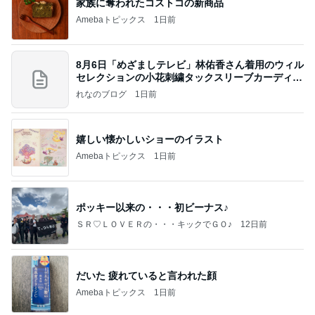
家族に奪われたコストコの新商品
Amebaトピックス
1日前
8月6日「めざましテレビ」林佑香さん着用のウィル
セレクションの小花刺繍タックスリーブカーディガ
ン
れなのブログ
1日前
嬉しい懐かしいショーのイラスト
Amebaトピックス
1日前
ポッキー以来の・・・初ビーナス♪
ＳＲ♡ＬＯＶＥＲの・・・キックでＧＯ♪
12日前
だいた 疲れていると言われた顔
Amebaトピックス
1日前