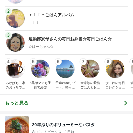
2
ｒｉｉ＊ごはんアルバム
ｒｉｉ
3
運動部寮母さんの毎日お弁当☆毎日ごはん☆
☆はーちゃん☆
4
5
6
7
8
みかぱちこ家
3兄弟ママも子
子連れdeリゾ
大家族の愛情
ぴこれの毎日
のおうちでご
育て終盤
ート、時々キ
ごはんとお弁
コレクション
はん
ャラ弁
当❤︎
♬.*ﾟ
もっと見る
20年ぶりのボリューミーなパスタ
Amebaトピックス
1日前