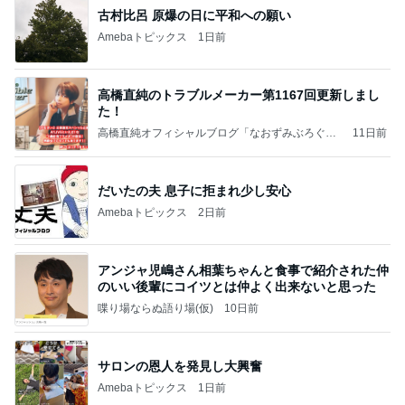
古村比呂 原爆の日に平和への願い
Amebaトピックス
1日前
高橋直純のトラブルメーカー第1167回更新しまし
た！
高橋直純オフィシャルブログ「なおずみぶろぐ」
11日前
Powered by Ameba
だいたの夫 息子に拒まれ少し安心
Amebaトピックス
2日前
アンジャ児嶋さん相葉ちゃんと食事で紹介された仲
のいい後輩にコイツとは仲よく出来ないと思った
喋り場ならぬ語り場(仮)
10日前
サロンの恩人を発見し大興奮
Amebaトピックス
1日前