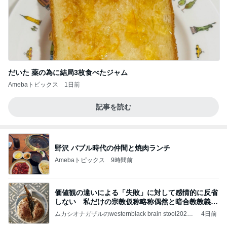
だいた 薬の為に結局3枚食べたジャム
Amebaトピックス
1日前
記事を読む
野沢 バブル時代の仲間と焼肉ランチ
Amebaトピックス
9時間前
価値観の違いによる「失敗」に対して感情的に反省
しない 私だけの宗教仮称略称偶然と暗合教教義候
補
ムカシオナガザルのwesternblack brain stool2024
4日前
年（令和6）11月25日以来減酒断煙再開ムカシオナ