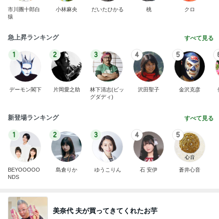
市川團十郎白
小林麻央
だいたひかる
桃
クロ
猿
急上昇ランキング
すべて見る
1
2
3
4
5
デーモン閣下
片岡愛之助
林下清志(ビッ
沢田聖子
金沢克彦
グダディ)
新登場ランキング
すべて見る
1
2
3
4
5
BEYOOOOO
島倉りか
ゆうこりん
石 安伊
蒼井心音
NDS
美奈代 夫が買ってきてくれたお芋