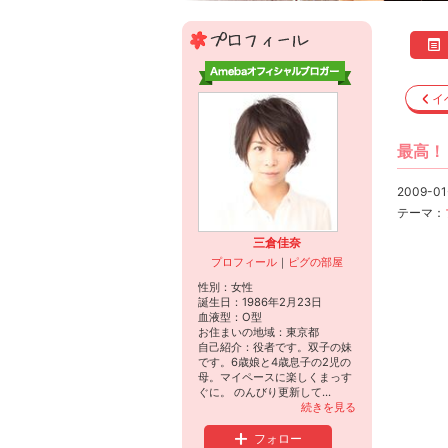
イ
最高！
2009-01
テーマ：
三倉佳奈
プロフィール
｜
ピグの部屋
性別：
女性
誕生日：
1986年2月23日
血液型：
O型
お住まいの地域：
東京都
自己紹介：役者です。双子の妹
です。6歳娘と4歳息子の2児の
母。マイペースに楽しくまっす
ぐに。 のんびり更新して...
続きを見る
フォロー