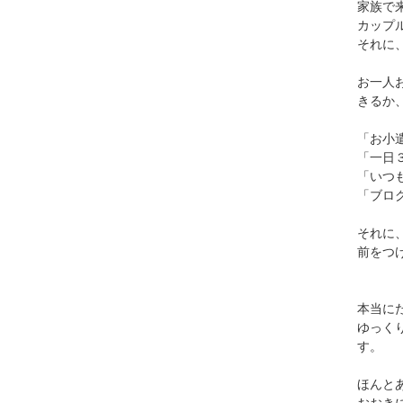
家族で
カップ
それに
お一人
きるか、
「お小
「一日
「いつ
「ブロ
それに
前をつ
本当に
ゆっく
す。
ほんと
おおきに