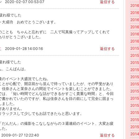
ン
2020-02-07 00:53:07
返信する
2016
2016
 お疲れ様でした
2016
ト大成功 おめでとうございます。
2016
のことも ちゃんと忘れずに 二人で写真撮ってアップしてくれて
2016
ありがとうございました。
2016
2015
こ
2009-01-28 14:00:16
返信する
2015
 お疲れ様でした
2015
ん、こんばんは。
2015
2015
後のイベント大盛況でしたね。
ことが心配で、開店前から並んで待っていましたが、その甲斐があり
2015
、佳奈さんと茉奈さんの間近でイベントを楽しむことができました。
2015
では、「短い時間でどんな話ができるかすごく貴重な時間」と、今回
2015
で書かれていたのですが、私は佳奈さんを目の前にして完全に固まっ
しました。
2015
けありません。
2015
リラックスして少しでもお話できたらと思います。
2015
「だんだん」の撮影をこなしながらの３週連続のイベント、大変お疲
2015
した。
2014
2009-01-27 12:22:40
返信する