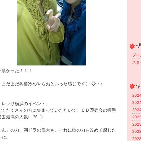
ブログ 
スタッ
～凄かった！！！
、まだまだ興奮冷めやらぬといった感じです(・◇・)
2024
2024
トレッサ横浜のイベント、
ごくたくさんの方に集まっていただいて、ＣＤ即売会の握手
2024
去最高の人数(゜∀゜)！
2023
2023
だん」の力、朝ドラの偉大さ、それに歌の力を改めて感じた
2023
した。
2023