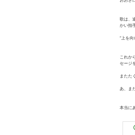
歌は、
かい拍
“上を
これか
セージを
またた
あ、ま
本当に