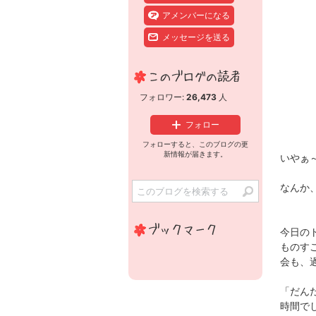
アメンバーになる
メッセージを送る
フォロワー:
26,473
人
フォロー
フォローすると、このブログの更
新情報が届きます。
いやぁ
なんか
今日の
ものす
会も、過
「だん
時間で