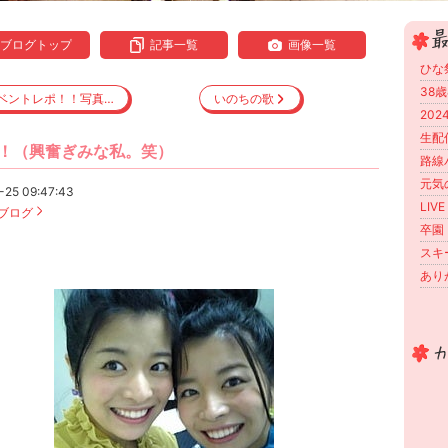
ブログトップ
記事一覧
画像一覧
ひな
38
ベントレポ！！写真…
いのちの歌
202
生配
！（興奮ぎみな私。笑）
路線
元気
-25 09:47:43
LIV
ブログ
卒園
スキ
あり