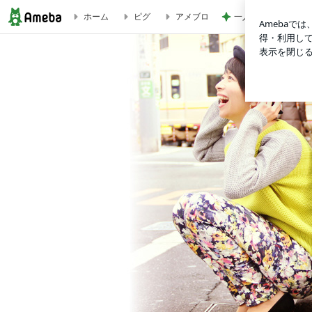
ホーム
ピグ
アメブロ
一人で観て考えさせ
最高！！（興奮ぎみな私。笑） | 三倉佳奈オフィシャルブログ「三