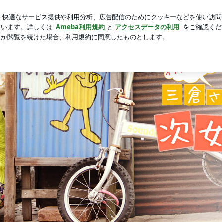
られた映画
芸能人ブログ
人気ブログ
新規登録
ログ
倉さんちの次女ブログ」powered by Ameba