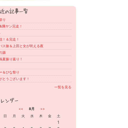
祭り
歳&隅ヤン完走！
4
信！＆完走！
バス旅＆上田と女が吠える夜
の源
E &夏振り返り！
ー＆ひな祭り
がとうございます！
一覧を見る
<<
8月
>>
日
月
火
水
木
金
土
1