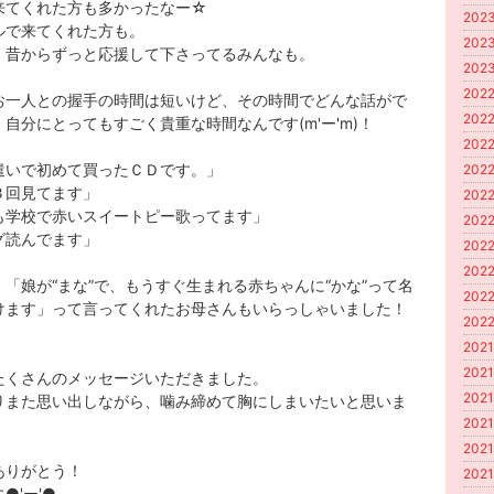
来てくれた方も多かったなー☆
2023
ルで来てくれた方も。
2023
、昔からずっと応援して下さってるみんなも。
2023
2022
お一人との握手の時間は短いけど、その時間でどんな話がで
2022
自分にとってもすごく貴重な時間なんです(m'ー'm)！
2022
遣いで初めて買ったＣＤです。」
2022
３回見てます」
2022
も学校で赤いスイートピー歌ってます」
2022
グ読んでます」
2022
2022
、「娘が“まな”で、もうすぐ生まれる赤ちゃんに“かな”って名
2022
けます」って言ってくれたお母さんもいらっしゃいました！
2022
2021
2021
たくさんのメッセージいただきました。
2021
りまた思い出しながら、噛み締めて胸にしまいたいと思いま
2021
2021
ありがとう！
2021
●'ー'●