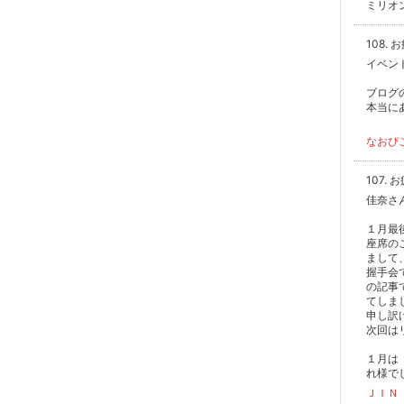
ミリオ
108.
イベン
ブログ
本当に
なおぴ
107.
佳奈さ
１月最
座席の
まして
握手会
の記事
てしま
申し訳
次回は
１月は
れ様で
ＪＩＮ