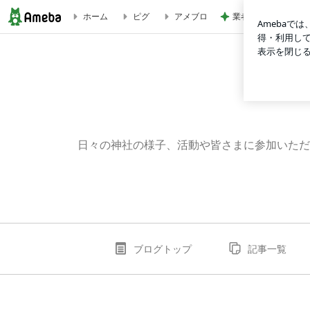
業者が言う長期優良
ホーム
ピグ
アメブロ
社子屋のご案内 白味噌作り | 上目黒氷川神社 公式ブログ
日々の神社の様子、活動や皆さまに参加いただ
ブログトップ
記事一覧