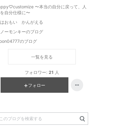
appy♡customize 〜本当の自分に戻って、人
を自分仕様に〜
はおもい かんがえる
ノーモンキーのブログ
oon04777のブログ
一覧を見る
フォロワー:
21
人
フォロー