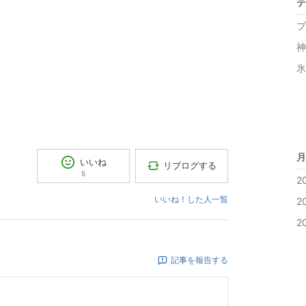
テ
ブ
神
氷
月
いいね
リブログする
5
2
いいね！した人一覧
2
2
記事を報告する