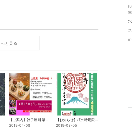
h
生
水
ス
m
もっと見る
【ご案内】社子屋 味噌玉作り
【お知らせ】桜の時期限定 御朱印頒布致します
2019-04-08
2019-03-05