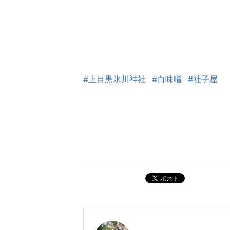
#上目黒氷川神社
#白味噌
#社子屋
ポスト