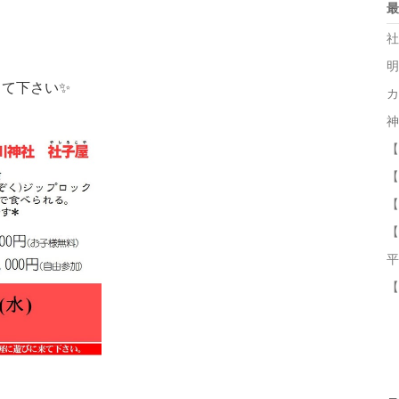
最
社
️
明
て下さい✨
カ
神
【
【
【
【
平
【