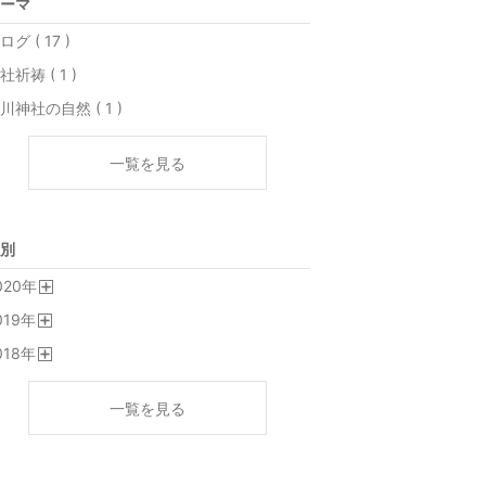
ーマ
ログ ( 17 )
社祈祷 ( 1 )
川神社の自然 ( 1 )
一覧を見る
別
020
年
開
019
年
く
開
018
年
く
開
く
一覧を見る