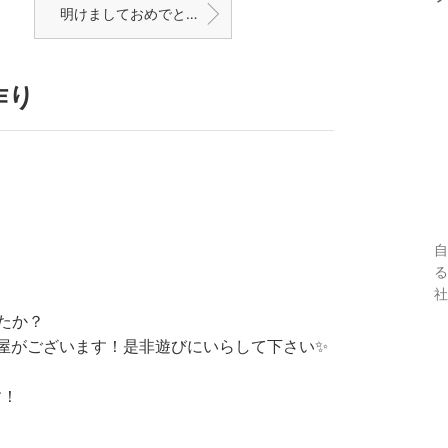
明けましておめでとうございます
作り
自
る
社
たか？
子屋がございます！是非遊びにいらして下さい✨
す！