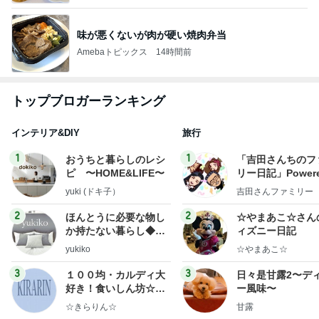
味が悪くないが肉が硬い焼肉弁当
Amebaトピックス
14時間前
トップブロガーランキング
インテリア&DIY
旅行
1
1
おうちと暮らしのレシ
「吉田さんちのフ
ピ 〜HOME&LIFE〜
リー日記」Powere
y Ameba 吉田さ
yuki (ドキ子）
吉田さんファミリー
ミリーオフィシャ
ログ
2
2
ほんとうに必要な物し
☆やまあこ☆さん
か持たない暮らし◆Ke
ィズニー日記
ep Life Simple◆〜イ
yukiko
☆やまあこ☆
ンテリアのきろく〜
3
3
１００均・カルディ大
日々是甘露2〜デ
好き！食いしん坊☆き
ー風味〜
らりん☆のブログ
☆きらりん☆
甘露