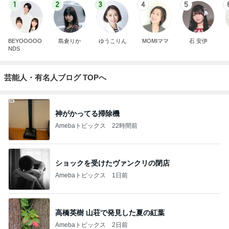
1
2
3
4
5
BEYOOOOO
島倉りか
ゆうこりん
MOMIママ
石 安伊
NDS
芸能人・有名人ブログ TOPへ
神がかってる掃除機
Amebaトピックス
22時間前
ショックを受けたヴァンクリの閉店
Amebaトピックス
1日前
高橋英樹 山荘で発見した夏の紅葉
Amebaトピックス
2日前