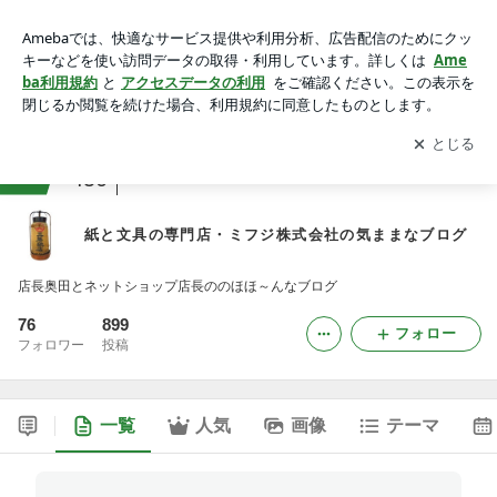
紙と文具の専門店・ミフジ株式会社の気ままなブログ -2ペー
ジ目
アプリをダウンロードして
ブログの更新通知
を受け取りまし
開く
ょう。
ranking
コレクションジャンル
450
紙と文具の専門店・ミフジ株式会社の気ままなブログ
店長奥田とネットショップ店長ののほほ～んなブログ
76
899
フォロー
フォロワー
投稿
一覧
人気
画像
テーマ