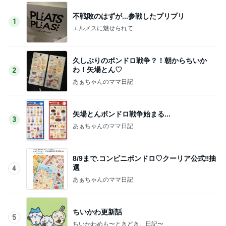
不戦敗のはずが...参戦したプリプリ
1
エルメスに魅せられて
久しぶりのボンドロ戦争？！朝からちいか
わ！矢場とん♡
2
あぁちゃんのママ日記
矢場とんボンドロ戦争始まる...
3
あぁちゃんのママ日記
8/9まで.コンビニボンドロ♡クーリア公式‼︎抽
選
4
あぁちゃんのママ日記
ちいかわ更新話
5
ちいかわめも〜ときどき、日記〜