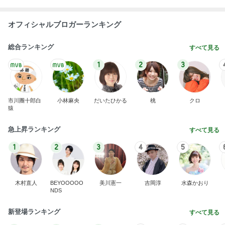
オフィシャルブロガーランキング
総合ランキング
すべて見る
1
2
3
市川團十郎白
小林麻央
だいたひかる
桃
クロ
猿
急上昇ランキング
すべて見る
1
2
3
4
5
木村直人
BEYOOOOO
美川憲一
吉岡淳
水森かおり
NDS
新登場ランキング
すべて見る