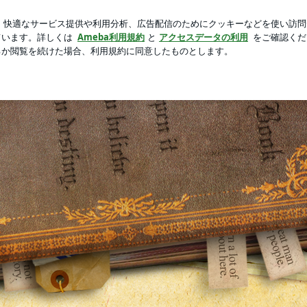
気のコート
芸能人ブログ
人気ブログ
新規登録
ログ
祭りの日々"