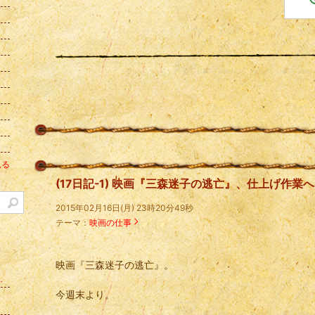
見る
(17日記-1) 映画『三森迷子の逃亡』、仕上げ作業へ
2015年02月16日(月) 23時20分49秒
テーマ：
映画の仕事
映画『三森迷子の逃亡』。
して今や採用担当になったから話せる内定までの道のり
今週末より。