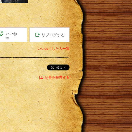
いいね
リブログする
39
いいね！した人一覧
ポスト
記事を報告する