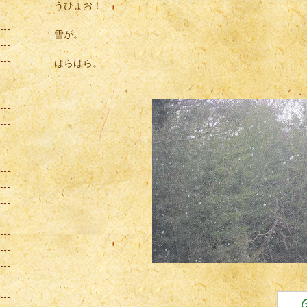
うひょお！
雪が。
はらはら。