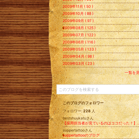
2009年11月 ( 50 )
2009年10月 ( 88 )
2009年09月 ( 97 )
2009年08月 ( 125 )
2009年07月 ( 122 )
2009年06月 ( 116 )
2009年05月 ( 133 )
2009年04月 ( 98 )
2009年03月 ( 23 )
一覧を
このブログのフォロワー
フォロワー:
228
人
bestshuukatuさん
【採用担当者が見ているのはココだった！】バリバリの就職活動者が15年経過
suppertattooさん
suppertattooのブログ