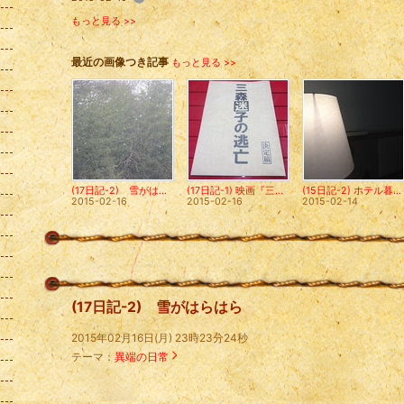
もっと見る >>
最近の画像つき記事
もっと見る >>
(17日記-2) 雪がはらはら
(17日記-1) 映画『三森迷子の逃亡』、仕上げ作業へ
(15日記-2) ホテル暮らしは続くのであった…。
2015-02-16
2015-02-16
2015-02-14
(17日記-2) 雪がはらはら
2015年02月16日(月) 23時23分24秒
テーマ：
異端の日常