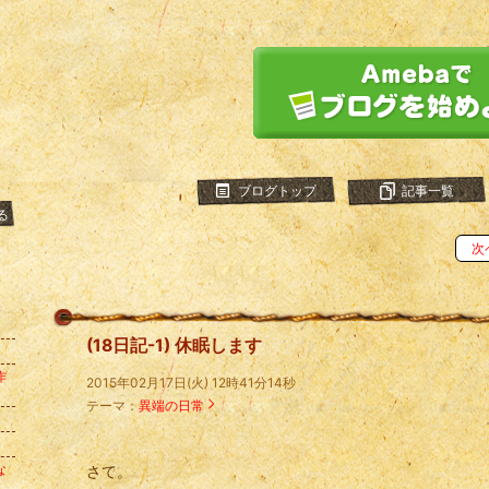
ブログトップ
記事一覧
る
次
(18日記-1) 休眠します
作
2015年02月17日(火) 12時41分14秒
テーマ：
異端の日常
。
！
な
さて。