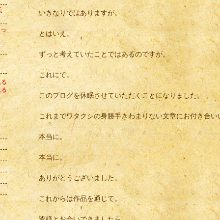
氏
いきなりではありますが。
なっ
とはいえ。
ずっと考えていたことではあるのですが。
れ
これにて。
見る
見る
このブログを休眠させていただくことになりました。
これまでワタクシの身勝手きわまりない文章にお付き合い
本当に。
本当に。
ありがとうございました。
これからは作品を通じて。
皆様とお会いできましたら。