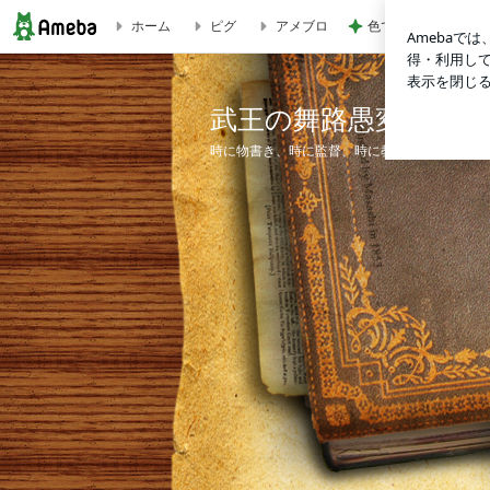
ホーム
ピグ
アメブロ
色で迷い決めた大人
武王の舞路愚変
武王の舞路愚変
時に物書き、時に監督、時に教授…異端無節操"