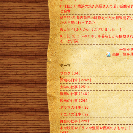
(11日記-1) 横浜の焼き鳥屋さんで若い編集者
と会食
(8日記-2) 発表前日の腹拵えのため新装開店
た大戸屋に行ってみた
(8日記-1) ありがとうございました！！！
(6日記-2) ようやくホテル暮らしから解放さ
る…はず(笑)
一覧を
画像一覧を
テーマ
ブログ ( 34 )
異端の日常 ( 2742 )
大学の仕事 ( 251 )
漫画の仕事 ( 140 )
映画の仕事 ( 244 )
ドラマの仕事 ( 95 )
アニメの仕事 ( 22 )
舞台の仕事 ( 229 )
本や映画やドラマや漫画や音楽のよもやま (
1437 )