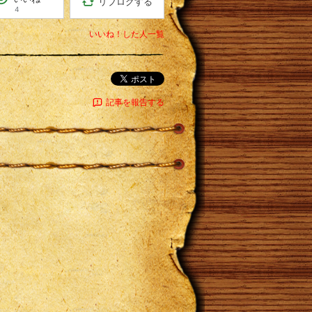
リブログする
4
いいね！した人一覧
ポスト
記事を報告する