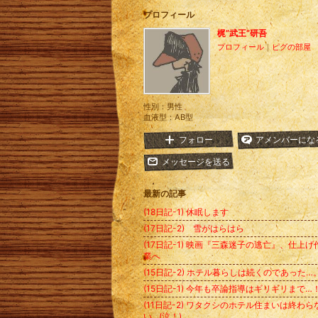
プロフィール
梶”武王”研吾
プロフィール
｜
ピグの部屋
性別：
男性
血液型：
AB型
フォロー
アメンバーにな
メッセージを送る
最新の記事
(18日記-1) 休眠します
(17日記-2) 雪がはらはら
(17日記-1) 映画『三森迷子の逃亡』、仕上げ
業へ
(15日記-2) ホテル暮らしは続くのであった…
(15日記-1) 今年も卒論指導はギリギリまで…
(11日記-2) ワタクシのホテル住まいは終わら
い…(泣！)