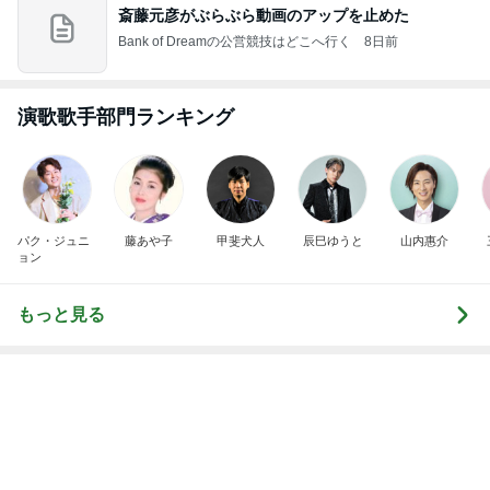
発売日を忘れ参戦すらできず完売
Amebaトピックス
2日前
斎藤元彦がぶらぶら動画のアップを止めた
Bank of Dreamの公営競技はどこへ行く
8日前
生理が月に2回来る40歳の不安
Amebaトピックス
9時間前
ありがとうございます
市川團十郎白猿オフィシャルB
2日前
橋本じゅん 2軒連続で臨時休業