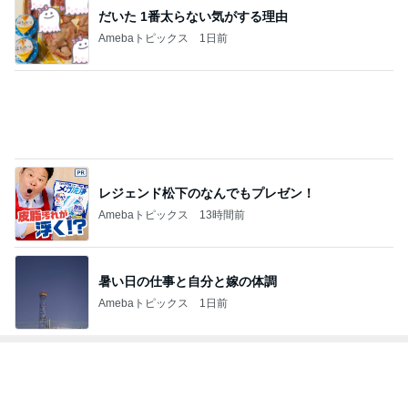
記事を読む
広島原爆の日 市長の言葉に動揺する総理
ブルーサファイア
1日前
母の記憶から抜けてしまった電話
Amebaトピックス
1日前
夫とファミレスで晩ごはん
武東由美オフィシャルブログ「MOTOちゃんと
17時間前
のはっぴぃな毎日」Powered by Ameba
4年ぶりに1人で参戦したお店
Amebaトピックス
19時間前