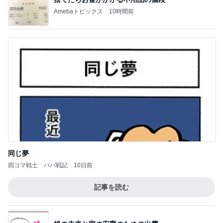
堀ちえみ ココスでトリプルサラダ
Amebaトピックス
10時間前
お願い
モンスターアクアリウム＆レプタイルズ 買取販売
7日前
情報
姉妹で堪能した世界一優しい縁日
Amebaトピックス
11時間前
NISA①(;'∀')
パラスジュエリー（白美女神宝珠）の夢の記録
14日前
（続編）
野沢 バブル時代の仲間と焼肉ランチ