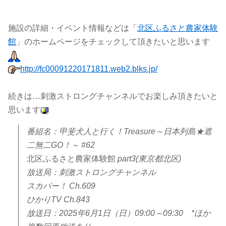
施設の詳細・イベント情報などは「
北区ふるさと農家体験
館
」のホームページをチェックして頂きたいと思います
http://fc00091220171811.web2.blks.jp/
続きは…刺激ストロングチャンネルでお楽しみ頂きたいと
思います
番組名：甲斐犬人と行く！Treasure～日本列島★遮
二無二GO！～ #62
北区ふるさと農家体験館
part3(東京都北区)
放送局：刺激ストロングチャンネル
スカパー！ Ch.609
ひかりTV Ch.843
放送日：2025年6月1日（日）09:00～09:30 *ほか