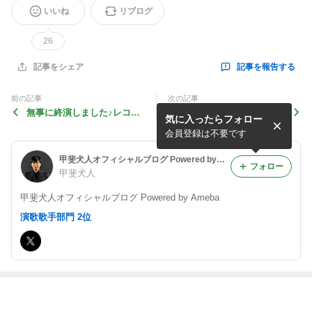
いいね
リブログ
26
記事を報告する
記事をシェア
前の記事
次の記事
無事に終演しました♪レコー
今日はスカパー！無料の日
気に入ったらフォロー
ドクイーン課題曲カラオケ大
「甲斐犬人と行く！Treasur
会2025／同時開催：くるみ
e～日本列島★遮二無二G
会員登録は不要です
ゆめ・木村木乃芭
O！～ #61」
甲斐犬人オフィシャルブログ Powered by Ameba
フォロー
甲斐犬人
甲斐犬人オフィシャルブログ Powered by Ameba
演歌歌手部門 2位
最近の画像つき記事