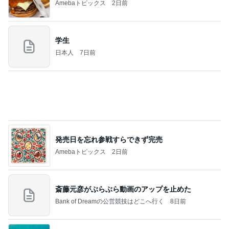
新登場ランキング
すべて見る
1
2
3
4
5
BEYOOOOO
ゆうこりん
島倉りか
石 安伊
蒼井心音
NDS
Ameba殿堂入りブログ
北斗晶
中川翔子
辻希美
売り切れでリベンジした桃のタルト
Amebaトピックス
1日前