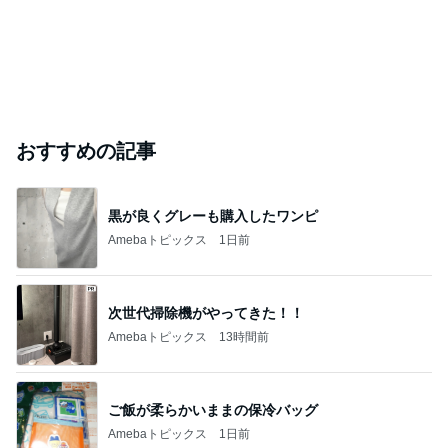
Bank of Dreamの公営競技はどこへ行く
8日前
演歌歌手部門ランキング
パク・ジュニ
藤あや子
甲斐犬人
辰巳ゆうと
山内惠介
ョン
もっと見る
女性に多い自閉症のカモフラージュ
Amebaトピックス
1日前
だいた 1番太らない気がする理由