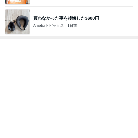
Amebaトピックス
1日前
レジェンド松下のなんでもプレゼン！
Amebaトピックス
13時間前
暑い日の仕事と自分と嫁の体調
Amebaトピックス
1日前
芸能人・有名人ブログ TOPへ
#
農家
【初公開！】【期間限定】メイのチャネラーの正
体を初めて明かします
「ポートレート スタジオ ファイン」 ＝「ファイン
2026年8月6日