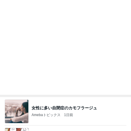
Amebaトピックス
2日前
７人待ち
沢田聖子オフィシャルブログ「In My Heartな旅日
2日前
記」by Ameba
ヒデ iPhoneからの乗り換え悩み
Amebaトピックス
1日前