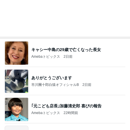
メディア コンテンツ ジャパン」
幽霊のような ピーマン
御前崎フルーツファーム
2026年8月6日
さつまいも 収穫
御前崎フルーツファーム
2026年8月6日
このハッシュタグの記事を見る
暑くて作る気力がない日の晩ご飯
Amebaトピックス
2日前
学生
日本人
7日前