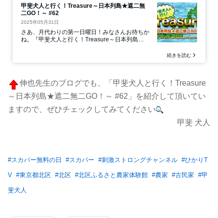
伸也先生のブログでも、「甲斐犬人と行く！Treasure
～日本列島★遮二無二GO！～ #62」を紹介して頂いてい
ますので、ぜひチェックしてみてください
甲斐 犬人
#
スカパー無料の日
#
スカパー
#
刺激ストロングチャンネル
#
ひかりT
V
#
東京都北区
#
北区
#
北区ふるさと農家体験館
#
農家
#
古民家
#
甲
斐犬人