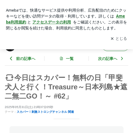
今日はスカパー！無料の日「甲斐犬人と行く！Treasure～日本
列島★遮二無二GO！～ #62」 | 甲斐犬人オフィシャルブログ
アプリをダウンロードして
ブログの更新通知
を受け取りまし
開く
Powered by Ameba
ょう。
甲斐犬人オフィシャルブログ
フォロー
前の記事へ
一覧
次の記事へ
今日はスカパー！無料の日「甲斐
犬人と行く！Treasure～日本列島★遮
二無二GO！～ #62」
2025年05月31日(土) 21時37分05秒
テーマ：
スカパー！刺激ストロングチャンネル 関連