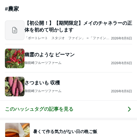
娘の未来と家の安寧のための出費
Amebaトピックス
1日前
オフィシャルブロガーランキング
総合ランキング
すべて見る
1
2
3
市川團十郎白
小林麻央
だいたひかる
桃
クロ
猿
急上昇ランキング
すべて見る
1
2
3
4
5
AKB48
たんぽぽ川村
北村総一朗
北別府学
OCHA NORM
エミコ
A