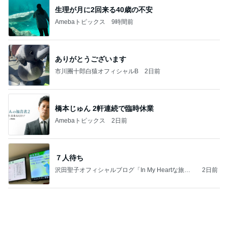
(長期保存カレーライスセット)
たかたんのコストコ通への道
7日前
人を変えられると思い失敗した結婚
Amebaトピックス
1日前
力強いジャンプをまるで天上の美しさのように軽や
かに着氷その芸術性によって心奪われる魔法を織り
なす
フィギュアスケート応援（くまはともだち）
1日前
転倒し手伝ってくれた心優しい青年
Amebaトピックス
10時間前
2026/07/27(K) 4本