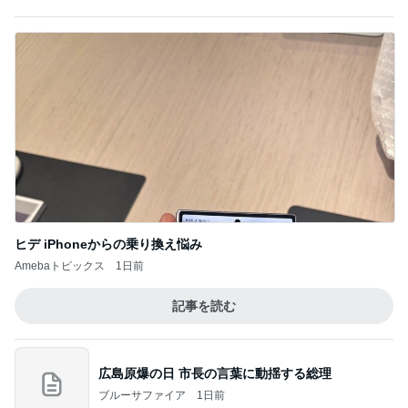
何でかな？何でだろ？
10日前
公式の約65%offだったコストコ商品
Amebaトピックス
1日前
義母は観念した？
トンデモ義母ンヌからのストレスがヤバい。
1日前