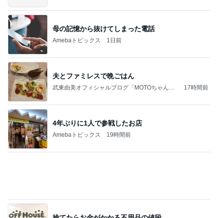
假屋崎省吾 愛犬の6歳の誕生日
Amebaトピックス
18時間前
記事を読む
堀ちえみ 朝早いため眠い様子
Amebaトピックス
10時間前
良心的な事業所ほど経営は苦しく、障害ある子の居
場所「放課後デイサービス」で深刻化する理念と現
実の
立石美津子オフィシャルブログ「テキトー母さんの
1日前
すすめ」Powered by Ameba