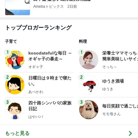
Amebaトピックス
2日前
トップブロガーランキング
子育て
料理
1
1
kosodatefulな毎日 ～
栄養士ママそっち
オギャ子の暴走～
簡単美味しいサイ
献立
オギャ子
そっち～
2
2
日曜日は９時まで寝た
ゆうき酒場
い。
ゆうき
あべかわ
3
3
四十路シンパパの家族
毎日笑顔で過ごし
日記
モモ母さん
はやパパ
もっと見る