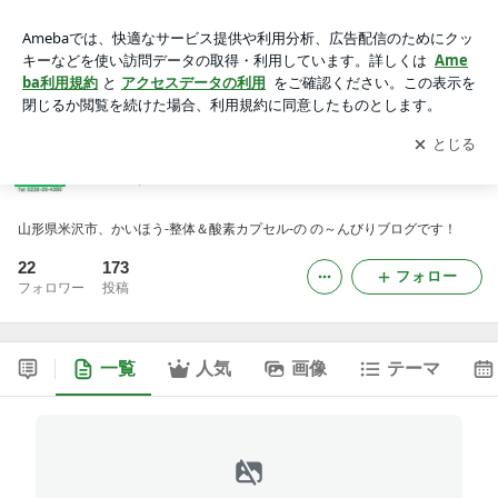
かいほう-整体＆酸素カプセル-
アプリをダウンロードして
ブログの更新通知
を受け取りまし
開く
ょう。
かいほう-整体＆酸素カプセル-
山形県米沢市、かいほう‐整体＆酸素カプセル‐の の～んびりブログです！
22
173
フォロー
フォロワー
投稿
一覧
人気
画像
テーマ