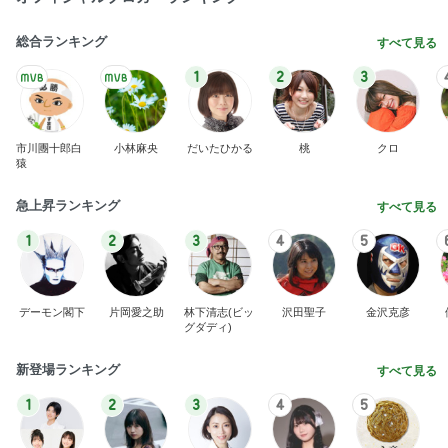
総合ランキング
すべて見る
1
2
3
市川團十郎白
小林麻央
だいたひかる
桃
クロ
猿
急上昇ランキング
すべて見る
1
2
3
4
5
デーモン閣下
片岡愛之助
林下清志(ビッ
沢田聖子
金沢克彦
グダディ)
新登場ランキング
すべて見る
1
2
3
4
5