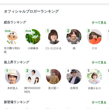
オフィシャルブロガーランキング
総合ランキング
すべて見る
1
2
3
市川團十郎白
小林麻央
だいたひかる
桃
クロ
猿
急上昇ランキング
すべて見る
1
2
3
4
5
木村直人
BEYOOOOO
美川憲一
吉岡淳
水森かおり
NDS
新登場ランキング
すべて見る