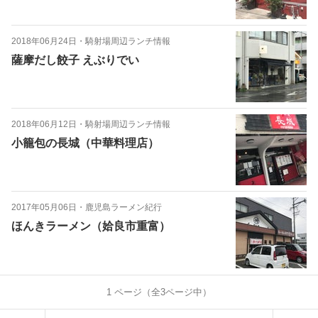
2018年06月24日
・
騎射場周辺ランチ情報
薩摩だし餃子 えぶりでい
2018年06月12日
・
騎射場周辺ランチ情報
小籠包の長城（中華料理店）
2017年05月06日
・
鹿児島ラーメン紀行
ほんきラーメン（姶良市重富）
1
ページ（全
3
ページ中）