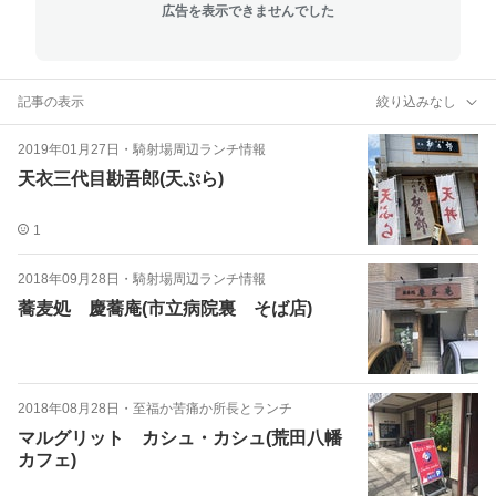
広告を表示できませんでした
記事の表示
絞り込みなし
2019年01月27日
・
騎射場周辺ランチ情報
天衣三代目勘吾郎(天ぷら)
1
2018年09月28日
・
騎射場周辺ランチ情報
蕎麦処 慶蕎庵(市立病院裏 そば店)
2018年08月28日
・
至福か苦痛か所長とランチ
マルグリット カシュ・カシュ(荒田八幡
カフェ)