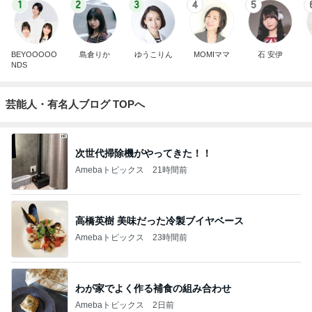
1
2
3
4
5
BEYOOOOO
島倉りか
ゆうこりん
MOMIママ
石 安伊
NDS
芸能人・有名人ブログ TOPへ
次世代掃除機がやってきた！！
Amebaトピックス
21時間前
高橋英樹 美味だった冷製ブイヤベース
Amebaトピックス
23時間前
わが家でよく作る補食の組み合わせ
Amebaトピックス
2日前