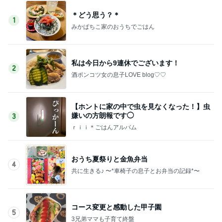
＊どう思う？＊
1
みかぱちこ家のおうちでごはん
私は今日から9連休でございます！
2
酒ポンコツ女の息子LOVE blog♡♡
【ホントに家の中で虫を見なくなった！】虫
嫌いの方朗報です◯
3
ｒｉｉ＊ごはんアルバム
おうち夏祭りと金魚弁当
4
共に生きる♪ 〜*車椅子の息子とお弁当の記録*〜
コース変更と感動した甲子園
5
3兄弟ママも子育て終盤