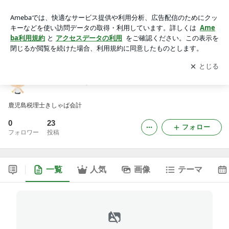
鹿児島税理士きしゃば会計
アプリをダウンロードして
ブログの更新通知
を受け取りまし
開く
ょう。
鹿児島税理士きしゃば会計
鹿児島税理士きしゃば会計
0
23
フォロー
フォロワー
投稿
一覧
人気
画像
テーマ