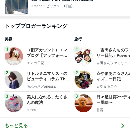
Amebaトピックス
1日前
トップブロガーランキング
美容
旅行
1
1
（旧アカウント）エマ
「吉田さんちのフ
ブログ【アラフォー会
リー日記」Powere
社売却セカンドライ
y Ameba 吉田さ
エマの日記
吉田さんファミリー
フ】
ミリーオフィシャ
ログ
2
2
リトルミニマリストの
☆やまあこ☆さん
ビューティコラム The
ィズニー日記
little minimalist's bea
あねっさ／anessa
☆やまあこ☆
uty colum
3
3
美人になれる、たくさ
日々是甘露2〜デ
んの魔法
ー風味〜
hiromi
甘露
もっと見る