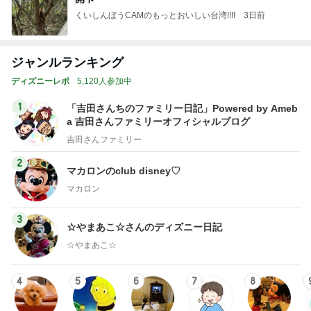
くいしんぼうCAMのもっとおいしい台湾!!!!
3日前
ジャンルランキング
ディズニーレポ
5,120人参加中
1
「吉田さんちのファミリー日記」Powered by Ameb
a 吉田さんファミリーオフィシャルブログ
吉田さんファミリー
2
マカロンのclub disney♡
マカロン
3
☆やまあこ☆さんのディズニー日記
☆やまあこ☆
4
5
6
7
8