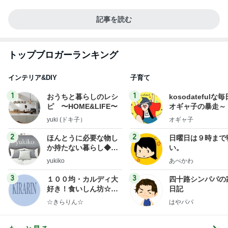
記事を読む
トップブロガーランキング
インテリア&DIY
子育て
1
1
おうちと暮らしのレシ
kosodatefulな毎
ピ 〜HOME&LIFE〜
オギャ子の暴走～
yuki (ドキ子）
オギャ子
2
2
ほんとうに必要な物し
日曜日は９時まで
か持たない暮らし◆Ke
い。
ep Life Simple◆〜イ
yukiko
あべかわ
ンテリアのきろく〜
3
3
１００均・カルディ大
四十路シンパパの
好き！食いしん坊☆き
日記
らりん☆のブログ
☆きらりん☆
はやパパ