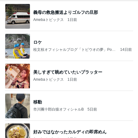
義母の救急搬送よりゴルフの旦那
Amebaトピックス
1日前
ロケ
桂文枝オフィシャルブログ「トビウオの夢」Pow
14日前
ered by Ameba
美しすぎて眺めていたいプラッター
Amebaトピックス
1日前
移動
市川團十郎白猿オフィシャルB
5日前
好みではなかったカルディの即席めん