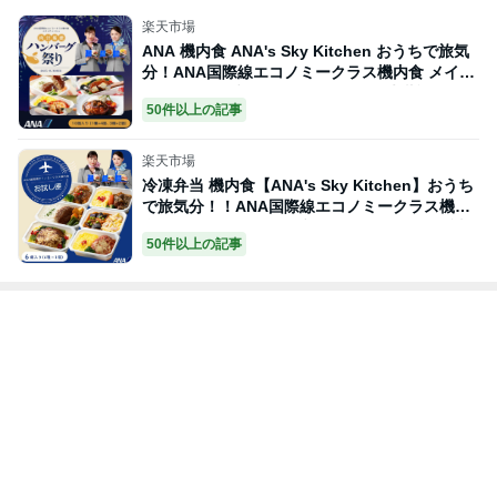
楽天市場
ANA 機内食 ANA's Sky Kitchen おうちで旅気
分！ANA国際線エコノミークラス機内食 メイン
ディッシュ ブルーリストランテ 肉汁堪能！ハン
50件以上の記事
バーグ祭り 夏福袋 10個入り ANA国際線 機
内食 冷凍弁当 お弁当 お取り寄せグルメ 洋食 an
a 冷凍 ギフト仕送り夜食 福袋 夏休み
楽天市場
冷凍弁当 機内食【ANA's Sky Kitchen】おうち
で旅気分！！ANA国際線エコノミークラス機内
食 メインディッシュ ブルーリストランテ お試
50件以上の記事
し便 6個入り お弁当 お取り寄せグルメ 温めるだ
け 時短 洋食 ana 機内食 冷凍 食べ物 ギフト仕
送り夜食