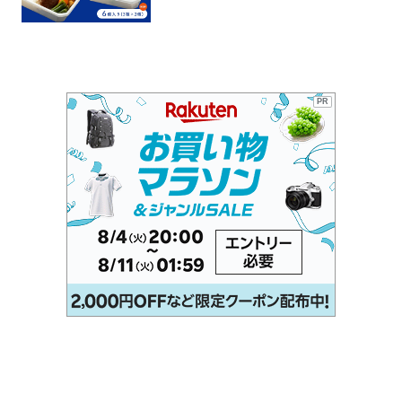
6個入り 冷凍弁当 お弁当 お取り寄せ
グルメ 温めるだけ 簡単 時短 洋食 和
食 ana アナ機内食 冷凍 食べ物 ギフ
ト仕送り夜食
PR