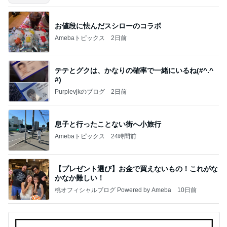
～
お値段に怯んだスシローのコラボ
Amebaトピックス
2日前
テテとグクは、かなりの確率で一緒にいるね(#^.^
#)
Purplevjkのブログ
2日前
息子と行ったことない街へ小旅行
Amebaトピックス
24時間前
【プレゼント選び】お金で買えないもの！これがな
かなか難しい！
桃オフィシャルブログ Powered by Ameba
10日前