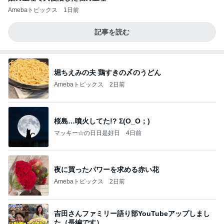
Amebaトピックス
1日前
記事を読む
堀ちえみの夫 鶏すきの〆のうどん
Amebaトピックス
2日前
桜島…噴火してた!? Σ(O_O；)
マッキー☆の日日是好日
4日前
夜に買ったパワーを求める赤い花
Amebaトピックス
2日前
吉田さんファミリー語り部YouTubeアップしまし
た（長編です）