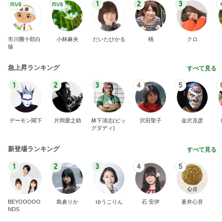
1
2
3
市川團十郎白
小林麻央
だいたひかる
桃
クロ
猿
急上昇ランキング
すべて見る
1
2
3
4
5
デーモン閣下
片岡愛之助
林下清志(ビッ
沢田聖子
金沢克彦
グダディ)
新登場ランキング
すべて見る
1
2
3
4
5
BEYOOOOO
島倉りか
ゆうこりん
石 安伊
蒼井心音
NDS