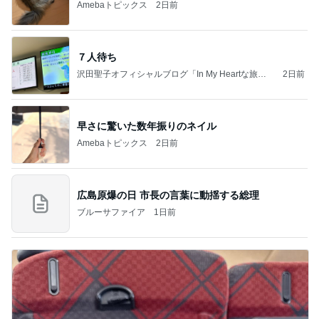
Amebaトピックス
2日前
７人待ち
沢田聖子オフィシャルブログ「In My Heartな旅日
2日前
記」by Ameba
早さに驚いた数年振りのネイル
Amebaトピックス
2日前
広島原爆の日 市長の言葉に動揺する総理
ブルーサファイア
1日前