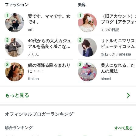
ファッション
美容
1
1
妻です。ママです。女
（旧アカウント）
です。
ブログ【アラフォ
社売却セカンドラ
eri.
エマの日記
フ】
2
2
40代からの大人カジュ
リトルミニマリス
アルを品良く着こなす
ビューティコラム 
ファッションブログ
little minimalist'
えりん
あねっさ／anessa
uty colum
3
3
銀の滴降る降るまわり
美人になれる、た
に・・・
んの魔法
illallan
hiromi
もっと見る
オフィシャルブロガーランキング
総合ランキング
すべて見る