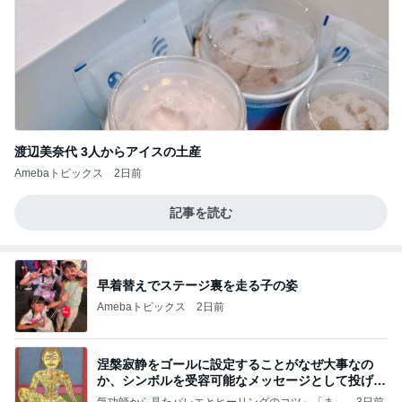
渡辺美奈代 3人からアイスの土産
Amebaトピックス
2日前
記事を読む
早着替えでステージ裏を走る子の姿
Amebaトピックス
2日前
涅槃寂静をゴールに設定することがなぜ大事なの
か、シンボルを受容可能なメッセージとして投げる
ことが
気功師から見たバレエとヒーリングのコツ～「まと
3日前