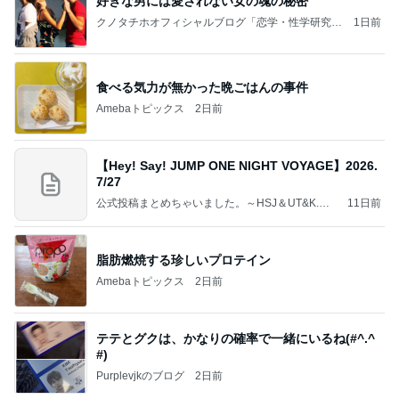
好きな男には愛されない女の魂の秘密
クノタチホオフィシャルブログ「恋学・性学研究
1日前
室」Powered by Ameba
食べる気力が無かった晩ごはんの事件
Amebaトピックス
2日前
【Hey! Say! JUMP ONE NIGHT VOYAGE】2026.
7/27
公式投稿まとめちゃいました。～HSJ＆UT&K.O.
11日前
～
脂肪燃焼する珍しいプロテイン
Amebaトピックス
2日前
テテとグクは、かなりの確率で一緒にいるね(#^.^
#)
Purplevjkのブログ
2日前