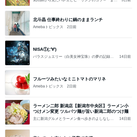
いのば」ブログ
北斗晶 仕事終わりに鍋のままランチ
Amebaトピックス
2日前
NISA①(;'∀')
パラスジュエリー（白美女神宝珠）の夢の記録
14日前
（続編）
フルーツみたいなミニトマトのマリネ
Amebaトピックス
2日前
ラーメン二郎 新潟店【新潟市中央区】ラーメン小
つけメン変更 ツルパツ麺が旨い新潟二郎のつけ麺
主に新潟グルメとラーメン食べ歩きのよしなしご
14日前
と