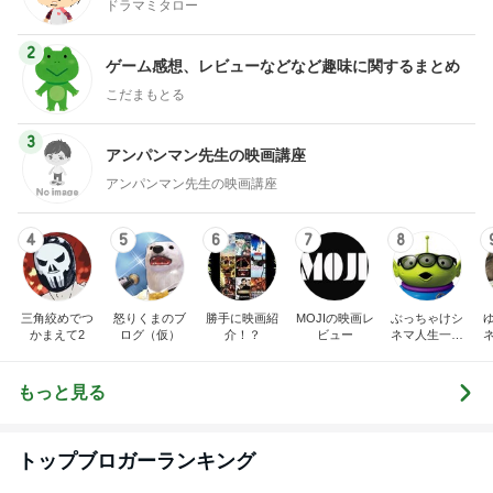
ドラマミタロー
2
ゲーム感想、レビューなどなど趣味に関するまとめ
こだまもとる
3
アンパンマン先生の映画講座
アンパンマン先生の映画講座
4
5
6
7
8
三角絞めでつ
怒りくまのブ
勝手に映画紹
MOJIの映画レ
ぶっちゃけシ
かまえて2
ログ（仮）
介！？
ビュー
ネマ人生一直
線！❁
もっと見る
トップブロガーランキング