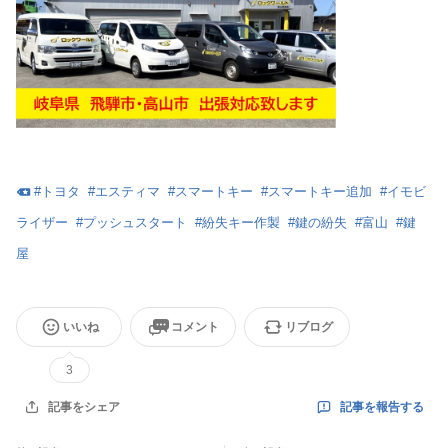
#
トヨタ
#
エスティマ
#
スマートキー
#
スマートキー追加
#
イモビ
ライザー
#
プッシュスタート
#
紛失キー作製
#
鍵の紛失
#
富山
#
鍵
屋
いいね
コメント
リブログ
3
記事を報告する
記事をシェア