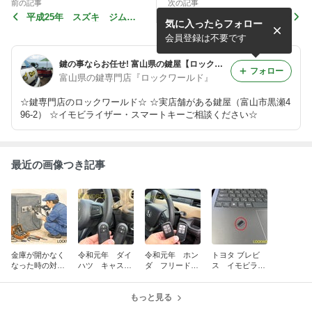
前の記事
次の記事
平成25年 スズキ ジムニ
令和３年 トヨタ アルファ
気に入ったらフォロー
ー キーレス作製 富山の鍵
ード スマートキー作製 富
屋
山の鍵屋
会員登録は不要です
鍵の事ならお任せ! 富山県の鍵屋【ロックワールド】
フォロー
富山県の鍵専門店『ロックワールド』
☆鍵専門店のロックワールド☆ ☆実店舗がある鍵屋（富山市黒瀬4
96-2） ☆イモビライザー・スマートキーご相談ください☆
最近の画像つき記事
金庫が開かなく
令和元年 ダイ
令和元年 ホン
トヨタ ブレビ
なった時の対処
ハツ キャス
ダ フリード
ス イモビライ
法
ト スマートキ
スマートキー追
ザーデータ作製
ー追加作製 富
加作製 富山の
山の鍵屋
もっと見る
鍵屋