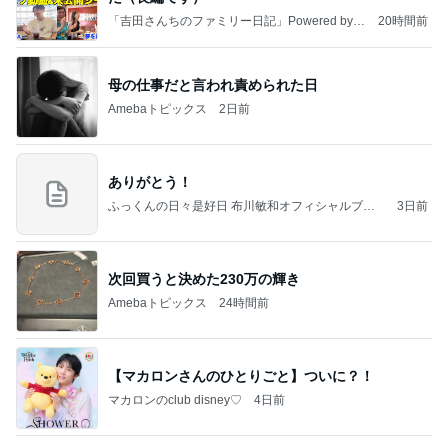
「吉田さんちのファミリー日記」Powered by A
20時間前
meba 吉田さんファミリーオフィシャルブログ
母の仕事だと言われ責められた日
Amebaトピックス
2日前
ありがとう！
ふっくんの日々是好日 布川敏和オフィシャルブロ
3日前
グ
次回買うと決めた230万の輝き
Amebaトピックス
24時間前
【マカロンさんのひとりごと】ついに？！
マカロンのclub disney♡
4日前