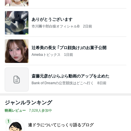
ありがとうございます
市川團十郎白猿オフィシャルB
2日前
辻希美の長女 ｢プロ顔負け｣のお菓子公開
Amebaトピックス
1日前
斎藤元彦がぶらぶら動画のアップを止めた
Bank of Dreamの公営競技はどこへ行く
8日前
ジャンルランキング
映画レビュー
7,028人参加中
1
連ドラについてじっくり語るブログ