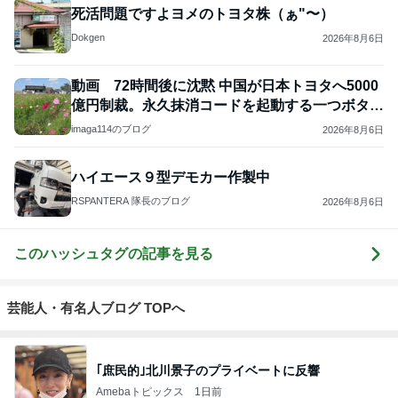
死活問題ですよヨメのトヨタ株（ぁ"〜）
Dokgen
2026年8月6日
動画 72時間後に沈黙 中国が日本トヨタへ5000
億円制裁。永久抹消コードを起動する一つボタン
何
imaga114のブログ
2026年8月6日
ハイエース９型デモカー作製中
RSPANTERA 隊長のブログ
2026年8月6日
このハッシュタグの記事を見る
芸能人・有名人ブログ TOPへ
｢庶民的｣北川景子のプライベートに反響
Amebaトピックス
1日前