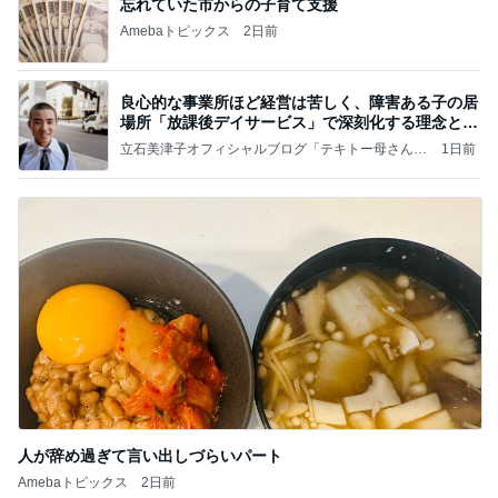
忘れていた市からの子育て支援
Amebaトピックス
2日前
良心的な事業所ほど経営は苦しく、障害ある子の居
場所「放課後デイサービス」で深刻化する理念と現
実の
立石美津子オフィシャルブログ「テキトー母さんの
1日前
すすめ」Powered by Ameba
人が辞め過ぎて言い出しづらいパート
Amebaトピックス
2日前