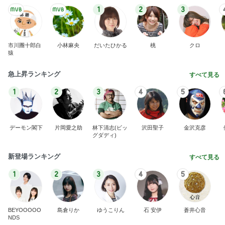
猿
急上昇ランキング
すべて見る
1
2
3
4
5
デーモン閣下
片岡愛之助
林下清志(ビッ
沢田聖子
金沢克彦
グダディ)
新登場ランキング
すべて見る
1
2
3
4
5
BEYOOOOO
島倉りか
ゆうこりん
石 安伊
蒼井心音
NDS
もったいないから食べた補食の残り
Amebaトピックス
1日前