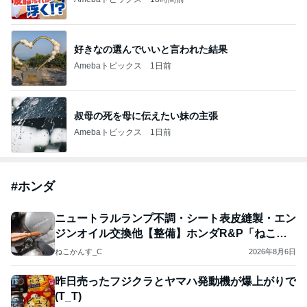
好きなの選んでいいと言われた結果
Amebaトピックス
1日前
叔母の死を母に伝えたい妹の主張
Amebaトピックス
1日前
#
ホンダ
ニュートラルランプ不調・シート表皮縫製・エン
ジンオイル交換他【整備】ホンダR&P「ねこぴ
いなつ」
ねこかんす_C
2026年8月6日
昨日売ったフジクラとヤマハ発動機が爆上がりで
(T_T)