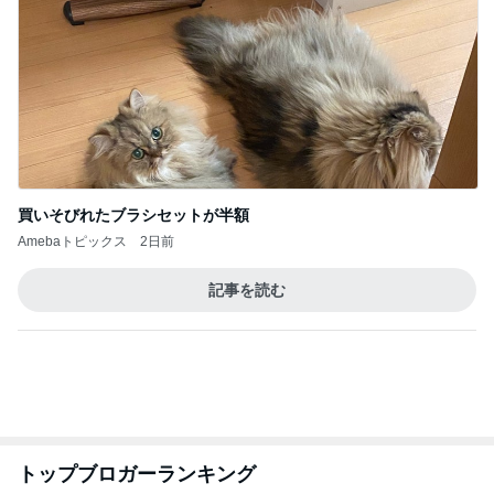
買いそびれたブラシセットが半額
Amebaトピックス
2日前
記事を読む
トップブロガーランキング
美容
旅行
1
1
（旧アカウント）エマ
「吉田さんちのフ
ブログ【アラフォー会
リー日記」Powere