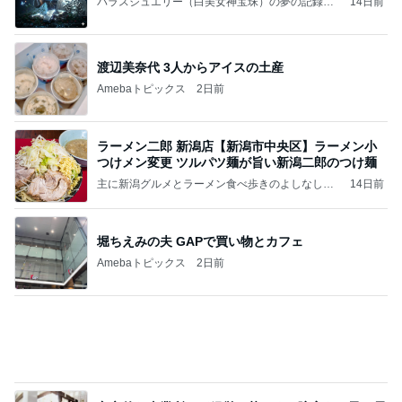
Amebaトピックス
2日前
ラーメン二郎 新潟店【新潟市中央区】ラーメン小
つけメン変更 ツルパツ麺が旨い新潟二郎のつけ麺
主に新潟グルメとラーメン食べ歩きのよしなしご
14日前
と
堀ちえみの夫 GAPで買い物とカフェ
Amebaトピックス
2日前
良心的な事業所ほど経営は苦しく、障害ある子の居
場所「放課後デイサービス」で深刻化する理念と現
実の
立石美津子オフィシャルブログ「テキトー母さんの
1日前
すすめ」Powered by Ameba