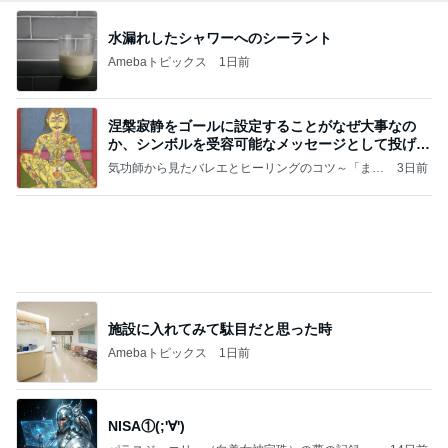
涅槃寂静をゴールに設定することがなぜ大事なの
か、シンボルを受容可能なメッセージとして投げる
ことが
気功師から見たバレエとヒーリングのコツ～「まと
3日前
いのば」ブログ
施設に入れてみて駄目だと思った時
Amebaトピックス
1日前
NISA①(;'∀')
パラスジュエリー（白美女神宝珠）の夢の記録
14日前
（続編）
渡辺美奈代 3人からアイスの土産