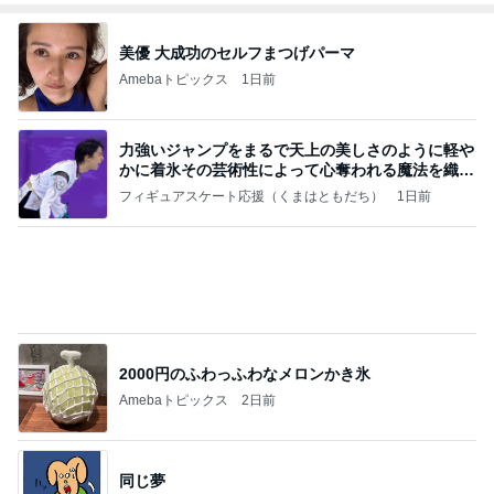
力強いジャンプをまるで天上の美しさのように軽や
かに着氷その芸術性によって心奪われる魔法を織り
なす
フィギュアスケート応援（くまはともだち）
1日前
2000円のふわっふわなメロンかき氷
Amebaトピックス
2日前
同じ夢
四コマ戦士 パパ戦記
10日前
夢の未来を体験できるという好奇心