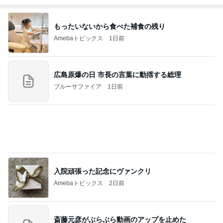
広島原爆の日 市長の言葉に動揺する総理
ブルーサファイア
1日前
入院頑張った記念にヴァンクリ
Amebaトピックス
2日前
斎藤元彦がぶらぶら動画のアップを止めた
Bank of Dreamの公営競技はどこへ行く
8日前
400円でガチャれた可愛いエコバッグ