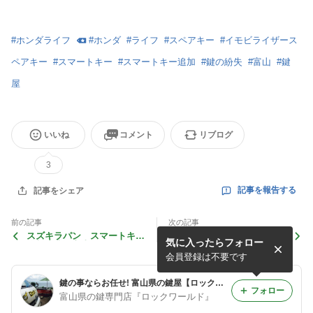
#
ホンダライフ
#
ホンダ
#
ライフ
#
スペアキー
#
イモビライザース
ペアキー
#
スマートキー
#
スマートキー追加
#
鍵の紛失
#
富山
#
鍵
屋
いいね
コメント
リブログ
3
記事を報告する
記事をシェア
前の記事
次の記事
スズキラパン スマートキー
トヨタカムリ スマートキー
気に入ったらフォロー
追加作業 富山の鍵屋
追加作業 富山の鍵屋
会員登録は不要です
鍵の事ならお任せ! 富山県の鍵屋【ロックワールド】
フォロー
富山県の鍵専門店『ロックワールド』