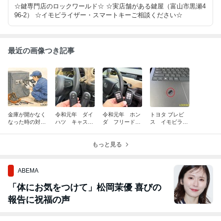
☆鍵専門店のロックワールド☆ ☆実店舗がある鍵屋（富山市黒瀬4
96-2） ☆イモビライザー・スマートキーご相談ください☆
最近の画像つき記事
金庫が開かなく
令和元年 ダイ
令和元年 ホン
トヨタ ブレビ
なった時の対処
ハツ キャス
ダ フリード
ス イモビライ
法
ト スマートキ
スマートキー追
ザーデータ作製
ー追加作製 富
加作製 富山の
山の鍵屋
もっと見る
鍵屋
ABEMA
「体にお気をつけて」松岡茉優 喜びの
報告に祝福の声