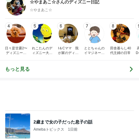
☆やまあこ☆さんのディズニー日記
☆やまあこ☆
4
5
6
7
8
日々是甘露2〜
れこたんのデ
I＆Cママ 我
ととちゃんの
田舎暮らし40
ディズニー風
ィズニー大好
が家のディズ
イマジネーシ
代主婦の日常
Ꭰ
味〜
き♡孫4人
ニー♡ブログ
ョンタイム
もっと見る
2歳まで女の子だった息子の話
Amebaトピックス
1日前
ご飯の進むメインになる作り置き
Amebaトピックス
2日前