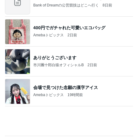
Amebaトピックス
2日前
ありがとうございます
市川團十郎白猿オフィシャルB
2日前
会場で見つけた念願の漢字アイス
Amebaトピックス
19時間前
７人待ち
沢田聖子オフィシャルブログ「In My Heartな旅日
2日前
記」by Ameba