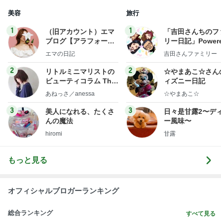
社売却セカンドライ
y Ameba 吉田さ
エマの日記
吉田さんファミリー
フ】
ミリーオフィシャ
ログ
2
2
リトルミニマリストの
☆やまあこ☆さん
ビューティコラム The
ィズニー日記
little minimalist's bea
あねっさ／anessa
☆やまあこ☆
uty colum
3
3
美人になれる、たくさ
日々是甘露2〜デ
んの魔法
ー風味〜
hiromi
甘露
もっと見る
オフィシャルブロガーランキング
総合ランキング
すべて見る
1
2
3
市川團十郎白
小林麻央
だいたひかる
桃
クロ