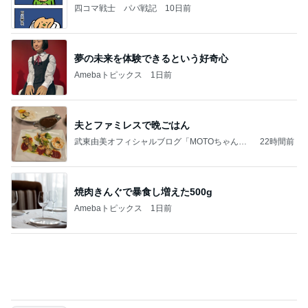
Amebaトピックス
1日前
夫とファミレスで晩ごはん
武東由美オフィシャルブログ「MOTOちゃんと
22時間前
のはっぴぃな毎日」Powered by Ameba
焼肉きんぐで暴食し増えた500g
Amebaトピックス
1日前
学生
日本人
7日前