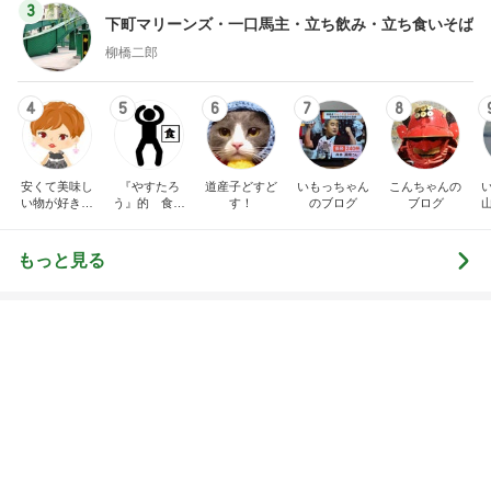
3
下町マリーンズ・一口馬主・立ち飲み・立ち食いそば
柳橋二郎
4
5
6
7
8
安くて美味し
『やすたろ
道産子どすど
いもっちゃん
こんちゃんの
い物が好き☆
う』的 食の
す！
のブログ
ブログ
彡
備忘録
もっと見る