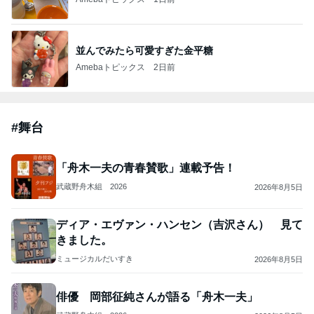
並んでみたら可愛すぎた金平糖
Amebaトピックス
2日前
#
舞台
「舟木一夫の青春賛歌」連載予告！
武蔵野舟木組 2026
2026年8月5日
ディア・エヴァン・ハンセン（吉沢さん） 見て
きました。
ミュージカルだいすき
2026年8月5日
俳優 岡部征純さんが語る「舟木一夫」