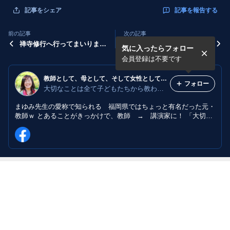
記事を報告する
記事をシェア
前の記事
次の記事
禅寺修行へ行ってまいりま
『先生！』と声をかけてくれ
気に入ったらフォロー
す！
た愛
会員登録は不要です
教師として、母として、そして女性として～香葉村真由美～
フォロー
大切なことは全て子どもたちから教わった
まゆみ先生の愛称で知られる 福岡県ではちょっと有名だった元・
教師ｗ とあることがきっかけで、教師 → 講演家に！ 「大切な
ことは全て教室で子どもたちに教えてもらった」 実際に教室で起
きたストーリーをつづらせて頂きます！