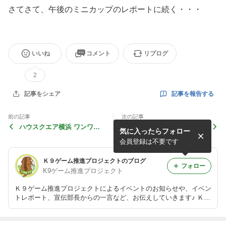
さてさて、午後のミニカップのレポートに続く・・・
いいね
コメント
リブログ
2
記事を報告する
記事をシェア
前の記事
次の記事
ハウスクエア横浜 ワンワン
レポート ドッグフェスタ2
気に入ったらフォロー
フェスタ でのレポート（ミ
013
ニカップ編）
会員登録は不要です
Ｋ９ゲーム推進プロジェクトのブログ
フォロー
K9ゲーム推進プロジェクト
Ｋ９ゲーム推進プロジェクトによるイベントのお知らせや、イベン
トレポート、宣伝部長からの一言など、お伝えしていきます♪ Ｋ９
ゲーム推進プロジェクトのＨＰも完成しました！→ http://www.k9g
ames-projects.com/