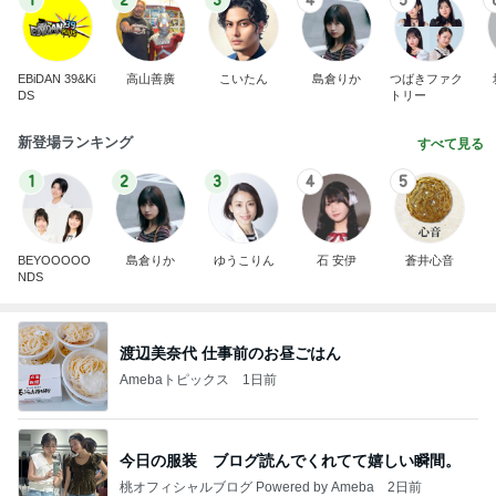
1
2
3
4
5
EBiDAN 39&Ki
高山善廣
こいたん
島倉りか
つばきファク
DS
トリー
新登場ランキング
すべて見る
1
2
3
4
5
BEYOOOOO
島倉りか
ゆうこりん
石 安伊
蒼井心音
NDS
渡辺美奈代 仕事前のお昼ごはん
Amebaトピックス
1日前
今日の服装 ブログ読んでくれてて嬉しい瞬間。
桃オフィシャルブログ Powered by Ameba
2日前