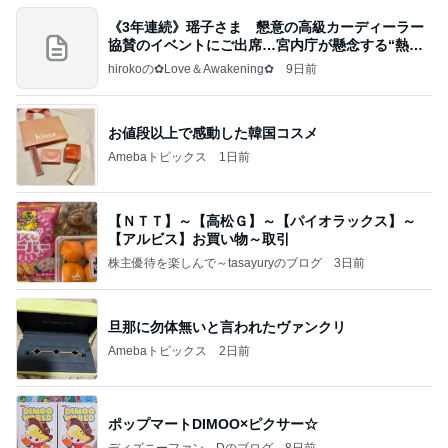
《3年連続》瑶子さま 懇意の高級カーディーラー
協賛のイベントにご出席…宮内庁が懸念する“熱心
すぎ
hirokoの✿Love＆Awakening✿
9日前
お値段以上で感動した韓国コスメ
Amebaトピックス
1日前
【ＮＴＴ】～【高松Ｇ】～【パイオラックス】～
【アルビス】お買い物～取引
株主優待を楽しんで～tasayuryのブログ
3日前
旦那に勿体無いと言われたヴァンクリ
Amebaトピックス
2日前
ポップマートDIMOO×ピクサー☆
ディズニーファン Dのブログ
8日前