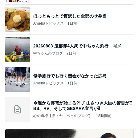
ほっともっとで贅沢した全部のせ弁当
Amebaトピックス
1日前
20260803 鬼郁隊4人衆で中ちゃん釣行 写メ
中ちゃんのブログ
2日前
修学旅行でも行く機会がなかった広島
Amebaトピックス
1日前
今週から停電が始まる?! 片山さつき大臣の警告がE
BS、RV、そしてGESARA宣言が⁈
心の道標【旧：ヤ～ベェのブログ】
18時間前