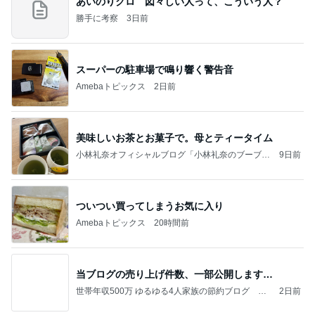
あいのりクロ 図々しい人って、こういう人？
勝手に考察
3日前
スーパーの駐車場で鳴り響く警告音
Amebaトピックス
2日前
美味しいお茶とお菓子で。母とティータイム
小林礼奈オフィシャルブログ「小林礼奈のブーブー
9日前
ブログ」Powered by Ameba
ついつい買ってしまうお気に入り
Amebaトピックス
20時間前
当ブログの売り上げ件数、一部公開します…
世帯年収500万 ゆるゆる4人家族の節約ブログ 〜
2日前
ケチ旦那と金銭感覚マヒ嫁の日々〜