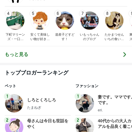
4
5
6
7
8
下町マリーン
安くて美味し
道産子どすど
いもっちゃん
たかまつせん
ズ・一口馬
い物が好き☆
す！
のブログ
いちの食い散
主・立ち飲
彡
らかし日記
み・立ち食い
そば
もっと見る
トップブロガーランキング
ペット
ファッション
1
1
妻です。ママです
しろとくろしろ
です。
たまねぎ
eri.
2
2
母さんは今日も世話を
40代からの大人
やく
アルを品良く着こ