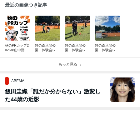
最近の画像つき記事
秋のPRカップ2
彩の森入間公
彩の森入間公
彩の森入間公
026＠山中湖
園 体験会レ
園 体験会レ
園 体験会レ
開催決定！
ポ ⑤
ポ ④
ポ ③
もっと見る
ABEMA
飯田圭織「誰だか分からない」激変し
た44歳の近影