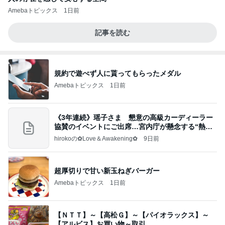
Amebaトピックス
1日前
記事を読む
規約で遊べず人に貰ってもらったメダル
Amebaトピックス
1日前
《3年連続》瑶子さま 懇意の高級カーディーラー
協賛のイベントにご出席…宮内庁が懸念する“熱心
すぎ
hirokoの✿Love＆Awakening✿
9日前
超厚切りで甘い新玉ねぎバーガー
Amebaトピックス
1日前
【ＮＴＴ】～【高松Ｇ】～【パイオラックス】～
【アルビス】お買い物～取引