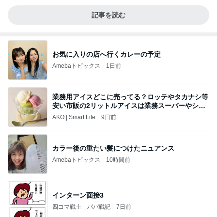
記事を読む
お気に入りの店へ行くカレーの予定
Amebaトピックス
1日前
業務用アイスどこに売ってる？ロッテやタカナシ等
安い市販の2リットルアイスは業務スーパーやシャ
トレ
AKO | Smart Life
9日前
カラー後の重たい髪につけたニュアンス
Amebaトピックス
10時間前
インターン面接3
四コマ戦士 パパ戦記
7日前