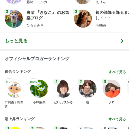
ファッションブロ
藤緒 ミルカ
えりん
3
3
白柴 『きなこ』 のお気
銀の滴降る降るま
楽ブログ
に・・・
ひろ☆みき
illallan
もっと見る
オフィシャルブロガーランキング
総合ランキング
すべて見る
1
2
3
市川團十郎白
小林麻央
だいたひかる
桃
クロ
猿
急上昇ランキング
すべて見る