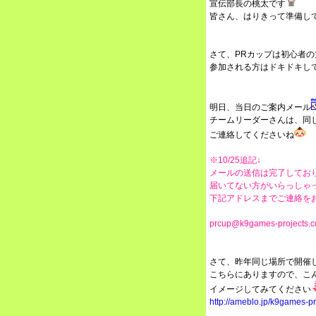
宣伝部長の桃太です
皆さん、はりきって準備し
さて、PRカップは初心者
参加される方はドキドキし
明日、当日のご案内メール
チームリーダーさんは、同
ご連絡してくださいね
※10/25追記↓
メールの送信は完了してお
届いてない方がいらっしゃ
下記アドレスまでご連絡を
prcup@k9games-projects.
さて、昨年同じ場所で開催し
こちらにありますので、こ
イメージしてみてください
http://ameblo.jp/k9games-p