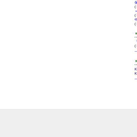
(
(
(
(