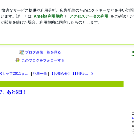
のメロンパン
新規登録
ロ
芸能人ブログ
人気ブログ
推進プロジェクトのブログ
によるイベントのお知らせや、イベントレポート、宣伝部長からの一言など、お伝えしてい
://www.k9games-projects.com/
ブログ画像一覧を見る
このブログをフォローする
秋のPRカップ2011まで、あと5日！
|
記事一覧
|
【お知らせ】 11月K9ゲームレッスン＠Andy Cafe（世田谷区）
まで、あと6日！