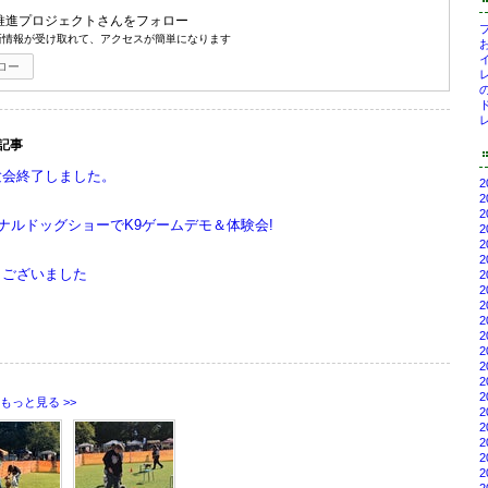
推進プロジェクト
さんをフォロー
ブ
新情報が受け取れて、アクセスが簡単になります
お
イ
ロー
レ
の
レ
の記事
験会終了しました。
2
2
2
ョナルドッグショーでK9ゲームデモ＆体験会!
2
2
2
うございました
2
2
2
2
2
2
2
2
2
もっと見る >>
2
2
2
2
2