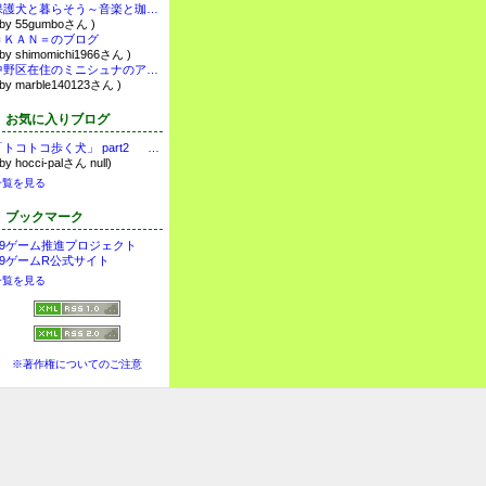
保護犬と暮らそう～音楽と珈琲で繋ぐ保護犬ボランティア（アグリドッグレスキュー）
 by 55gumboさん )
＝ＫＡＮ＝のブログ
 by shimomichi1966さん )
中野区在住のミニシュナのアメブロ
 by marble140123さん )
お気に入りブログ
「トコトコ歩く犬」 part2 http://hocci-pal.jp
 by hocci-palさん null)
一覧を見る
ブックマーク
K9ゲーム推進プロジェクト
K9ゲームR公式サイト
一覧を見る
※著作権についてのご注意