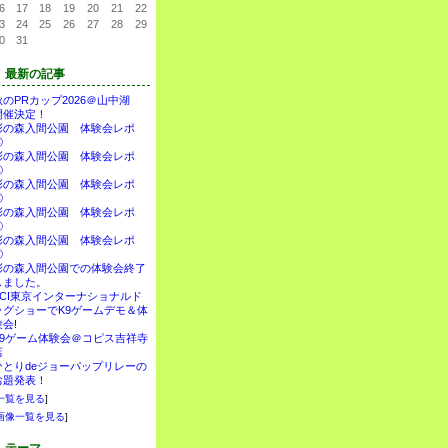
6
17
18
19
20
21
22
3
24
25
26
27
28
29
0
31
最新の記事
秋のPRカップ2026＠山中湖
開催決定！
彩の森入間公園 体験会レポ
⑤
彩の森入間公園 体験会レポ
④
彩の森入間公園 体験会レポ
③
彩の森入間公園 体験会レポ
②
彩の森入間公園 体験会レポ
①
彩の森入間公園での体験会終了
しました。
FCI東京インターナショナルド
ッグショーでK9ゲームデモ＆体
験会!
K9ゲーム体験会＠コピス吉祥寺
店
ひとりdeジョーパップリレーの
お題発表！
一覧を見る
]
画像一覧を見る
]