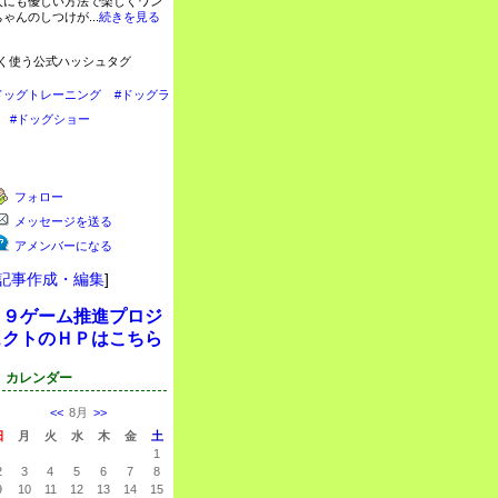
人にも優しい方法で楽しくワン
ちゃんのしつけが...
続きを見る
く使う公式ハッシュタグ
ドッグトレーニング
#ドッグラ
#ドッグショー
フォロー
メッセージを送る
アメンバーになる
記事作成・編集
]
Ｋ９ゲーム推進プロジ
ェクトのＨＰはこちら
カレンダー
<<
8月
>>
日
月
火
水
木
金
土
1
2
3
4
5
6
7
8
9
10
11
12
13
14
15