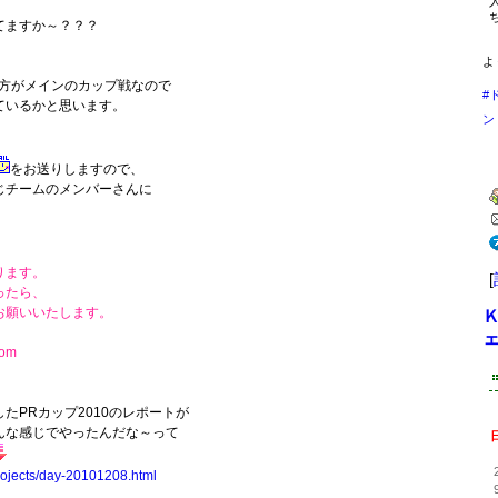
てますか～？？？
よ
の方がメインのカップ戦なので
#
ているかと思います。
ン
をお送りしますので、
じチームのメンバーさんに
ります。
[
ったら、
お願いいたします。
com
たPRカップ2010のレポートが
んな感じでやったんだな～って
rojects/day-20101208.html