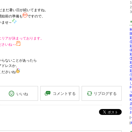
1
2
まだまだ暑い日が続いてますね。
3
開始前の準備も
ですので、
いませ～
エリアが決まっております。
ださいね～
からないことがあったら
アドレスか、
くださいね
リブログする
コメントする
いいね
ポスト
[
[