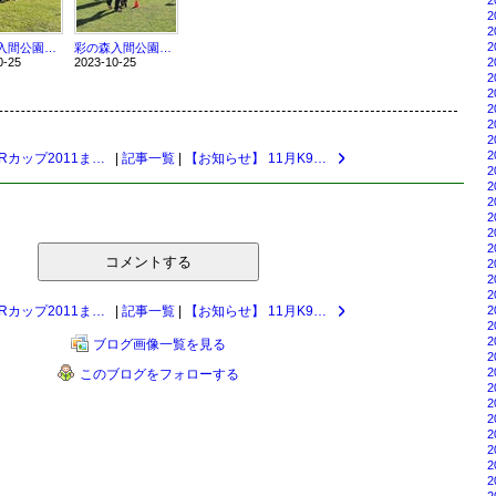
2
2
2
2
彩の森入間公園 体験会レポ ⑤
彩の森入間公園 体験会レポ ④
2
0-25
2023-10-25
2
2
2
2
2
2
秋のPRカップ2011まで、あと5日！
|
記事一覧
|
【お知らせ】 11月K9ゲームレッスン＠Andy Cafe（世田谷区）
2
2
2
2
2
2
コメントする
2
2
2
2
秋のPRカップ2011まで、あと5日！
|
記事一覧
|
【お知らせ】 11月K9ゲームレッスン＠Andy Cafe（世田谷区）
2
2
ブログ画像一覧を見る
2
2
このブログをフォローする
2
2
2
2
2
2
2