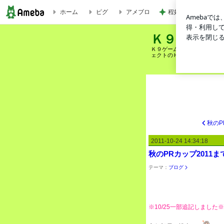
程好い華やかな甘さ
ホーム
ピグ
アメブロ
秋のPRカップ2011まで、あと6日！ | Ｋ９ゲーム推進プロジェクトのブログ
Ｋ９ゲーム
Ｋ９ゲーム推進プロジェクト
ェクトのＨＰも完成しました！→ http
2011-10-24 14:34:18
秋のPRカップ2011
テーマ：
ブログ
※10/25一部追記しました※