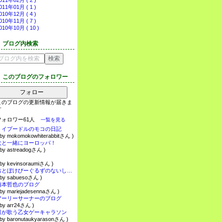
011年02月 ( 2 )
011年01月 ( 1 )
010年12月 ( 4 )
010年11月 ( 7 )
010年10月 ( 10 )
ブログ内検索
このブログのフォロワー
フォロー
このブログの更新情報が届きま
す
フォロワー61人
一覧を見る
トイプードルのモコの日記
 by mokomokowhiterabbitさん )
犬と一緒にヨーロッパ！
 by astreadogさん )
 by kevinsoraumiさん )
おとぼけびーぐるずのないしょ話・・・
 by sabuesoさん )
橋本哲也のブログ
 by mariejadesennaさん )
アーリーサーナーのブログ
 by arr24さん )
男が歌う乙女ゲーキャラソン
 by baronutaukyarasonさん )