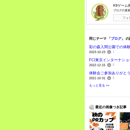
K9ゲーム
ブログの更
フォ
同じテーマ 「
ブログ
」 
彩の森入間公園での体
1
2023-10-23
FCI東京インターナシ
5
2022-12-15
体験会ご参加ありがと
5
2021-10-31
もっと見る >>
最近の画像つき記事