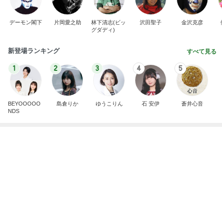
夫の施設入所で苦しくなる生活
Amebaトピックス
2日前
記事を読む
まさかの首が詰まった服での熱中症
Amebaトピックス
1日前
学生
日本人
7日前
絶対買う名品眉マスカラの限定色
Amebaトピックス
1日前