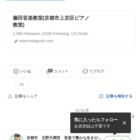
篠田音楽教室(京都市上京区ピアノ
教室)
(@shinoda.ongakukyousitu) •
2,366 Followers, 3,628 Following, 121 Posts - See Instagram ph
Instagram photos and videos
www.instagram.com
いいね
コメント
リブログ
26
記事を報告する
記事をシェア
次の記事
ご自宅にいながら、サークル
気に入ったらフォロー
メンバーさんと演奏交流！
会員登録は不要です
京都市 北野天満宮 音楽で豊かな生きがいを「一般社団法人 全日本らくらくピアノ協会」京都支部 1級認定講師 篠田 恭子