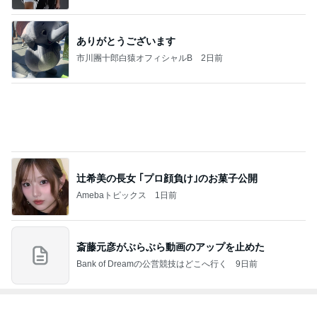
ありがとうございます
市川團十郎白猿オフィシャルB
2日前
辻希美の長女 ｢プロ顔負け｣のお菓子公開
Amebaトピックス
1日前
斎藤元彦がぶらぶら動画のアップを止めた
Bank of Dreamの公営競技はどこへ行く
9日前
ジャンルランキング
音楽レビュー
13,067人参加中
1
角野美智子ピアノ教室オフィシャルブログ
michikopiano