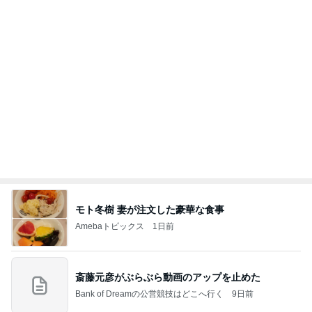
夫とファミレスで晩ごはん
武東由美オフィシャルブログ「MOTOちゃんとのは
1日前
っぴぃな毎日」Powered by Ameba
担任にいじめを報告したのが間違い
Amebaトピックス
15時間前
同じ夢
四コマ戦士 パパ戦記
10日前
パンの代わりにちまきが出た食事
Amebaトピックス
12時間前