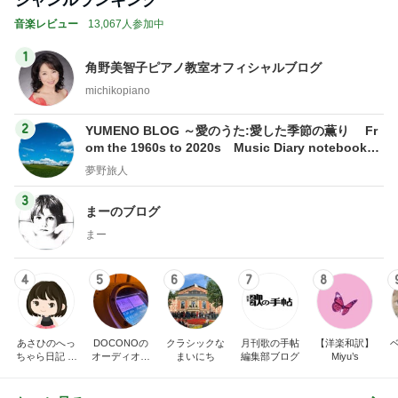
古村 夏仕様の弾性ストッキング
Amebaトピックス
1日前
堀ちえみの夫 妻とココスで注文忘れ
Amebaトピックス
1日前
神がかってる掃除機
Amebaトピックス
1時間前
夏休みは朝練と夜練のダブル
Amebaトピックス
12時間前