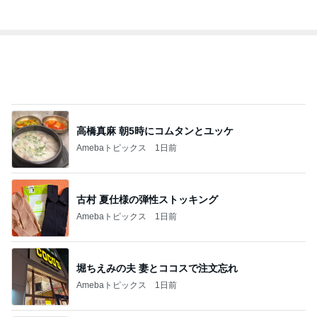
しろとくろしろ
リー日記」Powered b
たまねぎ
y Ameba 吉田さんファ
吉田さんファミリー
ミリーオフィシャルブ
ログ
2
2
☆やまあこ☆さんのデ
母さんは今日も世
ィズニー日記
やく
☆やまあこ☆
藤緒 ミルカ
3
3
日々是甘露2〜ディズニ
白柴 『きなこ』 
ー風味〜
楽ブログ
甘露
ひろ☆みき
もっと見る
オフィシャルブロガーランキング
総合ランキング
すべて見る
1
2
3