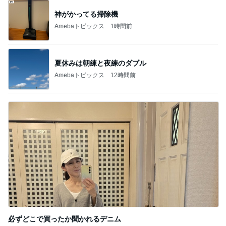
市川團十郎白
小林麻央
だいたひかる
桃
クロ
猿
急上昇ランキング
すべて見る
1
2
3
4
5
デーモン閣下
片岡愛之助
林下清志(ビッ
沢田聖子
金沢克彦
グダディ)
新登場ランキング
すべて見る
1
2
3
4
5
BEYOOOOO
島倉りか
ゆうこりん
石 安伊
蒼井心音
NDS
モト冬樹 妻が注文した豪華な食事