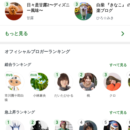
広島原爆の日 市長の言葉に動揺する総理
ブルーサファイア
1日前
体感を信じて諦めたフラダンス
Amebaトピックス
12時間前
７人待ち
沢田聖子オフィシャルブログ「In My Heartな旅日
2日前
記」by Ameba