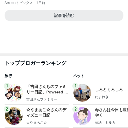
Amebaトピックス
1日前
斎藤元彦がぶらぶら動画のアップを止めた
Bank of Dreamの公営競技はどこへ行く
9日前
丸亀の汁まで全部飲んだうどん
Amebaトピックス
1日前
ありがとうございます
市川團十郎白猿オフィシャルB
2日前
心が救われたママ友の優しい一言
Amebaトピックス
14時間前