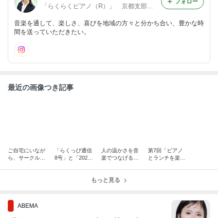
フォロー
「らくらくピアノ（R）」 京都支部 1級認定講師 篠田恭子
音楽を通して、楽しさ、喜びを地域の方々と分かち合い、豊かな時
間を送っていただきたい。
最近の画像つき記事
ご自宅にいなが
「らくっぴ通信
人の温かさを音
第7回「ピアノ
ら、サークルメ
8号」と「2020
楽でつなげる！
とランチを楽し
ンバーさんと演
グレード認定47i
「らくらくピア
む会」開催。
奏交流！
n京都」
ノグレード認定
『聴いて・見
もっと見る
47in京都2020」
て・楽しめる』
「超楽譜」大好
評！！
ABEMA