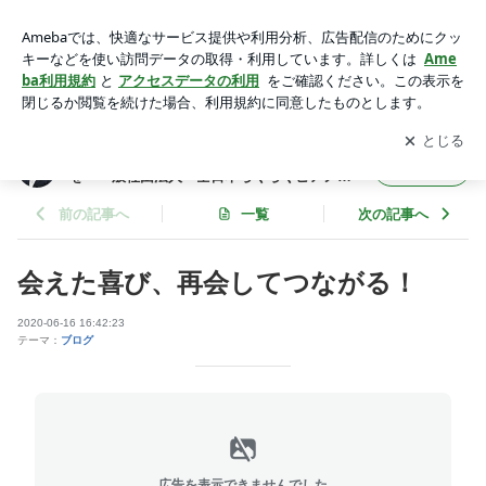
会えた喜び、再会してつながる！ | 京都市 北野天満宮 音楽
で豊かな生きがいを「一般社団法人 全日本らくらくピアノ協
アプリをダウンロードして
ブログの更新通知
を受け取りまし
開く
会」京都支部 1級認定講師 篠田 恭子
ょう。
京都市 北野天満宮 音楽で豊かな生きがい
フォロー
を「一般社団法人 全日本らくらくピアノ協
会」京都支部 1級認定講師 篠田 恭子
前の記事へ
一覧
次の記事へ
会えた喜び、再会してつながる！
2020-06-16 16:42:23
テーマ：
ブログ
広告を表示できませんでした