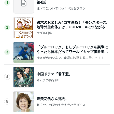
第4話
1
連ドラについてじっくり語るブログ
週末のお楽しみ4コマ漫画！「モンスターズ/
地球外生命体」は、GODZILLAにつながる出
2
世作！
マズル刑事
「ブルーロック」もしブルーロックを実際に
やったら日本だってワールドカップ優勝出来
3
るかもしれません
ゆきがめのシネマ。劇場に映画を観に行こっ！！
中国ドラマ『君子盟』
4
キムチの備忘録♪
寿美花代さん死去。
5
咲くやこの花のキラキラパラダイス