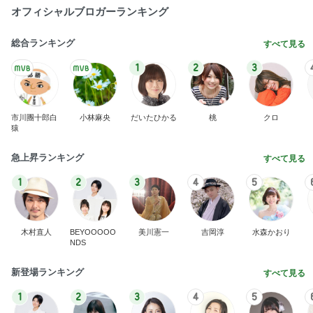
オフィシャルブロガーランキング
総合ランキング
すべて見る
1
2
3
市川團十郎白
小林麻央
だいたひかる
桃
クロ
猿
急上昇ランキング
すべて見る
1
2
3
4
5
木村直人
BEYOOOOO
美川憲一
吉岡淳
水森かおり
NDS
新登場ランキング
すべて見る
1
2
3
4
5