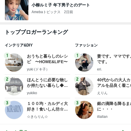
小柳ルミ子 年下男子とのデート
Amebaトピックス
2日前
トップブロガーランキング
インテリア&DIY
ファッション
1
1
おうちと暮らしのレシ
妻です。ママです
ピ 〜HOME&LIFE〜
です。
yuki (ドキ子）
eri.
2
2
ほんとうに必要な物し
40代からの大人
か持たない暮らし◆Ke
アルを品良く着こ
ep Life Simple◆〜イ
ファッションブロ
yukiko
えりん
ンテリアのきろく〜
3
3
１００均・カルディ大
銀の滴降る降るま
好き！食いしん坊☆き
に・・・
らりん☆のブログ
☆きらりん☆
illallan