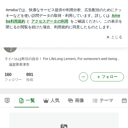
まなび場PolePole （ポレポレ）
アプリをダウンロードして
ブログの更新通知
を受け取りまし
開く
ょう。
まなび場PolePole （ポレポレ）
ライバルは昨日の自分！ For LifeLong Lerners, For someone's well being...
滋賀県草津市
160
891
フォロー
フォロワー
投稿
一覧
人気
画像
テーマ