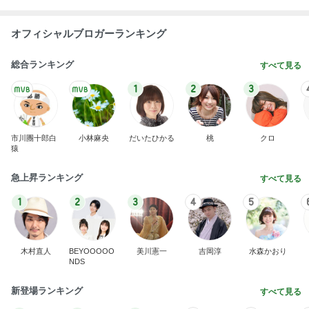
オフィシャルブロガーランキング
総合ランキング
すべて見る
1
2
3
市川團十郎白
小林麻央
だいたひかる
桃
クロ
猿
急上昇ランキング
すべて見る
1
2
3
4
5
木村直人
BEYOOOOO
美川憲一
吉岡淳
水森かおり
NDS
新登場ランキング
すべて見る