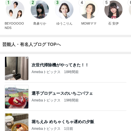
1
2
3
4
5
BEYOOOOO
島倉りか
ゆうこりん
MOMIママ
石 安伊
NDS
芸能人・有名人ブログ TOPへ
次世代掃除機がやってきた！！
Amebaトピックス
18時間前
選手プロデュースのいちごパフェ
Amebaトピックス
19時間前
堀ちえみ めちゃくちゃ遅めの夕飯
Amebaトピックス
1日前