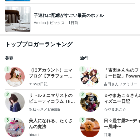
子連れに配慮がすごい最高のホテル
Amebaトピックス
1日前
トップブロガーランキング
美容
旅行
1
1
（旧アカウント）エマ
「吉田さんちのフ
ブログ【アラフォー会
リー日記」Powere
社売却セカンドライ
y Ameba 吉田さ
エマの日記
吉田さんファミリー
フ】
ミリーオフィシャ
ログ
2
2
リトルミニマリストの
☆やまあこ☆さん
ビューティコラム The
ィズニー日記
little minimalist's bea
あねっさ／anessa
☆やまあこ☆
uty colum
3
3
美人になれる、たくさ
日々是甘露2〜デ
んの魔法
ー風味〜
hiromi
甘露