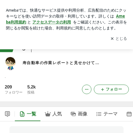
寿自動車の作業レポートと見せかけて…
アプリをダウンロードして
ブログの更新通知
を受け取りまし
開く
ょう。
ranking
9
カーショップジャンル
寿自動車の作業レポートと見せかけて…
.
209
5.2k
フォロー
フォロワー
投稿
一覧
人気
画像
テーマ